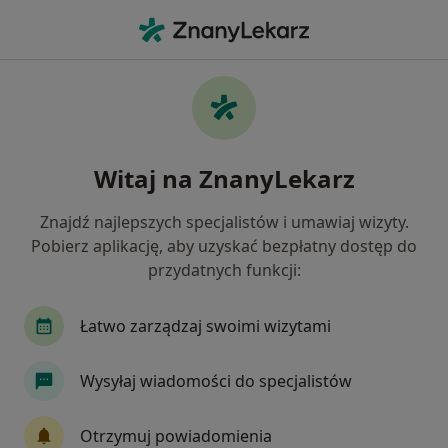
Me
Kardiologia • Złotoryja, dolnośląskie
Filtry
• 1
Ubezpieczenie
Map
Kardiologia placówki w Złotoryi
Witaj na ZnanyLekarz
Jak działają wyniki wyszukiwania
Znajdź najlepszych specjalistów i umawiaj wizyty.
Pobierz aplikację, aby uzyskać bezpłatny dostęp do
Wybierz swoje ubezpieczenie
przydatnych funkcji:
Łatwo zarządzaj swoimi wizytami
Wysyłaj wiadomości do specjalistów
Otrzymuj powiadomienia