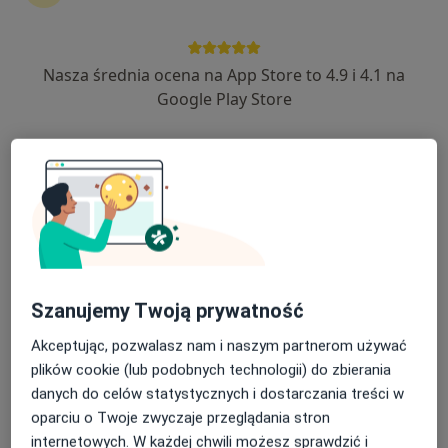
Cardiamed
·
Więcej
Kardiologia, Ginekologia, Interna
Nasza średnia ocena na App Store to 4.9 i 4.1 na
Adres 1
Adres 2
Google Play Store
ul. Grunwaldzka 7, Legnica
•
Mapa
Brak dostępnych specjalistów z wolnymi terminami w tym centrum medycznym.
Pokaż profil
Szanujemy Twoją prywatność
Akceptując, pozwalasz nam i naszym partnerom używać
plików cookie (lub podobnych technologii) do zbierania
danych do celów statystycznych i dostarczania treści w
oparciu o Twoje zwyczaje przeglądania stron
internetowych. W każdej chwili możesz sprawdzić i