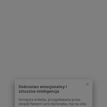
Dostępność
O nas
Praca
Rekrutujemy!
Partnerzy
Centrum prasowe
Kontakt
Dla pacjentów
Lekarze
Placówki medyczne
Pytania i odpowiedzi
Usługi i zabiegi
Choroby
Pomoc
Aplikacje mobilne
Dobrostan emocjonalny i
Blog dla pacjentów
sztuczna inteligencja
Dla profesjonalistów
Niniejsza ankieta, przygotowana przez
zespół Patient Care Doctoralia, ma na celu
Cennik