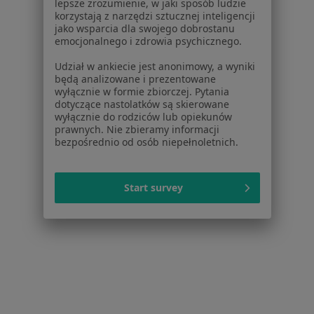
lepsze zrozumienie, w jaki sposób ludzie
Dla lekarzy
korzystają z narzędzi sztucznej inteligencji
jako wsparcia dla swojego dobrostanu
Dla placówek medycznych
emocjonalnego i zdrowia psychicznego.
Noa Notes
nowość
Baza wiedzy
Udział w ankiecie jest anonimowy, a wyniki
będą analizowane i prezentowane
Centrum Pomocy dla Specjalisty
wyłącznie w formie zbiorczej. Pytania
dotyczące nastolatków są skierowane
Kontakt
wyłącznie do rodziców lub opiekunów
ZnanyLekarz - Strona główna
prawnych. Nie zbieramy informacji
bezpośrednio od osób niepełnoletnich.
ZnanyLekarz Sp. z o.o.
ul. Kolejowa 5/7
01-217 Warszawa, Polska
Start survey
NIP: ⁠7010224868
KRS: ⁠0000347997
REGON: ⁠142276657
Sąd Rejonowy dla m.st. Warszawy w Warszawie XII
Wydział Gospodarczy KRS