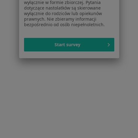
wyłącznie w formie zbiorczej. Pytania
Pokaż profil
dotyczące nastolatków są skierowane
wyłącznie do rodziców lub opiekunów
prawnych. Nie zbieramy informacji
bezpośrednio od osób niepełnoletnich.
1
2
3
4
Start survey
Strona Główna
Placówki
Interna
Morawica
Zmień miasto
Zmień mi
Serwis
Regulamin
Polityka prywatności pacjentów
Polityka prywatności profesjonalistów
Polityka prywatności dla profesjonalistów, których