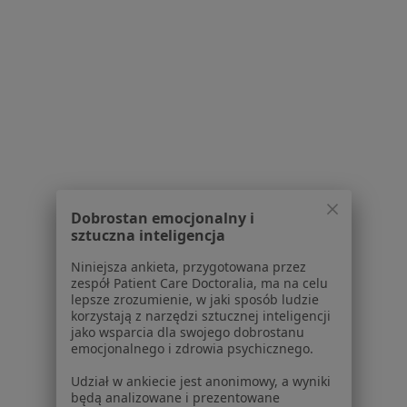
Osiedle Północ 10, Chęciny
•
Mapa
Brak dostępnych specjalistów z wolnymi terminami w tym centrum medycznym.
Pokaż profil
Dobrostan emocjonalny i
sztuczna inteligencja
Niniejsza ankieta, przygotowana przez
NZOZ PARTNER
zespół Patient Care Doctoralia, ma na celu
lepsze zrozumienie, w jaki sposób ludzie
Interna, Pediatria, Medycyna rodzinna
korzystają z narzędzi sztucznej inteligencji
4 opinie
jako wsparcia dla swojego dobrostanu
emocjonalnego i zdrowia psychicznego.
Lecha 14A, Kielce
•
Mapa
Udział w ankiecie jest anonimowy, a wyniki
Brak dostępnych specjalistów z wolnymi terminami w tym centrum medycznym.
będą analizowane i prezentowane