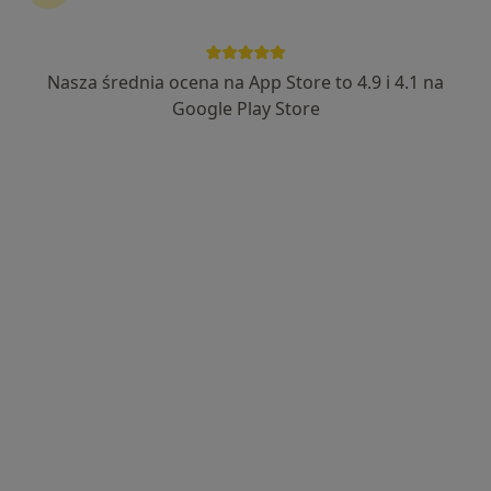
Bezpieczne płatności
Centrum Medyczne Zdrowie
Nasza średnia ocena na App Store to 4.9 i 4.1 na
·
Więcej
Interna, Alergologia, Chirurgia
Google Play Store
4540 opinii
Adres 1
Adres 2
Karczówkowska 45, Kielce
•
Mapa
Konsultacja internistyczna
200 zł
Pokaż więcej usług
lek. Anna Stawecka-
dr n. med. Paweł
lek. Paulina Fortuna-
Pawełczyk
Wróbel
Baranowska
pulmonolog
nefrolog
internista
Zobacz wszystkich 6 specjalistów