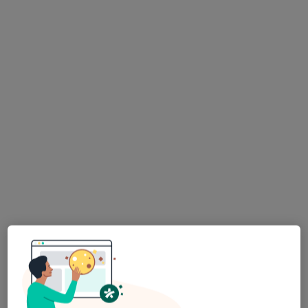
lek. Kalina Wolszczak
lek. Barbara
internista
Czerwińska-Drobnik
internista
Brak dostępnych specjalistów z wolnymi terminami w tym centrum medycznym.
Pokaż profil
Mediza Centrum Medyczne
·
Więcej
Medycyna pracy, Medycyna rodzinna, Ortopedia
1137 opinii