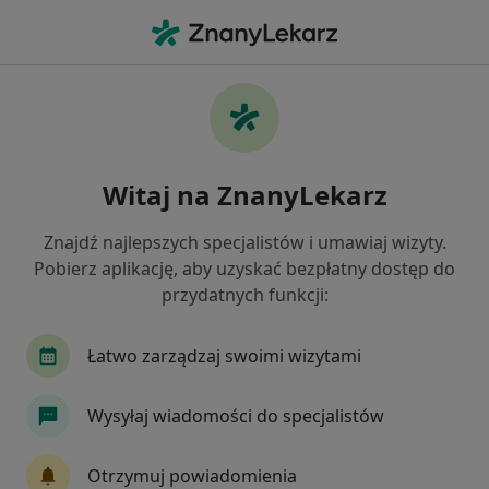
Me
Interna • Morawica , świętokrzyskie
Filtry
• 1
Ubezpieczenie
Map
Interna placówki w Morawicy
Witaj na ZnanyLekarz
Jak działają wyniki wyszukiwania
Znajdź najlepszych specjalistów i umawiaj wizyty.
Pobierz aplikację, aby uzyskać bezpłatny dostęp do
Wybierz swoje ubezpieczenie
przydatnych funkcji:
Łatwo zarządzaj swoimi wizytami
Wysyłaj wiadomości do specjalistów
Otrzymuj powiadomienia