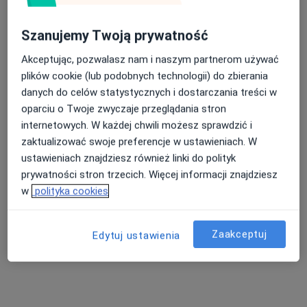
Księdza Piotra Ściegiennego 5 lok. 2, Kielce
•
Mapa
Szanujemy Twoją prywatność
Konsultacja diabetologiczna
200 zł
Akceptując, pozwalasz nam i naszym partnerom używać
plików cookie (lub podobnych technologii) do zbierania
danych do celów statystycznych i dostarczania treści w
Ewelina Gawęcka-
Lisowska
oparciu o Twoje zwyczaje przeglądania stron
diabetolog
internetowych. W każdej chwili możesz sprawdzić i
zaktualizować swoje preferencje w ustawieniach. W
Brak dostępnych specjalistów z wolnymi terminami w tym centrum medycznym.
ustawieniach znajdziesz również linki do polityk
Pokaż profil
prywatności stron trzecich. Więcej informacji znajdziesz
w
polityka cookies
Dostępni specjaliści
Zaakceptuj
Edytuj ustawienia
Specjaliści znajdują się poza Morawica ,
świętokrzyskie, w obszarach bliskich Twojemu
wyszukiwaniu.