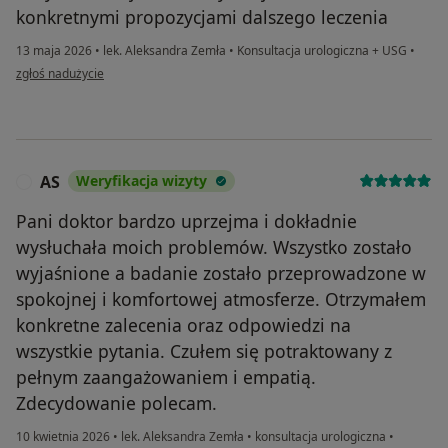
konkretnymi propozycjami dalszego leczenia
13 maja 2026
•
lek. Aleksandra Zemła
•
Konsultacja urologiczna + USG
•
w opinii użytkownika WTS
zgłoś nadużycie
AS
Weryfikacja wizyty
A
Pani doktor bardzo uprzejma i dokładnie
wysłuchała moich problemów. Wszystko zostało
wyjaśnione a badanie zostało przeprowadzone w
spokojnej i komfortowej atmosferze. Otrzymałem
konkretne zalecenia oraz odpowiedzi na
wszystkie pytania. Czułem się potraktowany z
pełnym zaangażowaniem i empatią.
Zdecydowanie polecam.
10 kwietnia 2026
•
lek. Aleksandra Zemła
•
konsultacja urologiczna
•