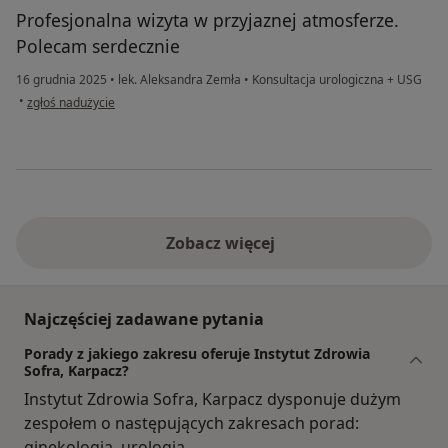
Profesjonalna wizyta w przyjaznej atmosferze.
Polecam serdecznie
16 grudnia 2025
•
lek. Aleksandra Zemła
•
Konsultacja urologiczna + USG
w opinii użytkownika Stanisława
•
zgłoś nadużycie
Zobacz więcej
Najczęściej zadawane pytania
Porady z jakiego zakresu oferuje Instytut Zdrowia
Sofra, Karpacz?
Instytut Zdrowia Sofra, Karpacz dysponuje dużym
zespołem o następujących zakresach porad:
ginekologia, urologia.