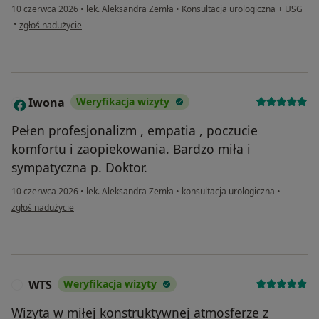
10 czerwca 2026
•
lek. Aleksandra Zemła
•
Konsultacja urologiczna + USG
w opinii użytkownika AW
•
zgłoś nadużycie
Iwona
Weryfikacja wizyty
I
Pełen profesjonalizm , empatia , poczucie
komfortu i zaopiekowania. Bardzo miła i
sympatyczna p. Doktor.
10 czerwca 2026
•
lek. Aleksandra Zemła
•
konsultacja urologiczna
•
w opinii użytkownika Iwona
zgłoś nadużycie
WTS
Weryfikacja wizyty
W
Wizyta w miłej konstruktywnej atmosferze z