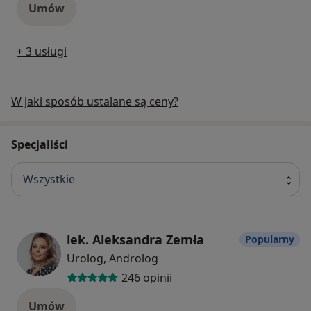
Umów
+ 3 usługi
W jaki sposób ustalane są ceny?
Specjaliści
Wszystkie
lek. Aleksandra Zemła
Popularny
Urolog, Androlog
246 opinii
Umów