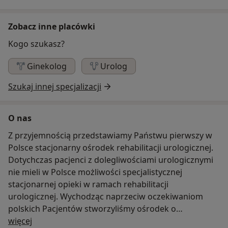
Zobacz inne placówki
Kogo szukasz?
Ginekolog
Urolog
Szukaj innej specjalizacji
O nas
Z przyjemnością przedstawiamy Państwu pierwszy w
Polsce stacjonarny ośrodek rehabilitacji urologicznej.
Dotychczas pacjenci z dolegliwościami urologicznymi
nie mieli w Polsce możliwości specjalistycznej
stacjonarnej opieki w ramach rehabilitacji
urologicznej. Wychodząc naprzeciw oczekiwaniom
polskich Pacjentów stworzyliśmy ośrodek o
O nas
doskonałym medycznym standardzie i komforcie
więcej