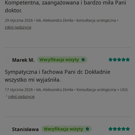
Kompetentna, zaangażowana i bardzo miła Pani
doktor.
29 stycznia 2026
•
lek. Aleksandra Zemła
•
konsultacja urologiczna
•
w opinii użytkownika AM
zgłoś nadużycie
Marek M.
Weryfikacja wizyty
M
Sympatyczna i fachowa Pani dr. Dokładnie
wszystko mi wyjaśniła.
17 stycznia 2026
•
lek. Aleksandra Zemła
•
Konsultacja urologiczna + USG
w opinii użytkownika Marek M.
•
zgłoś nadużycie
Stanisława
Weryfikacja wizyty
S