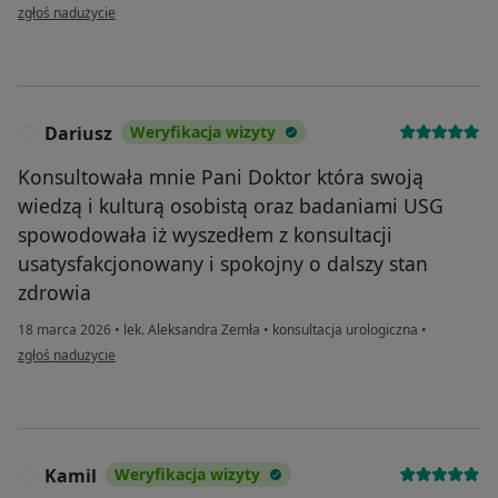
w opinii użytkownika AS
zgłoś nadużycie
Dariusz
Weryfikacja wizyty
D
Konsultowała mnie Pani Doktor która swoją
wiedzą i kulturą osobistą oraz badaniami USG
spowodowała iż wyszedłem z konsultacji
usatysfakcjonowany i spokojny o dalszy stan
zdrowia
18 marca 2026
•
lek. Aleksandra Zemła
•
konsultacja urologiczna
•
w opinii użytkownika Dariusz
zgłoś nadużycie
Kamil
Weryfikacja wizyty
K