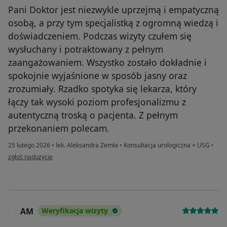
Pani Doktor jest niezwykle uprzejmą i empatyczną
osobą, a przy tym specjalistką z ogromną wiedzą i
doświadczeniem. Podczas wizyty czułem się
wysłuchany i potraktowany z pełnym
zaangażowaniem. Wszystko zostało dokładnie i
spokojnie wyjaśnione w sposób jasny oraz
zrozumiały. Rzadko spotyka się lekarza, który
łączy tak wysoki poziom profesjonalizmu z
autentyczną troską o pacjenta. Z pełnym
przekonaniem polecam.
25 lutego 2026
•
lek. Aleksandra Zemła
•
Konsultacja urologiczna + USG
•
w opinii użytkownika Kamil
zgłoś nadużycie
AM
Weryfikacja wizyty
A