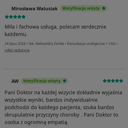
Mirosława Walusiak
Weryfikacja wizyty
M
Miła i fachowa usługa, polecam serdecznie
każdemu.
24 lipca 2026
•
lek. Aleksandra Zemła
•
Konsultacja urologiczna + USG
•
w opinii użytkownika Mirosława Walusiak
zgłoś nadużycie
AW
Weryfikacja wizyty
A
Pani Doktor na każdej wizycie dokładnie wyjaśnia
wszystkie wyniki, bardzo indywidualnie
podchodzi do każdego pacjenta, szuka bardzo
skrupulatnie przyczyny choroby . Pani Doktor to
osoba z ogromną empatią.