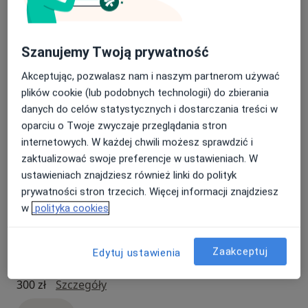
Umów
Szanujemy Twoją prywatność
Operacja stulejki
Akceptując, pozwalasz nam i naszym partnerom używać
operacja stulejki
1 800 zł
Szczegóły
plików cookie (lub podobnych technologii) do zbierania
danych do celów statystycznych i dostarczania treści w
Umów
oparciu o Twoje zwyczaje przeglądania stron
internetowych. W każdej chwili możesz sprawdzić i
zaktualizować swoje preferencje w ustawieniach. W
Operacja wodniaka jądra
ustawieniach znajdziesz również linki do polityk
operacja wodniaka jądra
1 800 zł
Szczegóły
prywatności stron trzecich. Więcej informacji znajdziesz
w
polityka cookies
Umów
Zaakceptuj
Edytuj ustawienia
Konsultacja urologiczna + USG
Konsultacja urologiczna + USG
300 zł
Szczegóły