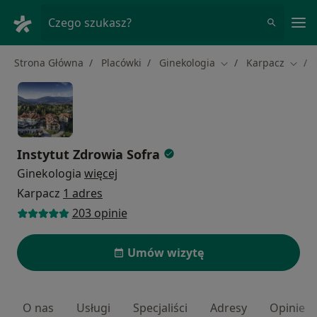
Me
Czego szukasz?
Strona Główna
Placówki
Ginekologia
Karpacz
Zmień miasto
Zmień
Instytut Zdrowia Sofra
Ginekologia
więcej
Karpacz
1 adres
203 opinie
Umów wizytę
O nas
Usługi
Specjaliści
Adresy
Opinie