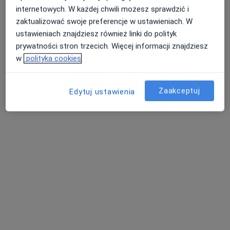
Wiejska 11, Jelenia Góra
•
Mapa
internetowych. W każdej chwili możesz sprawdzić i
Centrum Medyczne Zabobrze – Diagnostyka Obrazowa Jelenia Góra
zaktualizować swoje preferencje w ustawieniach. W
Rezonans głowy
690 zł
ustawieniach znajdziesz również linki do polityk
Specjalista nie oferuje umawiania online pod tym adresem.
prywatności stron trzecich. Więcej informacji znajdziesz
w
polityka cookies
Poproś o wizytę
Zaakceptuj
Edytuj ustawienia
Bezpieczne płatności
Mój Dietetyk
Dietetyka
1018 opinii