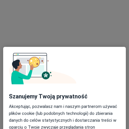
Specjalista nie oferuje umawiania online pod tym adresem.
Poproś o wizytę
Rezonans Magnetyczny Centrum
Medyczne Zabobrze
·
Więcej
Diagnostyka
Szanujemy Twoją prywatność
2 opinie
Akceptując, pozwalasz nam i naszym partnerom używać
Adres 1
Adres 2
plików cookie (lub podobnych technologii) do zbierania
danych do celów statystycznych i dostarczania treści w
oparciu o Twoje zwyczaje przeglądania stron