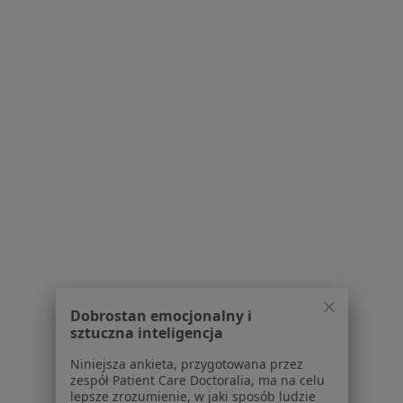
Kamica nerkowa w Strzegomiu
Strona Główna
Choroby
Kamica Nerkowa
Zmień miasto
Karpacz
Zmień miasto
Serwis
Regulamin
Polityka prywatności pacjentów
Polityka prywatności profesjonalistów
Dobrostan emocjonalny i
sztuczna inteligencja
Polityka prywatności dla profesjonalistów, których
dane pozyskaliśmy samodzielnie
Niniejsza ankieta, przygotowana przez
Polityka cookies
zespół Patient Care Doctoralia, ma na celu
lepsze zrozumienie, w jaki sposób ludzie
Jak działają wyniki wyszukiwania