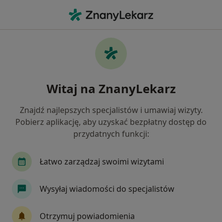
Me
Kamica Nerkowa • Karpacz, dolnośląskie
Filtry
• 1
Ubezpieczenie
Map
Kamica nerkowa specjaliści w Karpaczu
Witaj na ZnanyLekarz
Jak działają wyniki wyszukiwania
Znajdź najlepszych specjalistów i umawiaj wizyty.
Pobierz aplikację, aby uzyskać bezpłatny dostęp do
Jakiego specjalisty szukasz?
przydatnych funkcji:
Urolog
Chirurg
Ginekolog
Okulista
Łatwo zarządzaj swoimi wizytami
Wysyłaj wiadomości do specjalistów
Otrzymuj powiadomienia