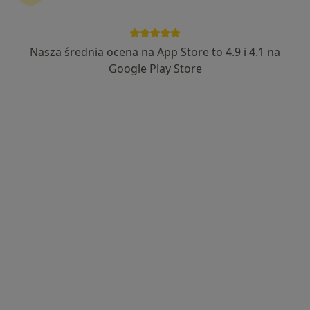
Nasza średnia ocena na App Store to 4.9 i 4.1 na
Bezpieczne płatności
Google Play Store
lek. Jolanta Zwolan
·
Więcej
Internista
151 opinii
295 OPINII * * * * * na G.O.O.G.L.E - ocena 5.00/5
>>250000 przyjętych Pacjentów - >>20000
Teleporad
30 lat POZ codziennie przejmując rolę specjalistów
Adres
Online
Letnia 2, Jelenia Góra
•
Mapa
Specjalistyczny Gabinet Prywatny Jolanta Zwolan. Przychodnia lekarska Medinap NZOZ "NA LETNIEJ” Jelenia Góra.
Konsultacja internistyczna
250 zł