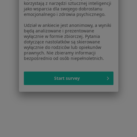
korzystają z narzędzi sztucznej inteligencji
Dostępność
jako wsparcia dla swojego dobrostanu
O nas
emocjonalnego i zdrowia psychicznego.
Praca
Rekrutujemy!
Udział w ankiecie jest anonimowy, a wyniki
Partnerzy
będą analizowane i prezentowane
Centrum prasowe
wyłącznie w formie zbiorczej. Pytania
dotyczące nastolatków są skierowane
Kontakt
wyłącznie do rodziców lub opiekunów
prawnych. Nie zbieramy informacji
Dla pacjentów
bezpośrednio od osób niepełnoletnich.
Lekarze
Placówki medyczne
Start survey
Pytania i odpowiedzi
Usługi i zabiegi
Choroby
Pomoc
Aplikacje mobilne
Blog dla pacjentów
Dla profesjonalistów