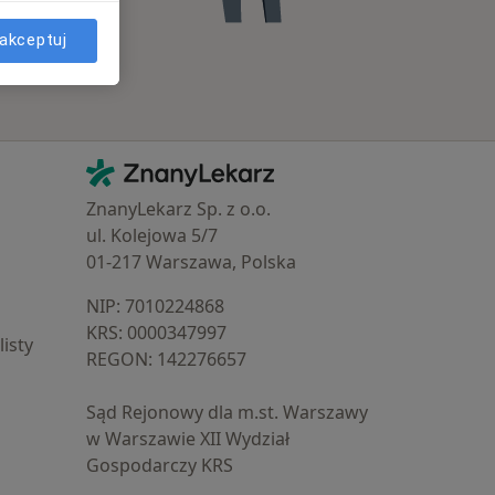
akceptuj
Kontakt
ZnanyLekarz - Strona główna
ZnanyLekarz Sp. z o.o.
ul. Kolejowa 5/7
01-217 Warszawa, Polska
NIP: ⁠7010224868
KRS: ⁠0000347997
isty
REGON: ⁠142276657
Sąd Rejonowy dla m.st. Warszawy
w Warszawie XII Wydział
Gospodarczy KRS