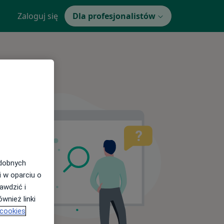
Zaloguj się
Dla profesjonalistów
odobnych
i w oparciu o
awdzić i
wnież linki
 cookies