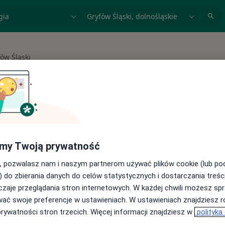
acja, badanie lub nazwisko
miasto lub dzielnica
ów Śląski
asto
 spełniających podane kryteria
my Twoją prywatność
buj konsultacje online ze specjalistami z
, pozwalasz nam i naszym partnerom używać plików cookie (lub p
) do zbierania danych do celów statystycznych i dostarczania treśc
cji online
zaje przeglądania stron internetowych. W każdej chwili możesz spr
wać swoje preferencje w ustawieniach. W ustawieniach znajdziesz ró
prywatności stron trzecich. Więcej informacji znajdziesz w
polityka