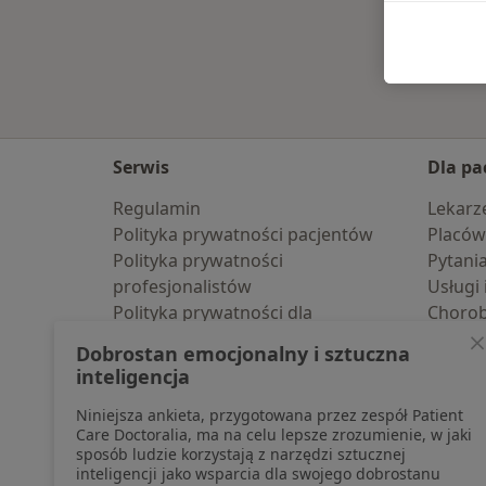
Serwis
Dla pa
Regulamin
Lekarz
Polityka prywatności pacjentów
Placów
Polityka prywatności
Pytani
profesjonalistów
Usługi 
Polityka prywatności dla
Choro
profesjonalistów, których dane
Pomoc
Dobrostan emocjonalny i sztuczna
pozyskaliśmy samodzielnie
Aplika
inteligencja
Polityka cookies
Blog d
Niniejsza ankieta, przygotowana przez zespół Patient
Jak działają wyniki wyszukiwania
Care Doctoralia, ma na celu lepsze zrozumienie, w jaki
Dostępność
sposób ludzie korzystają z narzędzi sztucznej
O nas
inteligencji jako wsparcia dla swojego dobrostanu