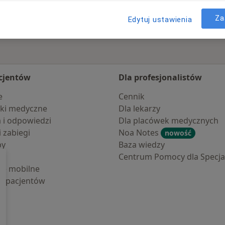
Za
Edytuj ustawienia
cjentów
Dla profesjonalistów
e
Cennik
ki medyczne
Dla lekarzy
a i odpowiedzi
Dla placówek medycznych
i zabiegi
Noa Notes
nowość
by
Baza wiedzy
Centrum Pomocy dla Specjal
cje mobilne
la pacjentów