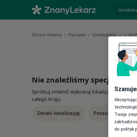
specjaliz
Strona Główna
Placówki
Ginekologia
Gryf
Zmień mi
Nie znaleźliśmy specjalistów
Szanuje
Spróbuj zmienić wybraną lokalizację lub wypró
całego kraju.
Akceptując
technologii
Zmień lokalizację
Poszukaj konsulta
Twoje zwyc
zaktualizo
do polityk 