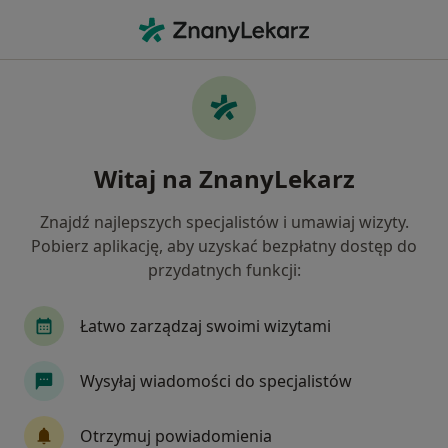
Me
Kamica Moczowa • Karpacz, dolnośląskie
Filtry
• 1
Mapa
Kamica moczowa specjaliści w Karpaczu
Witaj na ZnanyLekarz
Jak działają wyniki wyszukiwania
Znajdź najlepszych specjalistów i umawiaj wizyty.
Pobierz aplikację, aby uzyskać bezpłatny dostęp do
Jakiego specjalisty szukasz?
przydatnych funkcji:
Urolog
Chirurg
Ginekolog
Łatwo zarządzaj swoimi wizytami
Wysyłaj wiadomości do specjalistów
Otrzymuj powiadomienia