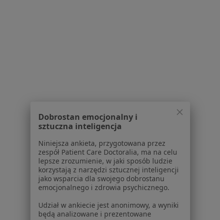
Placówki medyczne
Pytania i odpowiedzi
Usługi i zabiegi
Choroby
Pomoc
Aplikacje mobilne
Blog dla pacjentów
Dla profesjonalistów
Cennik
Dobrostan emocjonalny i
Dla lekarzy
sztuczna inteligencja
Dla placówek medycznych
Noa Notes
Niniejsza ankieta, przygotowana przez
nowość
zespół Patient Care Doctoralia, ma na celu
Baza wiedzy
lepsze zrozumienie, w jaki sposób ludzie
Centrum Pomocy dla Specjalisty
korzystają z narzędzi sztucznej inteligencji
jako wsparcia dla swojego dobrostanu
Kontakt
emocjonalnego i zdrowia psychicznego.
ZnanyLekarz - Strona główna
Udział w ankiecie jest anonimowy, a wyniki
ZnanyLekarz Sp. z o.o.
będą analizowane i prezentowane