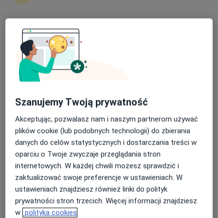
Nasza średnia ocena na App Store to 4.9 i 4.1 na
lek. Aleksandra Zemła
Google Play Store
·
Więcej
Urolog, Androlog
246 opinii
Polna 4, Karpacz
•
Mapa
Instytut Zdrowia Sofra
Szanujemy Twoją prywatność
Konsultacja urologiczna
300 zł
Akceptując, pozwalasz nam i naszym partnerom używać
Specjalista nie oferuje umawiania online pod tym adresem.
plików cookie (lub podobnych technologii) do zbierania
Poproś o wizytę
danych do celów statystycznych i dostarczania treści w
oparciu o Twoje zwyczaje przeglądania stron
internetowych. W każdej chwili możesz sprawdzić i
zaktualizować swoje preferencje w ustawieniach. W
ustawieniach znajdziesz również linki do polityk
prywatności stron trzecich. Więcej informacji znajdziesz
w
polityka cookies