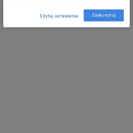
Zaakceptuj
Edytuj ustawienia
lek. Tomasz Gede
·
Więcej
Chirurg, Urolog
67 opinii
Polna 4, Karpacz
•
Mapa
Instytut Zdrowia Sofra
Konsultacja urologiczna
200 zł
Specjalista nie oferuje umawiania online pod tym adresem.
Poproś o wizytę