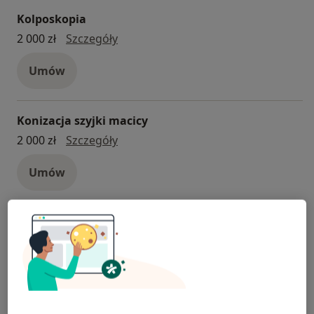
Kolposkopia
kolposkopia
2 000 zł
Szczegóły
Umów
Konizacja szyjki macicy
konizacja szyjki macicy
2 000 zł
Szczegóły
Umów
Konsultacja dietetyczna
Konsultacja dietetyczna
500 zł
Szczegóły
Umów