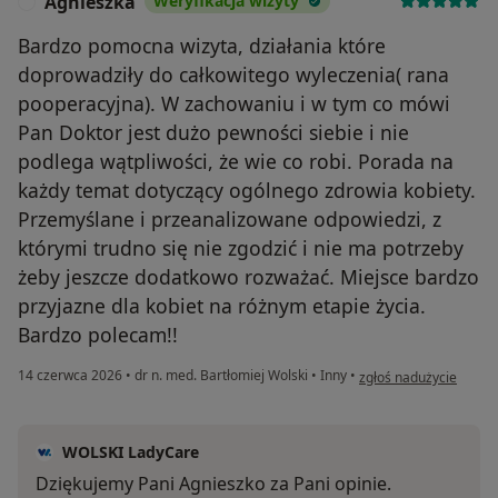
Agnieszka
Weryfikacja wizyty
A
Bardzo pomocna wizyta, działania które
doprowadziły do całkowitego wyleczenia( rana
pooperacyjna). W zachowaniu i w tym co mówi
Pan Doktor jest dużo pewności siebie i nie
podlega wątpliwości, że wie co robi. Porada na
każdy temat dotyczący ogólnego zdrowia kobiety.
Przemyślane i przeanalizowane odpowiedzi, z
którymi trudno się nie zgodzić i nie ma potrzeby
żeby jeszcze dodatkowo rozważać. Miejsce bardzo
przyjazne dla kobiet na różnym etapie życia.
Bardzo polecam!!
w opinii użytkownika 
14 czerwca 2026
•
dr n. med. Bartłomiej Wolski
•
Inny
•
zgłoś nadużycie
WOLSKI LadyCare
Dziękujemy Pani Agnieszko za Pani opinie.