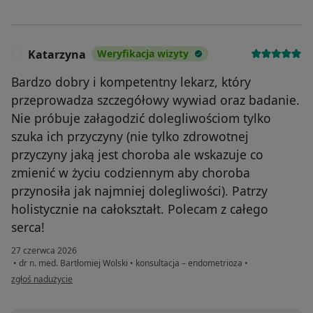
Katarzyna
Weryfikacja wizyty
K
Bardzo dobry i kompetentny lekarz, który
przeprowadza szczegółowy wywiad oraz badanie.
Nie próbuje załagodzić dolegliwościom tylko
szuka ich przyczyny (nie tylko zdrowotnej
przyczyny jaką jest choroba ale wskazuje co
zmienić w życiu codziennym aby choroba
przynosiła jak najmniej dolegliwości). Patrzy
holistycznie na całokształt. Polecam z całego
serca!
27 czerwca 2026
•
dr n. med. Bartłomiej Wolski
•
konsultacja – endometrioza
•
w opinii użytkownika Katarzyna
zgłoś nadużycie