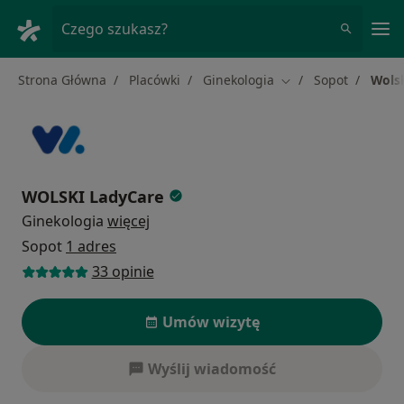
Me
Czego szukasz?
Strona Główna
Placówki
Ginekologia
Sopot
Wols
Zmień miasto
WOLSKI LadyCare
Ginekologia
więcej
Sopot
1 adres
33 opinie
Umów wizytę
Wyślij wiadomość