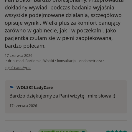
dokładny wywiad, podczas badania wyjaśnia
wszystkie podejmowane działania, szczegółowo
opisuje wyniki. Wielki plus za komfort panujący
zarówno w gabinecie, jak i w poczekalni. Jako
pacjentka czułam się w pełni zaopiekowana,
bardzo polecam.
17 czerwca 2026
•
dr n. med. Bartłomiej Wolski
•
konsultacja – endometrioza
•
w opinii użytkownika Wiktoria
zgłoś nadużycie
WOLSKI LadyCare
Bardzo dziękujemy za Pani wizytę i miłe słowa :)
17 czerwca 2026