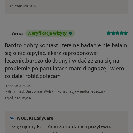
14 czerwca 2026
Ania
Weryfikacja wizyty
A
Bardzo dobry kontakt.rzetelne badanie.nie bałam
się o nic zapytać.lekarz zaproponował
leczenie.bardzo dokładny i widać że zna się na
problemie.po paru latach mam diagnozę i wiem
co dalej robić.polecam
9 czerwca 2026
•
dr n. med. Bartłomiej Wolski
•
konsultacja – endometrioza
•
w opinii użytkownika Ania
zgłoś nadużycie
WOLSKI LadyCare
Dziękujemy Pani Aniu za zaufanie i pozytywna