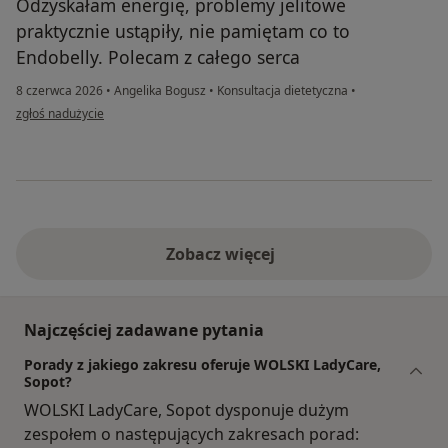
Odzyskałam energię, problemy jelitowe
praktycznie ustąpiły, nie pamiętam co to
Endobelly. Polecam z całego serca
8 czerwca 2026
•
Angelika Bogusz
•
Konsultacja dietetyczna
•
w opinii użytkownika SW
zgłoś nadużycie
Zobacz więcej
Najczęściej zadawane pytania
Porady z jakiego zakresu oferuje WOLSKI LadyCare,
Sopot?
WOLSKI LadyCare, Sopot dysponuje dużym
zespołem o następujących zakresach porad: