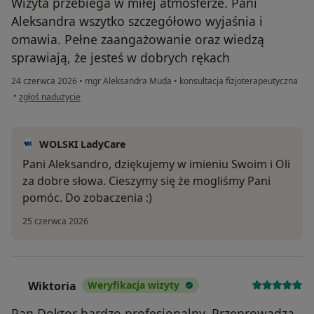
Wizyta przebiega w miłej atmosferze. Pani
Aleksandra wszytko szczegółowo wyjaśnia i
omawia. Pełne zaangażowanie oraz wiedzą
sprawiają, że jesteś w dobrych rękach
24 czerwca 2026
•
mgr Aleksandra Muda
•
konsultacja fizjoterapeutyczna
w opinii użytkownika Aleksandra p.
•
zgłoś nadużycie
WOLSKI LadyCare
Pani Aleksandro, dziękujemy w imieniu Swoim i Oli
za dobre słowa. Cieszymy się że mogliśmy Pani
pomóc. Do zobaczenia :)
25 czerwca 2026
Wiktoria
Weryfikacja wizyty
W
Pan Doktor bardzo profesjonalny. Przeprowadza