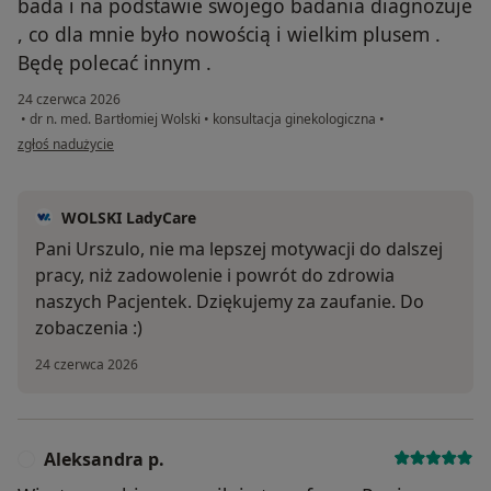
bada i na podstawie swojego badania diagnozuje
, co dla mnie było nowością i wielkim plusem .
Będę polecać innym .
24 czerwca 2026
•
dr n. med. Bartłomiej Wolski
•
konsultacja ginekologiczna
•
w opinii użytkownika Urszula
zgłoś nadużycie
WOLSKI LadyCare
Pani Urszulo, nie ma lepszej motywacji do dalszej
pracy, niż zadowolenie i powrót do zdrowia
naszych Pacjentek. Dziękujemy za zaufanie. Do
zobaczenia :)
24 czerwca 2026
Aleksandra p.
A