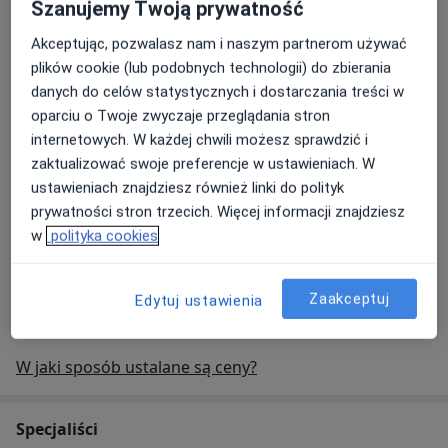
Szanujemy Twoją prywatność
Konsultacja fizjoterapeutyczna
konsultacja fizjoterapeutyczna
300 zł - 400 zł
Szczegóły
Akceptując, pozwalasz nam i naszym partnerom używać
plików cookie (lub podobnych technologii) do zbierania
Umów
danych do celów statystycznych i dostarczania treści w
oparciu o Twoje zwyczaje przeglądania stron
internetowych. W każdej chwili możesz sprawdzić i
Konsultacja ginekologiczna
zaktualizować swoje preferencje w ustawieniach. W
konsultacja ginekologiczna
400 zł - 600 zł
Szczegóły
ustawieniach znajdziesz również linki do polityk
prywatności stron trzecich. Więcej informacji znajdziesz
Umów
w
polityka cookies
+ 10 usług
Zaakceptuj
Edytuj ustawienia
W jaki sposób ustalane są ceny?
Specjaliści