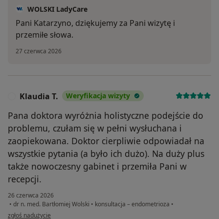
WOLSKI LadyCare
Pani Katarzyno, dziękujemy za Pani wizytę i
przemiłe słowa.
27 czerwca 2026
Klaudia T.
Weryfikacja wizyty
K
Pana doktora wyróżnia holistyczne podejście do
problemu, czułam się w pełni wysłuchana i
zaopiekowana. Doktor cierpliwie odpowiadał na
wszystkie pytania (a było ich dużo). Na duży plus
także nowoczesny gabinet i przemiła Pani w
recepcji.
26 czerwca 2026
•
dr n. med. Bartłomiej Wolski
•
konsultacja – endometrioza
•
w opinii użytkownika Klaudia T.
zgłoś nadużycie