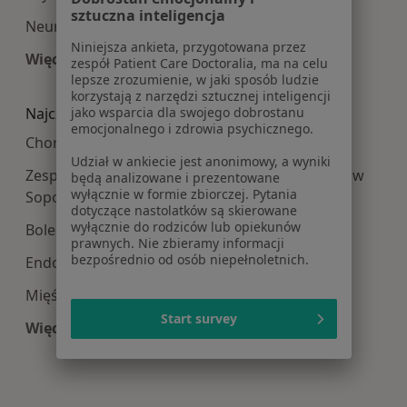
sztuczna inteligencja
Neurologia centra medyczne w Sopocie
Niniejsza ankieta, przygotowana przez
Więcej (10)
zespół Patient Care Doctoralia, ma na celu
Więcej w kategorii: Najpopularniesze centra m
lepsze zrozumienie, w jaki sposób ludzie
korzystają z narzędzi sztucznej inteligencji
jako wsparcia dla swojego dobrostanu
Najczęście leczone choroby
emocjonalnego i zdrowia psychicznego.
Choroby ginekologiczne w Sopocie
Udział w ankiecie jest anonimowy, a wyniki
Zespół policystycznych jajników (PCOS / PMOS) w
będą analizowane i prezentowane
wyłącznie w formie zbiorczej. Pytania
Sopocie
dotyczące nastolatków są skierowane
wyłącznie do rodziców lub opiekunów
Bolesne miesiączkowanie w Sopocie
prawnych. Nie zbieramy informacji
bezpośrednio od osób niepełnoletnich.
Endometrioza w Sopocie
Mięśniaki macicy w Sopocie
Start survey
Więcej (15)
Więcej w kategorii: Najczęście leczone choroby