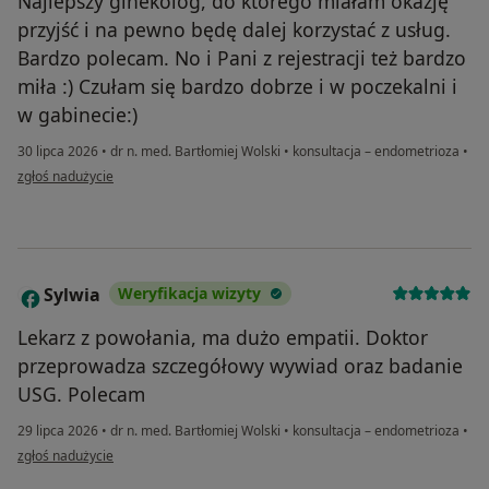
Najlepszy ginekolog, do którego miałam okazję
przyjść i na pewno będę dalej korzystać z usług.
Bardzo polecam. No i Pani z rejestracji też bardzo
miła :) Czułam się bardzo dobrze i w poczekalni i
w gabinecie:)
30 lipca 2026
•
dr n. med. Bartłomiej Wolski
•
konsultacja – endometrioza
•
w opinii użytkownika Magda
zgłoś nadużycie
Sylwia
Weryfikacja wizyty
S
Lekarz z powołania, ma dużo empatii. Doktor
przeprowadza szczegółowy wywiad oraz badanie
USG. Polecam
29 lipca 2026
•
dr n. med. Bartłomiej Wolski
•
konsultacja – endometrioza
•
w opinii użytkownika Sylwia
zgłoś nadużycie