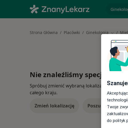
specjaliz
Strona Główna
Placówki
Ginekologia
Mie
Zmień mi
Nie znaleźliśmy specjalistów
Szanuje
Spróbuj zmienić wybraną lokalizację lub wypró
całego kraju.
Akceptując
technologii
Zmień lokalizację
Poszukaj konsulta
Twoje zwyc
zaktualizo
do polityk 