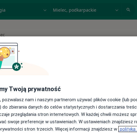
acja, badanie lub nazwisko
miasto lub dzielnica
lec
asto
 spełniających podane kryteria
my Twoją prywatność
buj konsultacje online ze specjalistami z
, pozwalasz nam i naszym partnerom używać plików cookie (lub p
) do zbierania danych do celów statystycznych i dostarczania treśc
cji online
zaje przeglądania stron internetowych. W każdej chwili możesz spr
wać swoje preferencje w ustawieniach. W ustawieniach znajdziesz ró
prywatności stron trzecich. Więcej informacji znajdziesz w
polityka