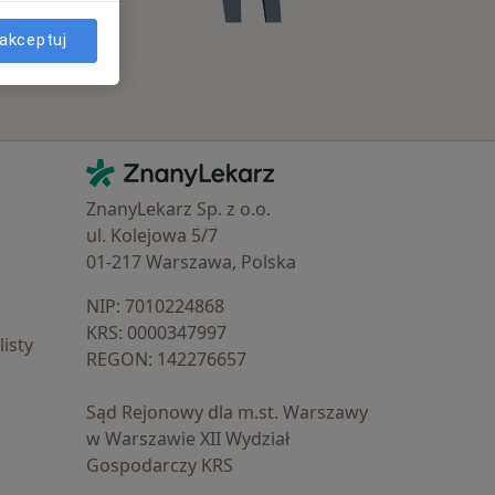
akceptuj
Kontakt
ZnanyLekarz - Strona główna
ZnanyLekarz Sp. z o.o.
ul. Kolejowa 5/7
01-217 Warszawa, Polska
NIP: ⁠7010224868
KRS: ⁠0000347997
isty
REGON: ⁠142276657
Sąd Rejonowy dla m.st. Warszawy
w Warszawie XII Wydział
Gospodarczy KRS