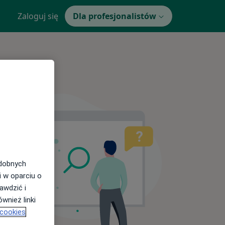
Zaloguj się
Dla profesjonalistów
odobnych
i w oparciu o
awdzić i
wnież linki
 cookies