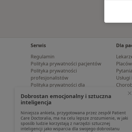
Serwis
Dla pa
Regulamin
Lekarz
Polityka prywatności pacjentów
Placów
Polityka prywatności
Pytani
profesjonalistów
Usługi 
Polityka prywatności dla
Choro
profesjonalistów, których dane
Pomoc
Dobrostan emocjonalny i sztuczna
pozyskaliśmy samodzielnie
Aplika
inteligencja
Polityka cookies
Blog d
Niniejsza ankieta, przygotowana przez zespół Patient
Jak działają wyniki wyszukiwania
Care Doctoralia, ma na celu lepsze zrozumienie, w jaki
Dostępność
sposób ludzie korzystają z narzędzi sztucznej
O nas
inteligencji jako wsparcia dla swojego dobrostanu