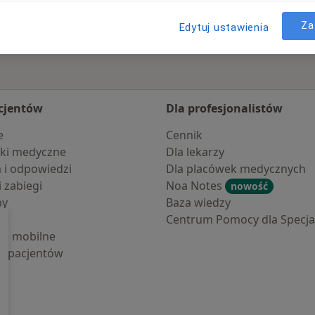
Za
Edytuj ustawienia
cjentów
Dla profesjonalistów
e
Cennik
ki medyczne
Dla lekarzy
a i odpowiedzi
Dla placówek medycznych
i zabiegi
Noa Notes
nowość
by
Baza wiedzy
Centrum Pomocy dla Specjal
cje mobilne
la pacjentów