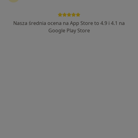
Alimed Centrum Medyczne
·
Więcej
Endokrynologia, Medycyna pracy, Ginekologia
Nasza średnia ocena na App Store to 4.9 i 4.1 na
3165 opinii
Google Play Store
Krawczyka 1, Mikołów
•
Mapa
Konsultacja endokrynologiczna
250 zł
lek. Marek Wacławik
endokrynolog
Brak dostępnych specjalistów z wolnymi terminami w tym centrum medycznym.
Pokaż profil