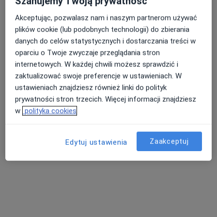
Szanujemy Twoją prywatność
Akceptując, pozwalasz nam i naszym partnerom używać
plików cookie (lub podobnych technologii) do zbierania
danych do celów statystycznych i dostarczania treści w
oparciu o Twoje zwyczaje przeglądania stron
internetowych. W każdej chwili możesz sprawdzić i
Bezpieczne płatności
zaktualizować swoje preferencje w ustawieniach. W
Centrum Medyczne Nowy Świat
ustawieniach znajdziesz również linki do polityk
·
Więcej
Endokrynologia, Ortopedia, Ortopedia dziecięca
prywatności stron trzecich. Więcej informacji znajdziesz
2214 opinii
w
polityka cookies
Adres 1
Adres 2
Zaakceptuj
Edytuj ustawienia
Derkacza 13, Gliwice
•
Mapa
Konsultacja endokrynologiczna
250 zł
lek. Marta Legutko