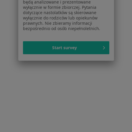
będą analizowane i prezentowane
Konsultacja endokrynologiczna
300 zł
wyłącznie w formie zbiorczej. Pytania
dotyczące nastolatków są skierowane
Brak dostępnych specjalistów z wolnymi terminami w tym centrum medycznym.
wyłącznie do rodziców lub opiekunów
prawnych. Nie zbieramy informacji
Pokaż profil
bezpośrednio od osób niepełnoletnich.
Start survey
Przychodnia Bracka Halemba
·
Więcej
Endokrynologia, Medycyna rodzinna, Pielęgniarstwo
Kłodnicka 59, Ruda Śląska
•
Mapa
Brak dostępnych specjalistów z wolnymi terminami w tym centrum medycznym.