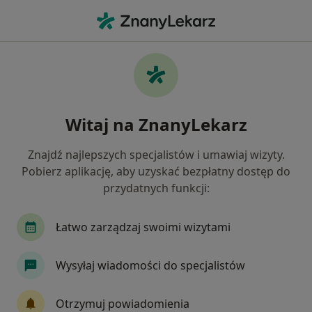
Me
Endokrynologia • Mikołów, śląskie
Filtry
• 1
Ubezpieczenie
Map
Endokrynologia placówki w Mikołowie
Witaj na ZnanyLekarz
Jak działają wyniki wyszukiwania
Znajdź najlepszych specjalistów i umawiaj wizyty.
Pobierz aplikację, aby uzyskać bezpłatny dostęp do
Wybierz swoje ubezpieczenie
przydatnych funkcji:
Łatwo zarządzaj swoimi wizytami
Wysyłaj wiadomości do specjalistów
Otrzymuj powiadomienia