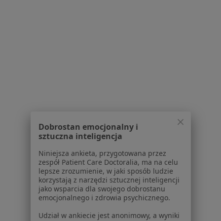
Osiedle Przy Plantach 8, Mikołów
•
Mapa
Brak dostępnych specjalistów z wolnymi terminami w tym centrum medycznym.
Pokaż profil
Dobrostan emocjonalny i
sztuczna inteligencja
Niniejsza ankieta, przygotowana przez
CeLDiR Centrum Leczenia Dziecka i
zespół Patient Care Doctoralia, ma na celu
Rodziny
lepsze zrozumienie, w jaki sposób ludzie
korzystają z narzędzi sztucznej inteligencji
·
Więcej
Endokrynologia, Chirurgia dziecięca, Diabetologia
jako wsparcia dla swojego dobrostanu
573 opinie
emocjonalnego i zdrowia psychicznego.
Panewnicka 272b/2, Katowice
•
Mapa
Udział w ankiecie jest anonimowy, a wyniki