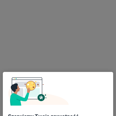
2058 opinii
Adres 1
Adres 2
Ignacego Paderewskiego 63, Katowice
•
Mapa
Konsultacja endokrynologiczna
290 zł
Pokaż więcej usług
lek. Joanna
Horbaczewska
endokrynolog
Brak dostępnych specjalistów z wolnymi terminami w tym centrum medycznym.
Pokaż profil