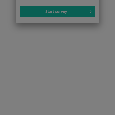
Dla profesjonalistów
Start survey
Cennik
Dla lekarzy
Dla placówek medycznych
Noa Notes
nowość
Baza wiedzy
Centrum Pomocy dla Specjalisty
Kontakt
ZnanyLekarz - Strona główna
ZnanyLekarz Sp. z o.o.
ul. Kolejowa 5/7
01-217 Warszawa, Polska
NIP: ⁠7010224868
KRS: ⁠0000347997
REGON: ⁠142276657
Sąd Rejonowy dla m.st. Warszawy w Warszawie XII