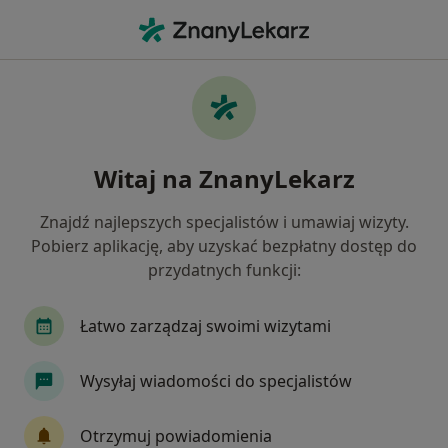
Me
Endokrynologia • Jawor, dolnośląskie
Filtry
• 1
Ubezpieczenie
Map
Endokrynologia placówki w Jaworze
Witaj na ZnanyLekarz
Jak działają wyniki wyszukiwania
Znajdź najlepszych specjalistów i umawiaj wizyty.
Pobierz aplikację, aby uzyskać bezpłatny dostęp do
Wybierz swoje ubezpieczenie
przydatnych funkcji:
Łatwo zarządzaj swoimi wizytami
Wysyłaj wiadomości do specjalistów
Otrzymuj powiadomienia