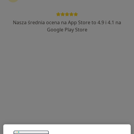
Pro Medical Clinic
·
Więcej
Endokrynologia, Chirurgia, Medycyna estetyczna
Nasza średnia ocena na App Store to 4.9 i 4.1 na
2391 opinii
Google Play Store
Fabryczna 22, Legnica
•
Mapa
Telekonsultacja endokrynologiczna
200 zł
Pokaż więcej usług
lek. Aleksandra
Młynarczyk
endokrynolog
Brak dostępnych specjalistów z wolnymi terminami w tym centrum medycznym.
Pokaż profil