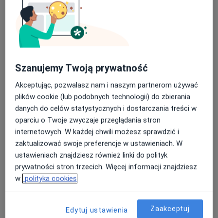
Szanujemy Twoją prywatność
Centrum Medyczne w Bolkowie
Akceptując, pozwalasz nam i naszym partnerom używać
·
Więcej
Endokrynologia, Chirurgia, Diabetologia
plików cookie (lub podobnych technologii) do zbierania
36 opinii
danych do celów statystycznych i dostarczania treści w
Wysokogórska 6, Bolków
•
Mapa
oparciu o Twoje zwyczaje przeglądania stron
Konsultacja endokrynologiczna
280 zł
internetowych. W każdej chwili możesz sprawdzić i
zaktualizować swoje preferencje w ustawieniach. W
Pokaż więcej usług
ustawieniach znajdziesz również linki do polityk
prywatności stron trzecich. Więcej informacji znajdziesz
w
polityka cookies
lek. Ugo Giordano
endokrynolog
Zaakceptuj
Edytuj ustawienia
Brak dostępnych specjalistów z wolnymi terminami w tym centrum medycznym.