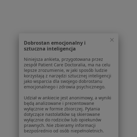
Polityka cookies
Jak działają wyniki wyszukiwania
Dostępność
O nas
Praca
Rekrutujemy!
Partnerzy
Dobrostan emocjonalny i
Centrum prasowe
sztuczna inteligencja
Kontakt
Niniejsza ankieta, przygotowana przez
zespół Patient Care Doctoralia, ma na celu
Dla pacjentów
lepsze zrozumienie, w jaki sposób ludzie
korzystają z narzędzi sztucznej inteligencji
Lekarze
jako wsparcia dla swojego dobrostanu
Placówki medyczne
emocjonalnego i zdrowia psychicznego.
Pytania i odpowiedzi
Udział w ankiecie jest anonimowy, a wyniki
Usługi i zabiegi
będą analizowane i prezentowane
Choroby
wyłącznie w formie zbiorczej. Pytania
dotyczące nastolatków są skierowane
Pomoc
wyłącznie do rodziców lub opiekunów
Aplikacje mobilne
prawnych. Nie zbieramy informacji
Blog dla pacjentów
bezpośrednio od osób niepełnoletnich.