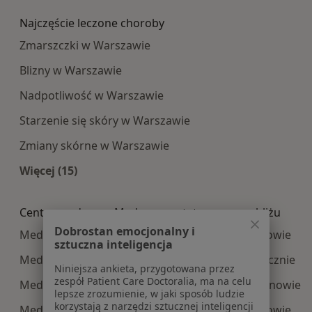
Najczęście leczone choroby
Zmarszczki w Warszawie
Blizny w Warszawie
Nadpotliwość w Warszawie
Starzenie się skóry w Warszawie
Zmiany skórne w Warszawie
Więcej (15)
Więcej w kategorii: Najczęście leczone choroby
Centra medyczne Medycyna estetyczna w pobliżu
Dobrostan emocjonalny i
Medycyna estetyczna centra medyczne w Józefowie
sztuczna inteligencja
Medycyna estetyczna centra medyczne w Piasecznie
Niniejsza ankieta, przygotowana przez
zespół Patient Care Doctoralia, ma na celu
Medycyna estetyczna centra medyczne w Legionowie
lepsze zrozumienie, w jaki sposób ludzie
korzystają z narzędzi sztucznej inteligencji
Medycyna estetyczna centra medyczne w Piastowie