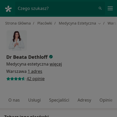
Me
Czego szukasz?
Strona Główna
Placówki
Medycyna Estetyczna
Wars
Zmień mia
Dr Beata Dethloff
Medycyna estetyczna
więcej
Warszawa
1 adres
42 opinie
O nas
Usługi
Specjaliści
Adresy
Opinie
Zobacz inne placówki