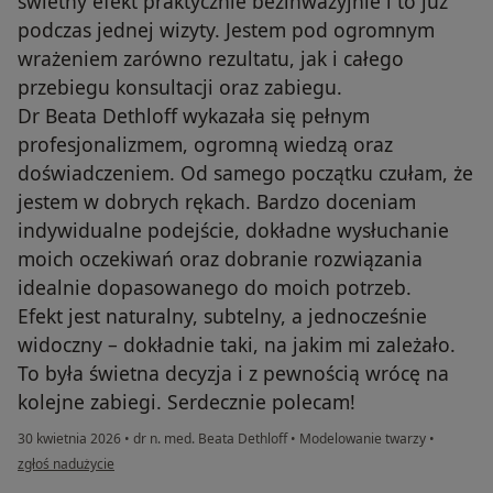
świetny efekt praktycznie bezinwazyjnie i to już
podczas jednej wizyty. Jestem pod ogromnym
wrażeniem zarówno rezultatu, jak i całego
przebiegu konsultacji oraz zabiegu.
Dr Beata Dethloff wykazała się pełnym
profesjonalizmem, ogromną wiedzą oraz
doświadczeniem. Od samego początku czułam, że
jestem w dobrych rękach. Bardzo doceniam
indywidualne podejście, dokładne wysłuchanie
moich oczekiwań oraz dobranie rozwiązania
idealnie dopasowanego do moich potrzeb.
Efekt jest naturalny, subtelny, a jednocześnie
widoczny – dokładnie taki, na jakim mi zależało.
To była świetna decyzja i z pewnością wrócę na
kolejne zabiegi. Serdecznie polecam!
30 kwietnia 2026
•
dr n. med. Beata Dethloff
•
Modelowanie twarzy
•
w opinii użytkownika Aneta
zgłoś nadużycie