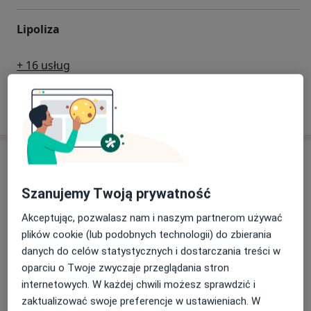
Cyrańskiej.
Lipoliza
+ 16 usług
W jaki sposób ustalane są ceny?
Specjaliści
Szanujemy Twoją prywatność
Lekarz wykonujący zabiegi medycyny estetycznej
Akceptując, pozwalasz nam i naszym partnerom używać
plików cookie (lub podobnych technologii) do zbierania
dr n. med. Beata Dethloff
danych do celów statystycznych i dostarczania treści w
oparciu o Twoje zwyczaje przeglądania stron
Lekarz wykonujący zabiegi medycyny estetycznej, Internista
internetowych. W każdej chwili możesz sprawdzić i
37 opinii
zaktualizować swoje preferencje w ustawieniach. W