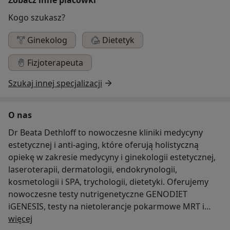
Kogo szukasz?
Ginekolog
Dietetyk
Fizjoterapeuta
Szukaj innej specjalizacji
O nas
Dr Beata Dethloff to nowoczesne kliniki medycyny
estetycznej i anti-aging, które oferują holistyczną
opiekę w zakresie medycyny i ginekologii estetycznej,
laseroterapii, dermatologii, endokrynologii,
kosmetologii i SPA, trychologii, dietetyki. Oferujemy
nowoczesne testy nutrigenetyczne GENODIET
iGENESIS, testy na nietolerancje pokarmowe MRT i
O nas
Food Screen, badanie mikroflory jelitowej MicroFlora
więcej