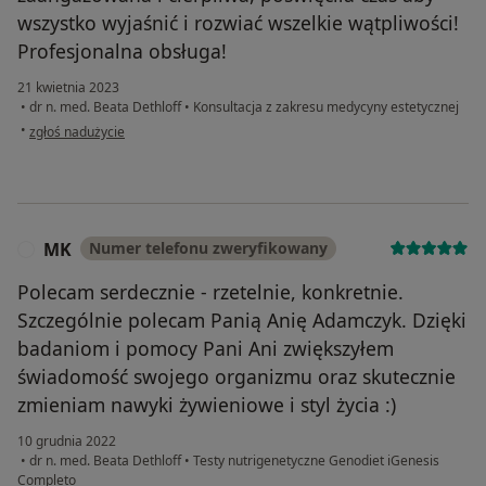
wszystko wyjaśnić i rozwiać wszelkie wątpliwości!
Profesjonalna obsługa!
21 kwietnia 2023
•
dr n. med. Beata Dethloff
•
Konsultacja z zakresu medycyny estetycznej
w opinii użytkownika D. Katarzyna
•
zgłoś nadużycie
MK
Numer telefonu zweryfikowany
M
Polecam serdecznie - rzetelnie, konkretnie.
Szczególnie polecam Panią Anię Adamczyk. Dzięki
badaniom i pomocy Pani Ani zwiększyłem
świadomość swojego organizmu oraz skutecznie
zmieniam nawyki żywieniowe i styl życia :)
10 grudnia 2022
•
dr n. med. Beata Dethloff
•
Testy nutrigenetyczne Genodiet iGenesis
Completo