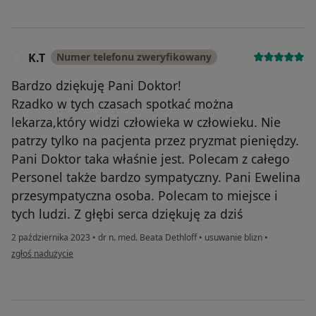
K.T
Numer telefonu zweryfikowany
K
Bardzo dziękuję Pani Doktor!
Rzadko w tych czasach spotkać można
lekarza,który widzi człowieka w człowieku. Nie
patrzy tylko na pacjenta przez pryzmat pieniędzy.
Pani Doktor taka właśnie jest. Polecam z całego
Personel także bardzo sympatyczny. Pani Ewelina
przesympatyczna osoba. Polecam to miejsce i
tych ludzi. Z głębi serca dziękuję za dziś
2 października 2023
•
dr n. med. Beata Dethloff
•
usuwanie blizn
•
w opinii użytkownika K.T
zgłoś nadużycie