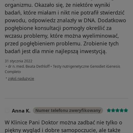
organizmu. Okazało się, że niektóre wyniki
badań, które miałam i nikt nie potrafił stwierdzić
powodu, odpowiedz znalazły w DNA. Dodatkowo
pogłębione konsultacji pomogły określić za
wczasu problemy, które można wyeliminować,
przed pogłębieniem problemu. Zrobienie tych
badań jest dla mnie najlepszą inwestycją.
31 stycznia 2022
•
dr n. med. Beata Dethloff
•
Testy nutrigenetyczne Genodiet iGenesis
Completo
w opinii użytkownika Barbara
•
zgłoś nadużycie
Anna K.
Numer telefonu zweryfikowany
A
W Klinice Pani Doktor można zadbać nie tylko o
piękny wygląd i dobre samopoczucie, ale także