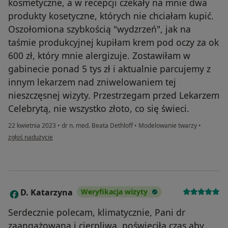
kosmetyczne, a w recepcji czekały na mnie dwa
produkty kosetyczne, których nie chciałam kupić.
Oszołomiona szybkością "wydzrzeń", jak na
taśmie produkcyjnej kupiłam krem pod oczy za ok
600 zł, który mnie alergizuje. Zostawiłam w
gabinecie ponad 5 tys zł i aktualnie parcujemy z
innym lekarzem nad zniwelowaniem tej
nieszczęsnej wizyty. Przestrzegam przed Lekarzem
Celebrytą, nie wszystko złoto, co się świeci.
22 kwietnia 2023
•
dr n. med. Beata Dethloff
•
Modelowanie twarzy
•
w opinii użytkownika MM
zgłoś nadużycie
D. Katarzyna
Weryfikacja wizyty
D
Serdecznie polecam, klimatycznie, Pani dr
zaangażowana i cierpliwa, poświęciła czas aby