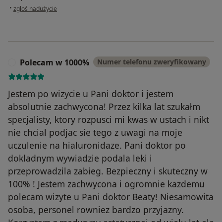
w opinii użytkownika MK
•
zgłoś nadużycie
Polecam w 1000%
Numer telefonu zweryfikowany
P
Jestem po wizycie u Pani doktor i jestem
absolutnie zachwycona! Przez kilka lat szukałm
specjalisty, ktory rozpusci mi kwas w ustach i nikt
nie chcial podjac sie tego z uwagi na moje
uczulenie na hialuronidaze. Pani doktor po
dokladnym wywiadzie podala leki i
przeprowadzila zabieg. Bezpieczny i skuteczny w
100% ! Jestem zachwycona i ogromnie kazdemu
polecam wizyte u Pani doktor Beaty! Niesamowita
osoba, personel rowniez bardzo przyjazny.