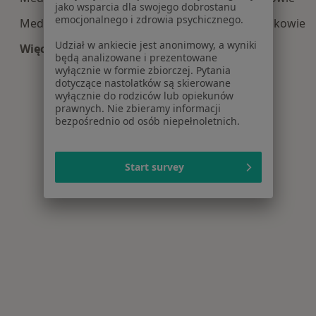
jako wsparcia dla swojego dobrostanu
emocjonalnego i zdrowia psychicznego.
Medycyna estetyczna centra medyczne w Pruszkowie
Udział w ankiecie jest anonimowy, a wyniki
Więcej (10)
będą analizowane i prezentowane
Więcej w kategorii: Centra medyczne Medycyna
wyłącznie w formie zbiorczej. Pytania
dotyczące nastolatków są skierowane
wyłącznie do rodziców lub opiekunów
prawnych. Nie zbieramy informacji
bezpośrednio od osób niepełnoletnich.
Start survey