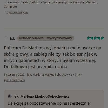
•
dr n. med. Beata Dethloff
•
Testy nutrigenetyczne Genodiet iGenesis
Completo
w opinii użytkownika Anna K.
•
zgłoś nadużycie
E.L
Numer telefonu zweryfikowany
E
Polecam Dr Marlena wykonała u mnie osocze na
skórę głowy, a zabieg nie był tak bolesny jak w
innych gabinetach w których byłam wcześniej.
Dodatkowo jest przemiłą osoba.
8 stycznia 2022
•
lek. Marlena Majkut-Sobechowicz
•
Inny
•
w opinii użytkownika E.L
zgłoś nadużycie
lek. Marlena Majkut-Sobechowicz
Dziękuję za pozostawienie opinii i serdecznie