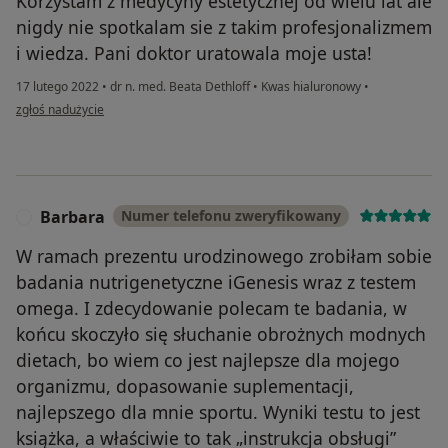
Korzystam z medycyny estetycznej od wielu lat ale
nigdy nie spotkalam sie z takim profesjonalizmem
i wiedza. Pani doktor uratowala moje usta!
17 lutego 2022
•
dr n. med. Beata Dethloff
•
Kwas hialuronowy
•
w opinii użytkownika Polecam w 1000%
zgłoś nadużycie
Barbara
Numer telefonu zweryfikowany
B
W ramach prezentu urodzinowego zrobiłam sobie
badania nutrigenetyczne iGenesis wraz z testem
omega. I zdecydowanie polecam te badania, w
końcu skoczyło się słuchanie obrożnych modnych
dietach, bo wiem co jest najlepsze dla mojego
organizmu, dopasowanie suplementacji,
najlepszego dla mnie sportu. Wyniki testu to jest
książka, a właściwie to tak „instrukcja obsługi”