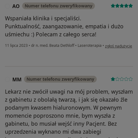
AO
Numer telefonu zweryfikowany
A
Wspaniała klinika i specjaliści.
Punktualność, zaangazowanie, empatia i dużo
uśmiechu :) Polecam z całego serca!
w opinii użytkowni
11 lipca 2023
•
dr n. med. Beata Dethloff
•
Laseroterapia
•
zgłoś nadużycie
MM
Numer telefonu zweryfikowany
M
Lekarz nie zwócił uwagi na mój problem, wyszłam
z gabinetu z obolałą twarzą, i jak się okazało źle
podanym kwasem hialuronowym. W pewnym
momencie poproszono mnie, bym wyszła z
gabinetu, bo musiał wejść inny Pacjent. Bez
uprzedzenia wyknano mi dwa zabiegi