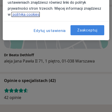
ustawieniach znajdziesz również linki do polityk
prywatności stron trzecich. Więcej informacji znajdziesz
Adres
w
polityka cookies
Zaakceptuj
Edytuj ustawienia
Powiększ mapę
Dr Beata Dethloff
aleja Jana Pawła II 71, 1 piętro, 01-038 Warszawa
Opinie o specjalistach (42)
42 opinie