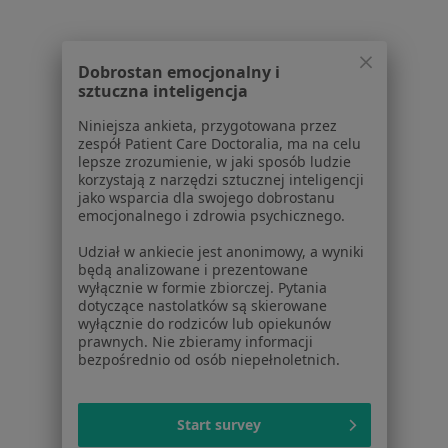
Kontakt
ZnanyLekarz - Strona główna
Dobrostan emocjonalny i
ZnanyLekarz Sp. z o.o.
sztuczna inteligencja
ul. Kolejowa 5/7
01-217 Warszawa, Polska
Niniejsza ankieta, przygotowana przez
zespół Patient Care Doctoralia, ma na celu
lepsze zrozumienie, w jaki sposób ludzie
NIP: ⁠7010224868
korzystają z narzędzi sztucznej inteligencji
KRS: ⁠0000347997
jako wsparcia dla swojego dobrostanu
REGON: ⁠142276657
emocjonalnego i zdrowia psychicznego.
Udział w ankiecie jest anonimowy, a wyniki
Sąd Rejonowy dla m.st. Warszawy w Warszawie XII
będą analizowane i prezentowane
Wydział Gospodarczy KRS
wyłącznie w formie zbiorczej. Pytania
dotyczące nastolatków są skierowane
Facebook
otwiera się w nowej karcie
wyłącznie do rodziców lub opiekunów
prawnych. Nie zbieramy informacji
bezpośrednio od osób niepełnoletnich.
otwiera się w nowej karcie
otwiera się w nowej karcie
otwiera się w nowej karcie
otwiera się w nowej karci
otwiera się
otwi
Polska
,
Türkiye
,
España
,
Italia
,
Deutschland
,
Česko
,
Start survey
otwiera się w nowej karcie
otwiera się w nowej karcie
otwiera się w nowej karcie
otwiera się w nowej kar
otwiera się 
otwier
Portugal
,
México
,
Chile
,
Brasil
,
Argentina
,
Perú
,