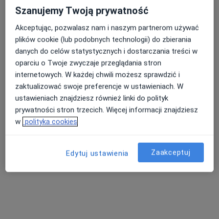
Szanujemy Twoją prywatność
FIXBODY - Dietetyka i Fizjoterapia
Akceptując, pozwalasz nam i naszym partnerom używać
uroginekologiczna
Nasza średnia ocena na App Store to 4.9 i 4.1 na
plików cookie (lub podobnych technologii) do zbierania
Google Play Store
Dietetyka, Fizjoterapia
danych do celów statystycznych i dostarczania treści w
14 opinii
oparciu o Twoje zwyczaje przeglądania stron
internetowych. W każdej chwili możesz sprawdzić i
Borowskiego 37/2, Gorzów Wielkopolski
•
Mapa
zaktualizować swoje preferencje w ustawieniach. W
Konsultacja dietetyczna
od 150 zł
ustawieniach znajdziesz również linki do polityk
Pokaż więcej usług
prywatności stron trzecich. Więcej informacji znajdziesz
w
polityka cookies
Brak dostępnych specjalistów z wolnymi terminami w tym centrum medycznym.
Pokaż profil
Zaakceptuj
Edytuj ustawienia
Strona Główna
Placówki
Dietetyka
Zmień miasto
Gorzów Wielkopolski