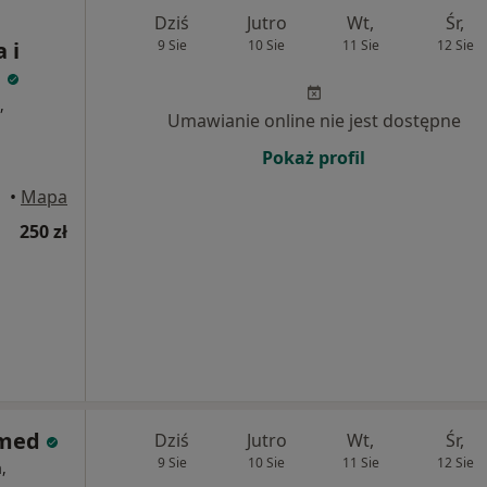
Dziś
Jutro
Wt,
Śr,
 i
9 Sie
10 Sie
11 Sie
12 Sie
.
,
Umawianie online nie jest dostępne
Pokaż profil
rowo
•
Mapa
250 zł
rmed
Dziś
Jutro
Wt,
Śr,
9 Sie
10 Sie
11 Sie
12 Sie
,