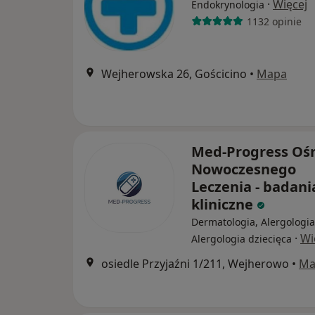
·
Więcej
Endokrynologia
1132 opinie
Wejherowska 26, Gościcino
•
Mapa
Med-Progress Oś
Nowoczesnego
Leczenia - badani
kliniczne
Dermatologia, Alergologia
·
Wi
Alergologia dziecięca
osiedle Przyjaźni 1/211, Wejherowo
•
Ma