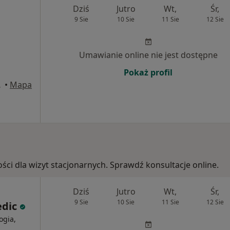
Dziś
Jutro
Wt,
Śr,
9 Sie
10 Sie
11 Sie
12 Sie
Umawianie online nie jest dostępne
Pokaż profil
ejherowo
•
Mapa
ości dla wizyt stacjonarnych. Sprawdź konsultacje online.
Dziś
Jutro
Wt,
Śr,
9 Sie
10 Sie
11 Sie
12 Sie
edic
ogia,