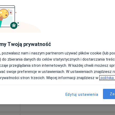
Dziś
Jutro
Wt,
Śr,
9 Sie
10 Sie
11 Sie
12 Sie
my Twoją prywatność
Umawianie online nie jest dostępne
, pozwalasz nam i naszym partnerom używać plików cookie (lub p
) do zbierania danych do celów statystycznych i dostarczania treśc
Pokaż profil
zaje przeglądania stron internetowych. W każdej chwili możesz spr
•
Mapa
wać swoje preferencje w ustawieniach. W ustawieniach znajdziesz ró
250 zł
prywatności stron trzecich. Więcej informacji znajdziesz w
polityka
Za
Edytuj ustawienia