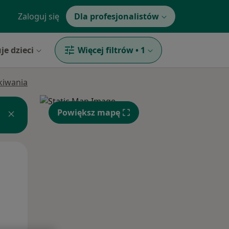
Zaloguj się
Dla profesjonalistów
je dzieci
Więcej filtrów
•
1
ukiwania
Powiększ mapę
Czw,
Pt,
Sob,
13 Sie
14 Sie
15 Sie