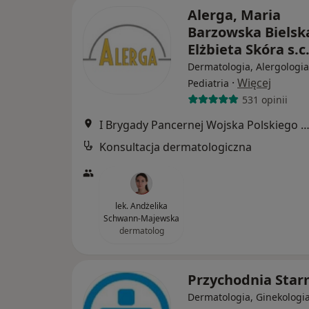
Alerga, Maria
Barzowska Bielska
Elżbieta Skóra s.c
Dermatologia, Alergologia
·
Więcej
Pediatria
531 opinii
I Brygady Pancernej Wojska Polskiego 10, Wejhe
Konsultacja dermatologiczna
lek. Andżelika
Schwann-Majewska
dermatolog
Przychodnia Sta
Dermatologia, Ginekologia