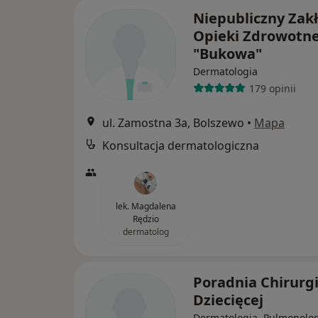
Niepubliczny Zak
Opieki Zdrowotne
"Bukowa"
Dermatologia
179 opinii
ul. Zamostna 3a, Bolszewo
•
Mapa
Konsultacja dermatologiczna
lek. Magdalena
Rędzio
dermatolog
Poradnia Chirurgi
Dziecięcej
Dermatologia, Pulmonolog