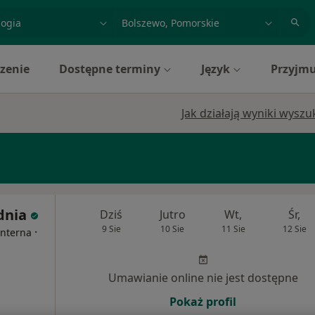
acja, badanie lub nazwisko
miasto lub dzielnica
zenie
Dostępne terminy
Język
Przyjmu
Jak działają wyniki wysz
dnia
Dziś
Jutro
Wt,
Śr,
9 Sie
10 Sie
11 Sie
12 Sie
·
Interna
Umawianie online nie jest dostępne
Pokaż profil