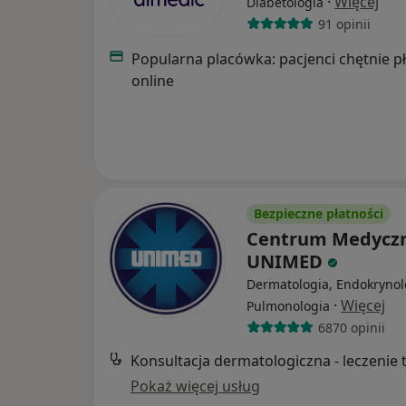
·
Więcej
Diabetologia
91 opinii
Popularna placówka: pacjenci chętnie p
online
Bezpieczne płatności
Centrum Medycz
UNIMED
Dermatologia, Endokrynol
·
Więcej
Pulmonologia
6870 opinii
Pokaż więcej usług