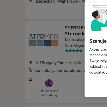
Rzeźnicka 9, Wejherowo
•
Mapa
STERMED Marcin
Sternicki
Dermatologia, Radiologia,
Szanuje
·
Więcej
Ginekologia
Akceptując
505 opinii
technologii
Twoje zwyc
ul. I Brygady Pancernej Wojska Polskiego 36, Wejherowo
zaktualizo
Konsultacja dermatologiczna
do polityk 
lek. Jacek Prus
dermatolog