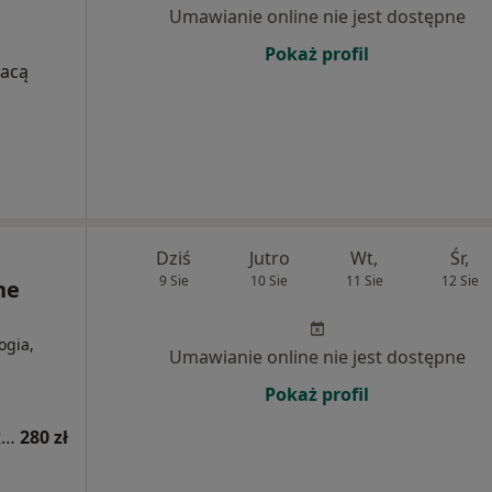
Umawianie online nie jest dostępne
Pokaż profil
łacą
Dziś
Jutro
Wt,
Śr,
9 Sie
10 Sie
11 Sie
12 Sie
ne
ogia,
Umawianie online nie jest dostępne
Pokaż profil
Konsultacja dermatologiczna - leczenie trądziku
280 zł