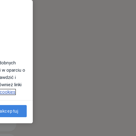
Czw,
Pt,
Sob,
13 Sie
14 Sie
15 Sie
odobnych
i w oparciu o
awdzić i
wnież linki
 cookies
akceptuj