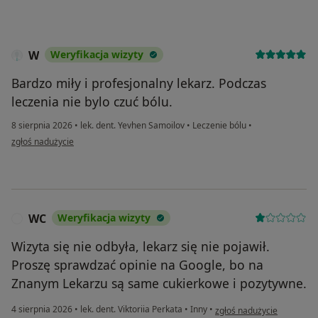
W
Weryfikacja wizyty
Bardzo miły i profesjonalny lekarz. Podczas
leczenia nie bylo czuć bólu.
8 sierpnia 2026
•
lek. dent. Yevhen Samoilov
•
Leczenie bólu
•
w opinii użytkownika W
zgłoś nadużycie
WC
Weryfikacja wizyty
W
Wizyta się nie odbyła, lekarz się nie pojawił.
Proszę sprawdzać opinie na Google, bo na
Znanym Lekarzu są same cukierkowe i pozytywne.
w opinii użytkownika WC
4 sierpnia 2026
•
lek. dent. Viktoriia Perkata
•
Inny
•
zgłoś nadużycie