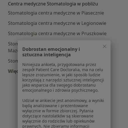
Centra medyczne Stomatologia w pobliżu
Stomatologia centra medyczne w Piasecznie
Stomatologia centra medyczne w Legionowie
Stomatologia centra medyczne w Pruszkowie
Stomatologia centra medyczne w Mińsku
Dobrostan emocjonalny i
Mazowieckim
sztuczna inteligencja
Stomatologia centra medyczne w Markach
Niniejsza ankieta, przygotowana przez
zespół Patient Care Doctoralia, ma na celu
Więcej (14)
lepsze zrozumienie, w jaki sposób ludzie
Więcej w kategorii: Centra medyczne Stomatolo
korzystają z narzędzi sztucznej inteligencji
jako wsparcia dla swojego dobrostanu
emocjonalnego i zdrowia psychicznego.
Udział w ankiecie jest anonimowy, a wyniki
będą analizowane i prezentowane
wyłącznie w formie zbiorczej. Pytania
dotyczące nastolatków są skierowane
wyłącznie do rodziców lub opiekunów
prawnych. Nie zbieramy informacji