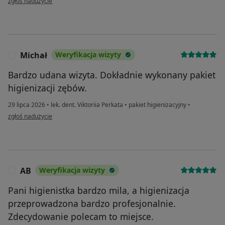
zgłoś nadużycie
Michał
Weryfikacja wizyty
M
Bardzo udana wizyta. Dokładnie wykonany pakiet
higienizacji zębów.
29 lipca 2026
•
lek. dent. Viktoriia Perkata
•
pakiet higienizacyjny
•
w opinii użytkownika Michał
zgłoś nadużycie
AB
Weryfikacja wizyty
A
Pani higienistka bardzo mila, a higienizacja
przeprowadzona bardzo profesjonalnie.
Zdecydowanie polecam to miejsce.