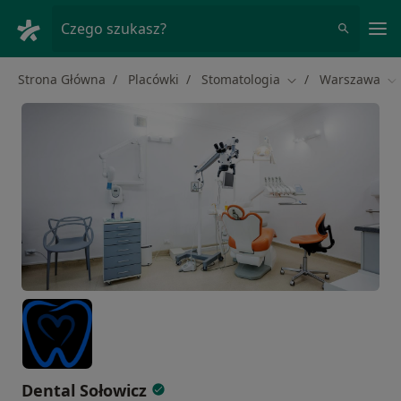
Me
Czego szukasz?
Strona Główna
Placówki
Stomatologia
Warszawa
Zmień miasto
Zm
Dental Sołowicz