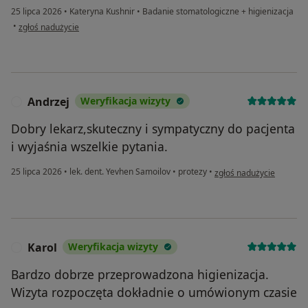
25 lipca 2026
•
Kateryna Kushnir
•
Badanie stomatologiczne + higienizacja
w opinii użytkownika AB
•
zgłoś nadużycie
Andrzej
Weryfikacja wizyty
A
Dobry lekarz,skuteczny i sympatyczny do pacjenta
i wyjaśnia wszelkie pytania.
w opinii użytkownika And
25 lipca 2026
•
lek. dent. Yevhen Samoilov
•
protezy
•
zgłoś nadużycie
Karol
Weryfikacja wizyty
K
Bardzo dobrze przeprowadzona higienizacja.
Wizyta rozpoczęta dokładnie o umówionym czasie