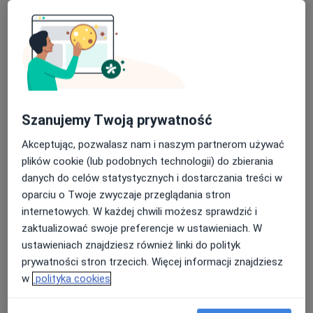
Badania stomatologiczne
badania stomatologiczne
1 zł
Szczegóły
Umów
Chirurgia stomatologiczna
Szanujemy Twoją prywatność
chirurgia stomatologiczna
Od 300 zł
Szczegóły
Akceptując, pozwalasz nam i naszym partnerom używać
Umów
plików cookie (lub podobnych technologii) do zbierania
danych do celów statystycznych i dostarczania treści w
oparciu o Twoje zwyczaje przeglądania stron
Fluoryzacja zębów
internetowych. W każdej chwili możesz sprawdzić i
fluoryzacja zębów
100 zł
Szczegóły
zaktualizować swoje preferencje w ustawieniach. W
ustawieniach znajdziesz również linki do polityk
Umów
prywatności stron trzecich. Więcej informacji znajdziesz
w
polityka cookies
Konsultacja protetyczna