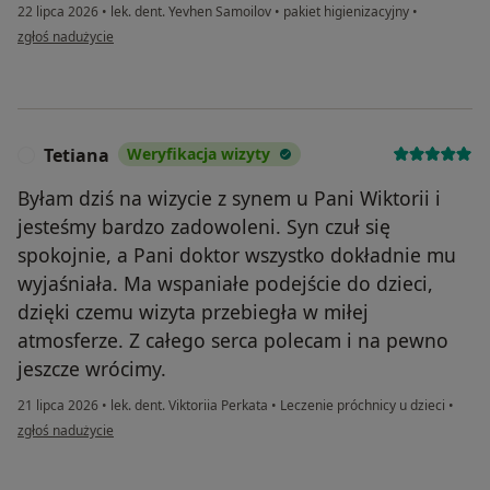
22 lipca 2026
•
lek. dent. Yevhen Samoilov
•
pakiet higienizacyjny
•
w opinii użytkownika Karol
zgłoś nadużycie
Tetiana
Weryfikacja wizyty
T
Byłam dziś na wizycie z synem u Pani Wiktorii i
jesteśmy bardzo zadowoleni. Syn czuł się
spokojnie, a Pani doktor wszystko dokładnie mu
wyjaśniała. Ma wspaniałe podejście do dzieci,
dzięki czemu wizyta przebiegła w miłej
atmosferze. Z całego serca polecam i na pewno
jeszcze wrócimy.
21 lipca 2026
•
lek. dent. Viktoriia Perkata
•
Leczenie próchnicy u dzieci
•
w opinii użytkownika Tetiana
zgłoś nadużycie