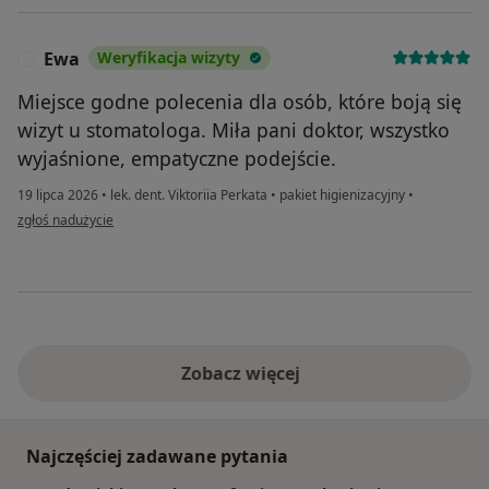
Ewa
Weryfikacja wizyty
E
Miejsce godne polecenia dla osób, które boją się
wizyt u stomatologa. Miła pani doktor, wszystko
wyjaśnione, empatyczne podejście.
19 lipca 2026
•
lek. dent. Viktoriia Perkata
•
pakiet higienizacyjny
•
w opinii użytkownika Ewa
zgłoś nadużycie
Zobacz więcej
Najczęściej zadawane pytania