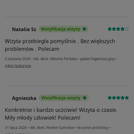
Natalia Sz
Weryfikacja wizyty
N
Wizyta przebiegła pomyślnie . Bez większych
problemów . Polecam
3 sierpnia 2026
•
lek. dent. Viktoriia Perkata
•
pakiet higienizacyjny
•
w opinii użytkownika Natalia Sz
zgłoś nadużycie
Agnieszka
Weryfikacja wizyty
A
Konkretnie i bardzo uczciwie! Wizyta o czasie.
Miły młody człowiek! Polecam!
31 lipca 2026
•
lek. dent. Yevhen Samoilov
•
leczenie próchnicy
•
w opinii użytkownika Agnieszka