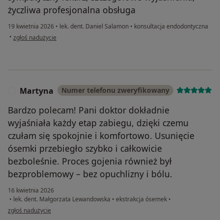
życzliwa profesjonalna obsługa
19 kwietnia 2026
•
lek. dent. Daniel Salamon
•
konsultacja endodontyczna
w opinii użytkownika THP
•
zgłoś nadużycie
Martyna
Numer telefonu zweryfikowany
M
Bardzo polecam! Pani doktor dokładnie
wyjaśniała każdy etap zabiegu, dzięki czemu
czułam się spokojnie i komfortowo. Usunięcie
ósemki przebiegło szybko i całkowicie
bezboleśnie. Proces gojenia również był
bezproblemowy – bez opuchlizny i bólu.
16 kwietnia 2026
•
lek. dent. Małgorzata Lewandowska
•
ekstrakcja ósemek
•
w opinii użytkownika Martyna
zgłoś nadużycie