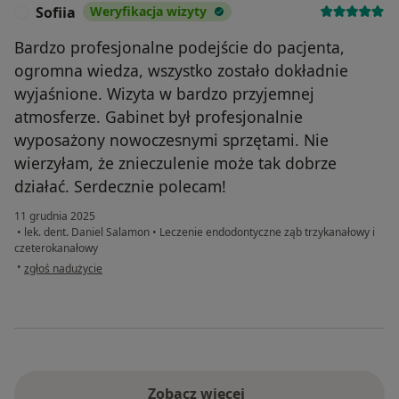
Sofiia
Weryfikacja wizyty
S
Bardzo profesjonalne podejście do pacjenta,
ogromna wiedza, wszystko zostało dokładnie
wyjaśnione. Wizyta w bardzo przyjemnej
atmosferze. Gabinet był profesjonalnie
wyposażony nowoczesnymi sprzętami. Nie
wierzyłam, że znieczulenie może tak dobrze
działać. Serdecznie polecam!
11 grudnia 2025
•
lek. dent. Daniel Salamon
•
Leczenie endodontyczne ząb trzykanałowy i
czeterokanałowy
w opinii użytkownika Sofiia
•
zgłoś nadużycie
Zobacz więcej