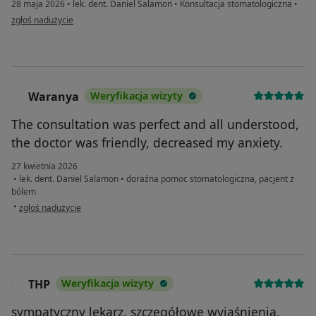
28 maja 2026
•
lek. dent. Daniel Salamon
•
Konsultacja stomatologiczna
•
w opinii użytkownika Ola
zgłoś nadużycie
Waranya
Weryfikacja wizyty
W
The consultation was perfect and all understood,
the doctor was friendly, decreased my anxiety.
27 kwietnia 2026
•
lek. dent. Daniel Salamon
•
doraźna pomoc stomatologiczna, pacjent z
bólem
w opinii użytkownika Waranya
•
zgłoś nadużycie
THP
Weryfikacja wizyty
T
sympatyczny lekarz, szczegółowe wyjaśnienia,