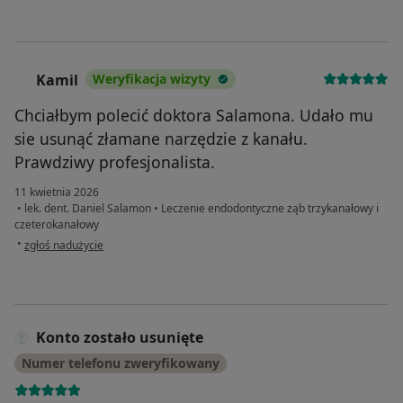
Kamil
Weryfikacja wizyty
K
Chciałbym polecić doktora Salamona. Udało mu
sie usunąć złamane narzędzie z kanału.
Prawdziwy profesjonalista.
11 kwietnia 2026
•
lek. dent. Daniel Salamon
•
Leczenie endodontyczne ząb trzykanałowy i
czeterokanałowy
w opinii użytkownika Kamil
•
zgłoś nadużycie
Konto zostało usunięte
Numer telefonu zweryfikowany