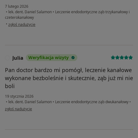
7 lutego 2026
•
lek. dent. Daniel Salamon
•
Leczenie endodontyczne ząb trzykanałowy i
czeterokanałowy
w opinii użytkownika Agata
•
zgłoś nadużycie
Julia
Weryfikacja wizyty
J
Pan doctor bardzo mi pomógł, leczenie kanałowe
wykonane bezboleśnie i skutecznie, ząb już mi nie
boli
19 stycznia 2026
•
lek. dent. Daniel Salamon
•
Leczenie endodontyczne ząb dwukanałowy
•
w opinii użytkownika Julia
zgłoś nadużycie