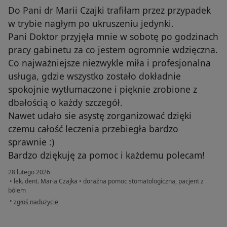
Do Pani dr Marii Czajki trafiłam przez przypadek
w trybie nagłym po ukruszeniu jedynki.
Pani Doktor przyjęła mnie w sobotę po godzinach
pracy gabinetu za co jestem ogromnie wdzięczna.
Co najważniejsze niezwykle miła i profesjonalna
usługa, gdzie wszystko zostało dokładnie
spokojnie wytłumaczone i pięknie zrobione z
dbałością o każdy szczegół.
Nawet udało sie asystę zorganizować dzięki
czemu całość leczenia przebiegła bardzo
sprawnie :)
Bardzo dziękuję za pomoc i każdemu polecam!
28 lutego 2026
•
lek. dent. Maria Czajka
•
doraźna pomoc stomatologiczna, pacjent z
bólem
w opinii użytkownika Konto zostało usunięte
•
zgłoś nadużycie