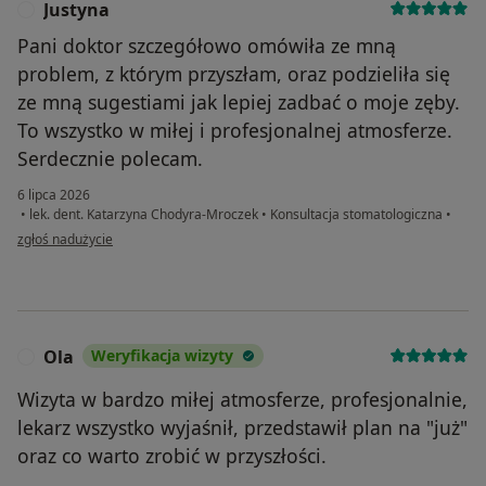
Justyna
J
Pani doktor szczegółowo omówiła ze mną
problem, z którym przyszłam, oraz podzieliła się
ze mną sugestiami jak lepiej zadbać o moje zęby.
To wszystko w miłej i profesjonalnej atmosferze.
Serdecznie polecam.
6 lipca 2026
•
lek. dent. Katarzyna Chodyra-Mroczek
•
Konsultacja stomatologiczna
•
w opinii użytkownika Justyna
zgłoś nadużycie
Ola
Weryfikacja wizyty
O
Wizyta w bardzo miłej atmosferze, profesjonalnie,
lekarz wszystko wyjaśnił, przedstawił plan na "już"
oraz co warto zrobić w przyszłości.