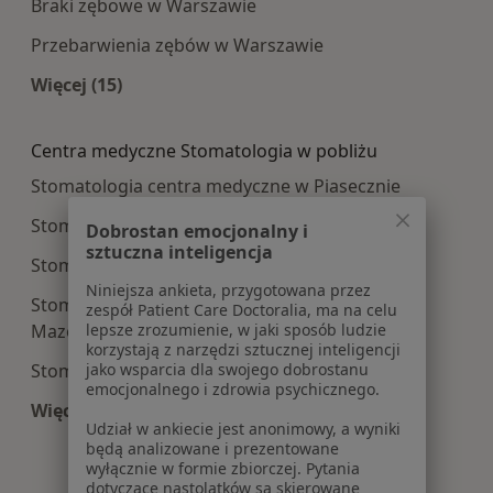
Braki zębowe w Warszawie
Przebarwienia zębów w Warszawie
Więcej (15)
Więcej w kategorii: Najczęście leczone choroby
Centra medyczne Stomatologia w pobliżu
Stomatologia centra medyczne w Piasecznie
Stomatologia centra medyczne w Legionowie
Dobrostan emocjonalny i
sztuczna inteligencja
Stomatologia centra medyczne w Pruszkowie
Niniejsza ankieta, przygotowana przez
Stomatologia centra medyczne w Mińsku
zespół Patient Care Doctoralia, ma na celu
lepsze zrozumienie, w jaki sposób ludzie
Mazowieckim
korzystają z narzędzi sztucznej inteligencji
jako wsparcia dla swojego dobrostanu
Stomatologia centra medyczne w Markach
emocjonalnego i zdrowia psychicznego.
Więcej (14)
Udział w ankiecie jest anonimowy, a wyniki
Więcej w kategorii: Centra medyczne Stomatolo
będą analizowane i prezentowane
wyłącznie w formie zbiorczej. Pytania
dotyczące nastolatków są skierowane