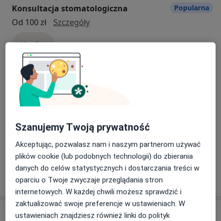
Konsultacja stomatologiczna
Popularna
Konsultacja stomatologiczna
Od 100 zł
Szczegóły
Umów
Leczenie próchnicy
Popularna
leczenie próchnicy
Od 320 zł
Szczegóły
Umów
Szanujemy Twoją prywatność
Akceptując, pozwalasz nam i naszym partnerom używać
+ 37 usług
plików cookie (lub podobnych technologii) do zbierania
danych do celów statystycznych i dostarczania treści w
oparciu o Twoje zwyczaje przeglądania stron
W jaki sposób ustalane są ceny?
internetowych. W każdej chwili możesz sprawdzić i
zaktualizować swoje preferencje w ustawieniach. W
Specjaliści
ustawieniach znajdziesz również linki do polityk