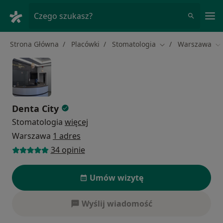
Me
Czego szukasz?
Strona Główna
Placówki
Stomatologia
Warszawa
Zmień miasto
Zm
Denta City
Stomatologia
więcej
Warszawa
1 adres
34 opinie
Umów wizytę
Wyślij wiadomość