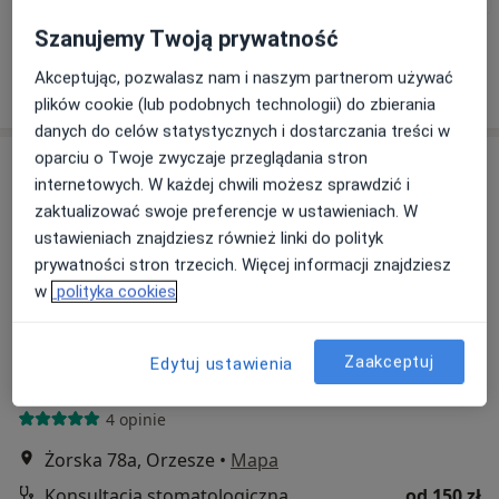
Brak dostępnych specjalistów z wolnymi terminami w tym centrum medycznym.
Szanujemy Twoją prywatność
Akceptując, pozwalasz nam i naszym partnerom używać
Pokaż profil
plików cookie (lub podobnych technologii) do zbierania
danych do celów statystycznych i dostarczania treści w
oparciu o Twoje zwyczaje przeglądania stron
internetowych. W każdej chwili możesz sprawdzić i
zaktualizować swoje preferencje w ustawieniach. W
ustawieniach znajdziesz również linki do polityk
prywatności stron trzecich. Więcej informacji znajdziesz
w
polityka cookies
KOPS Stomatologia
Zaakceptuj
Edytuj ustawienia
Stomatologia, Chirurgia stomatologiczna, Higienistyka
·
Więcej
stomatologiczna
4 opinie
Żorska 78a, Orzesze
•
Mapa
Konsultacja stomatologiczna
od 150 zł