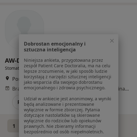
Dobrostan emocjonalny i
sztuczna inteligencja
AW-Dental
Niniejsza ankieta, przygotowana przez
zespół Patient Care Doctoralia, ma na celu
Stomatologia
lepsze zrozumienie, w jaki sposób ludzie
korzystają z narzędzi sztucznej inteligencji
Poniatowskiego 8, Pszczyna
•
Mapa
jako wsparcia dla swojego dobrostanu
emocjonalnego i zdrowia psychicznego.
Brak dostępnych specjalistów z wolnymi terminami w tym centrum medycznym.
Udział w ankiecie jest anonimowy, a wyniki
Pokaż profil
będą analizowane i prezentowane
wyłącznie w formie zbiorczej. Pytania
dotyczące nastolatków są skierowane
wyłącznie do rodziców lub opiekunów
1
2
prawnych. Nie zbieramy informacji
bezpośrednio od osób niepełnoletnich.