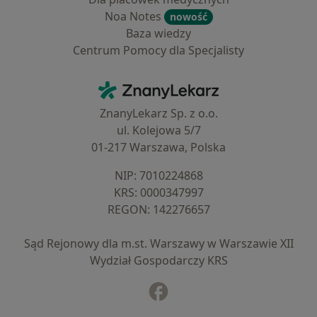
Noa Notes
nowość
Baza wiedzy
Centrum Pomocy dla Specjalisty
Kontakt
ZnanyLekarz - Strona główna
ZnanyLekarz Sp. z o.o.
ul. Kolejowa 5/7
01-217 Warszawa, Polska
NIP: ⁠7010224868
KRS: ⁠0000347997
REGON: ⁠142276657
Sąd Rejonowy dla m.st. Warszawy w Warszawie XII
Wydział Gospodarczy KRS
Facebook
otwiera się w nowej karcie