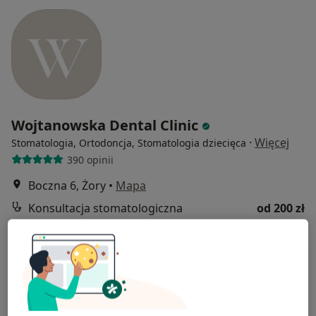
Wojtanowska Dental Clinic
·
Więcej
Stomatologia, Ortodoncja, Stomatologia dziecięca
390 opinii
Boczna 6, Żory
•
Mapa
Konsultacja stomatologiczna
od 200 zł
Pokaż więcej usług
lek. dent. Laura
lek. dent. Alexander
dr n. med. Maria
Piotrowska
Rzytki
Wojtanowska
stomatolog
stomatolog
stomatolog