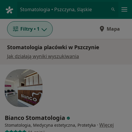
Me
Stomatologia • Pszczyna, śląskie
Filtry
• 1
Mapa
Stomatologia placówki w Pszczynie
Jak działają wyniki wyszukiwania
Bianco Stomatologia
·
Więcej
Stomatologia, Medycyna estetyczna, Protetyka