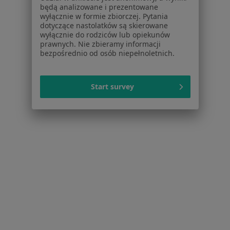
Próchnica w Bielsku-Białej
będą analizowane i prezentowane
wyłącznie w formie zbiorczej. Pytania
Braki zębowe w Bielsku-Białej
dotyczące nastolatków są skierowane
wyłącznie do rodziców lub opiekunów
Przebarwienia zębów w Bielsku-Białej
prawnych. Nie zbieramy informacji
bezpośrednio od osób niepełnoletnich.
Nadwrażliwość zębów w Bielsku-Białej
Choroby miazgi w Bielsku-Białej
Start survey
Więcej (15)
Więcej w kategorii: Schorzenia w Bielsku-Białe
Ból Zęba Specjaliści W Bielsku-Białej
Serwis