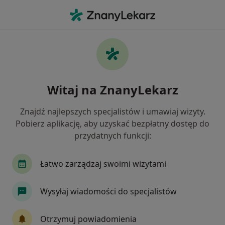
Me
Ból Zęba • Bielsko-Biała, śląskie
Filtry
• 1
Ubezpieczenie
Map
Ból zęba specjaliści w Bielsku-Białej
Witaj na ZnanyLekarz
Jak działają wyniki wyszukiwania
Znajdź najlepszych specjalistów i umawiaj wizyty.
Pobierz aplikację, aby uzyskać bezpłatny dostęp do
Jakiego specjalisty szukasz?
przydatnych funkcji:
Stomatolog
Protetyk stomatologiczny
Ch
Łatwo zarządzaj swoimi wizytami
Wysyłaj wiadomości do specjalistów
Otrzymuj powiadomienia