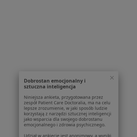
1
2
3
4
Powiązane wyszukiwania
W pobliżu Bielska-Białej
Ból zęba w Katowicach
Ból zęba w Tychach
Ból zęba w Rybniku
Dobrostan emocjonalny i
sztuczna inteligencja
Ból zęba w Jaworznie
Niniejsza ankieta, przygotowana przez
Ból zęba w Żorach
zespół Patient Care Doctoralia, ma na celu
lepsze zrozumienie, w jaki sposób ludzie
Więcej (14)
korzystają z narzędzi sztucznej inteligencji
Więcej w kategorii: W pobliżu Bielska-Białej
jako wsparcia dla swojego dobrostanu
emocjonalnego i zdrowia psychicznego.
Schorzenia w Bielsku-Białej
Udział w ankiecie jest anonimowy, a wyniki