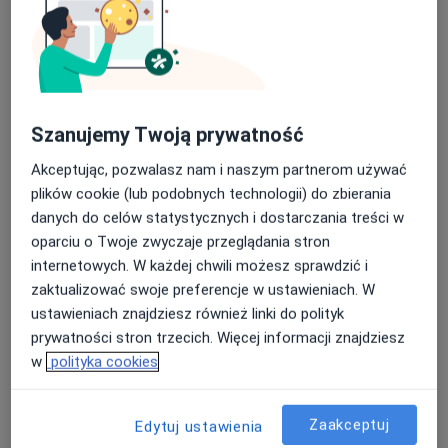
Szanujemy Twoją prywatność
Akceptując, pozwalasz nam i naszym partnerom używać
lek. dent. Tomasz Wrona
plików cookie (lub podobnych technologii) do zbierania
·
Więcej
Stomatolog
danych do celów statystycznych i dostarczania treści w
64 opinie
oparciu o Twoje zwyczaje przeglądania stron
ul. Bystrzańska 94, Bielsko-Biała
•
Mapa
internetowych. W każdej chwili możesz sprawdzić i
DentistiQ Centrum Stomatologiczne
zaktualizować swoje preferencje w ustawieniach. W
ustawieniach znajdziesz również linki do polityk
Badanie stomatologiczne
380 zł
prywatności stron trzecich. Więcej informacji znajdziesz
Specjalista nie oferuje umawiania online pod tym adresem.
w
polityka cookies
Poproś o wizytę
Zaakceptuj
Edytuj ustawienia