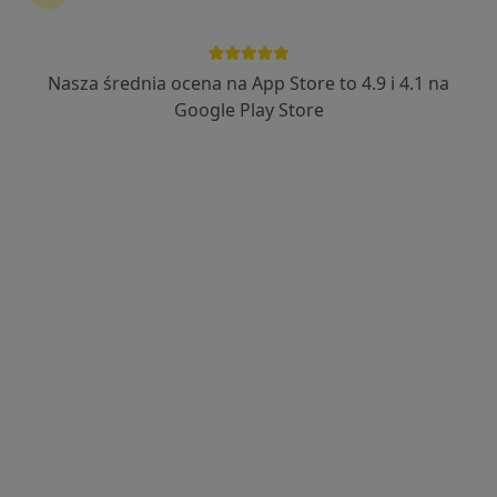
Nasza średnia ocena na App Store to 4.9 i 4.1 na
Bezpieczne płatności
Google Play Store
lek. dent. Szymon Krysta
·
Więcej
Stomatolog, Ortodonta, Chirurg
40 opinii
Adres 1
Adres 2
Pułkownika Karola Zagórskiego 3, Bielsko-Biała
•
Mapa
Prywatne Centrum Implantologii i Stomatologii Estetycznej VIP Dental Clinic
Konsultacja ortodontyczna
200 zł
Specjalista nie oferuje umawiania online pod tym adresem.
Poproś o wizytę