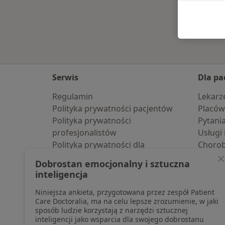
Serwis
Dla pa
Regulamin
Lekarz
Polityka prywatności pacjentów
Placów
Polityka prywatności
Pytani
profesjonalistów
Usługi 
Polityka prywatności dla
Choro
profesjonalistów, których dane
Pomoc
Dobrostan emocjonalny i sztuczna
pozyskaliśmy samodzielnie
Aplika
inteligencja
Polityka cookies
Blog d
Niniejsza ankieta, przygotowana przez zespół Patient
Jak działają wyniki wyszukiwania
Care Doctoralia, ma na celu lepsze zrozumienie, w jaki
Dostępność
sposób ludzie korzystają z narzędzi sztucznej
O nas
inteligencji jako wsparcia dla swojego dobrostanu