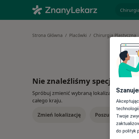
specjaliz
Strona Główna
Placówki
Chirurgia Plastyczna
Nie znaleźliśmy specjalistów
Szanuje
Spróbuj zmienić wybraną lokalizację lub wypró
całego kraju.
Akceptując
technologii
Zmień lokalizację
Poszukaj konsulta
Twoje zwyc
zaktualizo
do polityk 