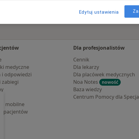
Za
Edytuj ustawienia
cjentów
Dla profesjonalistów
e
Cennik
ki medyczne
Dla lekarzy
a i odpowiedzi
Dla placówek medycznych
i zabiegi
Noa Notes
nowość
by
Baza wiedzy
Centrum Pomocy dla Specjal
cje mobilne
la pacjentów