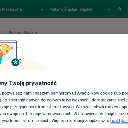
acja, badanie lub nazwisko
miasto lub dzielnica
Piekary Śląskie
Zmień miasto
 spełniających podane kryteria
my Twoją prywatność
buj konsultacje online ze specjalistami z
, pozwalasz nam i naszym partnerom używać plików cookie (lub p
) do zbierania danych do celów statystycznych i dostarczania treśc
cji online
zaje przeglądania stron internetowych. W każdej chwili możesz spr
wać swoje preferencje w ustawieniach. W ustawieniach znajdziesz ró
prywatności stron trzecich. Więcej informacji znajdziesz w
polityka