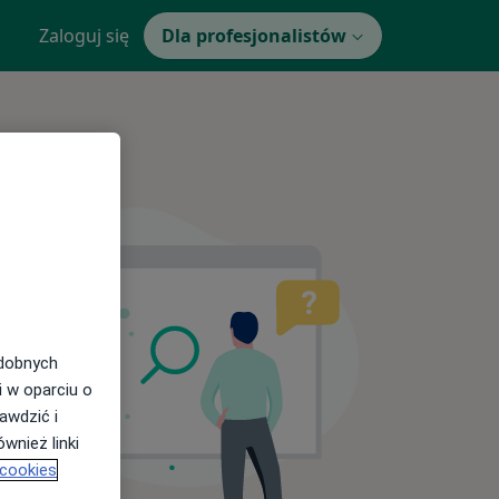
Zaloguj się
Dla profesjonalistów
odobnych
i w oparciu o
awdzić i
wnież linki
 cookies