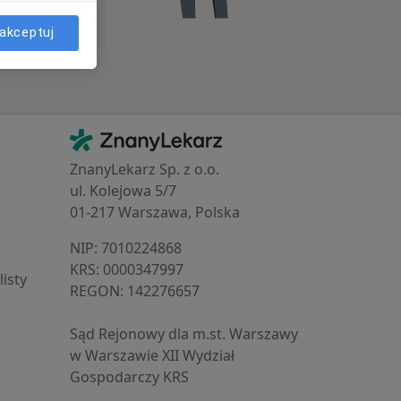
akceptuj
Kontakt
ZnanyLekarz - Strona główna
ZnanyLekarz Sp. z o.o.
ul. Kolejowa 5/7
01-217 Warszawa, Polska
NIP: ⁠7010224868
KRS: ⁠0000347997
isty
REGON: ⁠142276657
Sąd Rejonowy dla m.st. Warszawy
w Warszawie XII Wydział
Gospodarczy KRS