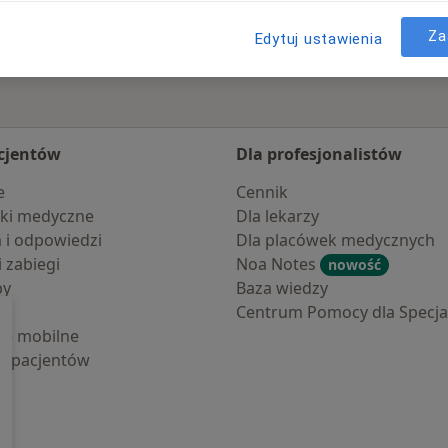
Za
Edytuj ustawienia
cjentów
Dla profesjonalistów
e
Cennik
ki medyczne
Dla lekarzy
a i odpowiedzi
Dla placówek medycznych
i zabiegi
Noa Notes
nowość
by
Baza wiedzy
Centrum Pomocy dla Specjal
cje mobilne
la pacjentów