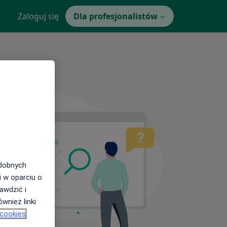
Zaloguj się
Dla profesjonalistów
odobnych
i w oparciu o
awdzić i
wnież linki
 cookies