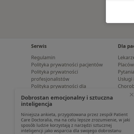
Serwis
Dla pa
Regulamin
Lekarz
Polityka prywatności pacjentów
Placów
Polityka prywatności
Pytani
profesjonalistów
Usługi 
Polityka prywatności dla
Choro
profesjonalistów, których dane
Pomoc
Dobrostan emocjonalny i sztuczna
pozyskaliśmy samodzielnie
Aplika
inteligencja
Polityka cookies
Blog d
Niniejsza ankieta, przygotowana przez zespół Patient
Jak działają wyniki wyszukiwania
Care Doctoralia, ma na celu lepsze zrozumienie, w jaki
Dostępność
sposób ludzie korzystają z narzędzi sztucznej
O nas
inteligencji jako wsparcia dla swojego dobrostanu