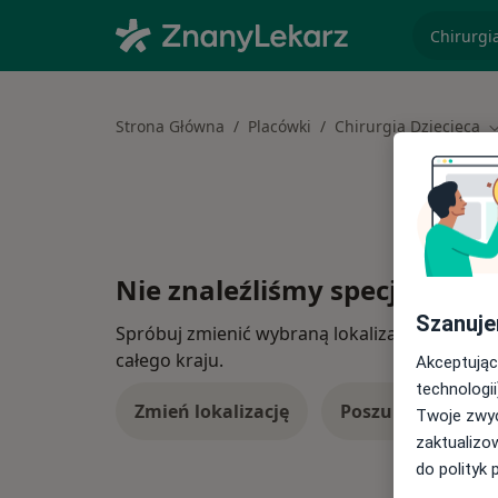
specjaliz
Strona Główna
Placówki
Chirurgia Dziecięca
Z
Nie znaleźliśmy specjalistów
Szanuje
Spróbuj zmienić wybraną lokalizację lub wypró
całego kraju.
Akceptując
technologii
Zmień lokalizację
Poszukaj konsulta
Twoje zwyc
zaktualizo
do polityk 