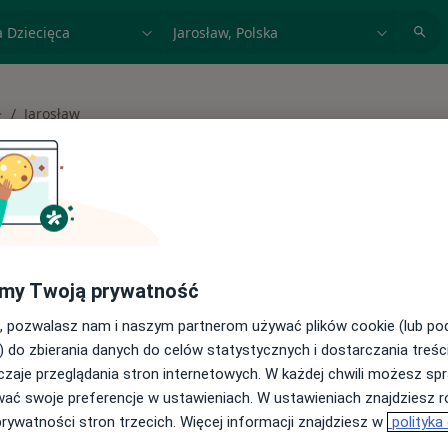
acja, badanie lub nazwisko
miasto lub dzielnica
Jarosław
mień miasto
 spełniających podane kryteria
my Twoją prywatność
buj konsultacje online ze specjalistami z
, pozwalasz nam i naszym partnerom używać plików cookie (lub p
) do zbierania danych do celów statystycznych i dostarczania treśc
cji online
zaje przeglądania stron internetowych. W każdej chwili możesz spr
wać swoje preferencje w ustawieniach. W ustawieniach znajdziesz ró
prywatności stron trzecich. Więcej informacji znajdziesz w
polityka