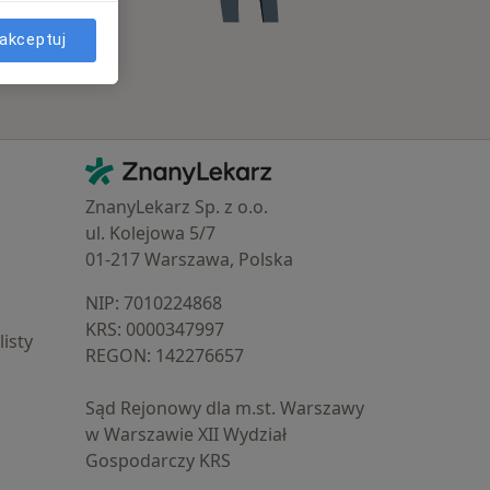
akceptuj
Kontakt
ZnanyLekarz - Strona główna
ZnanyLekarz Sp. z o.o.
ul. Kolejowa 5/7
01-217 Warszawa, Polska
NIP: ⁠7010224868
KRS: ⁠0000347997
isty
REGON: ⁠142276657
Sąd Rejonowy dla m.st. Warszawy
w Warszawie XII Wydział
Gospodarczy KRS