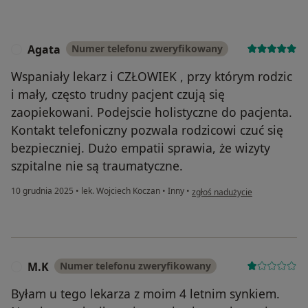
Agata
Numer telefonu zweryfikowany
A
Wspaniały lekarz i CZŁOWIEK , przy którym rodzic
i mały, często trudny pacjent czują się
zaopiekowani. Podejscie holistyczne do pacjenta.
Kontakt telefoniczny pozwala rodzicowi czuć się
bezpieczniej. Dużo empatii sprawia, że wizyty
szpitalne nie są traumatyczne.
w opinii użytkownika Agata
10 grudnia 2025
•
lek. Wojciech Koczan
•
Inny
•
zgłoś nadużycie
M.K
Numer telefonu zweryfikowany
M
Byłam u tego lekarza z moim 4 letnim synkiem.