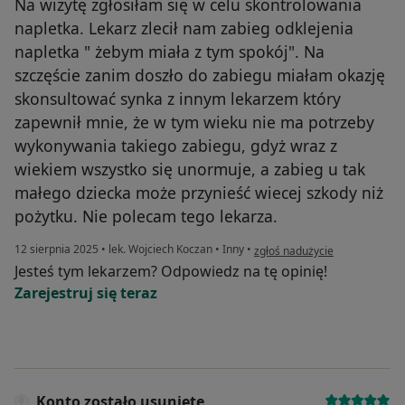
Na wizytę zgłosiłam się w celu skontrolowania
napletka. Lekarz zlecił nam zabieg odklejenia
napletka " żebym miała z tym spokój". Na
szczęście zanim doszło do zabiegu miałam okazję
skonsultować synka z innym lekarzem który
zapewnił mnie, że w tym wieku nie ma potrzeby
wykonywania takiego zabiegu, gdyż wraz z
wiekiem wszystko się unormuje, a zabieg u tak
małego dziecka może przynieść wiecej szkody niż
pożytku. Nie polecam tego lekarza.
w opinii użytkownika M.K
12 sierpnia 2025
•
lek. Wojciech Koczan
•
Inny
•
zgłoś nadużycie
Jesteś tym lekarzem? Odpowiedz na tę opinię!
Zarejestruj się teraz
Konto zostało usunięte