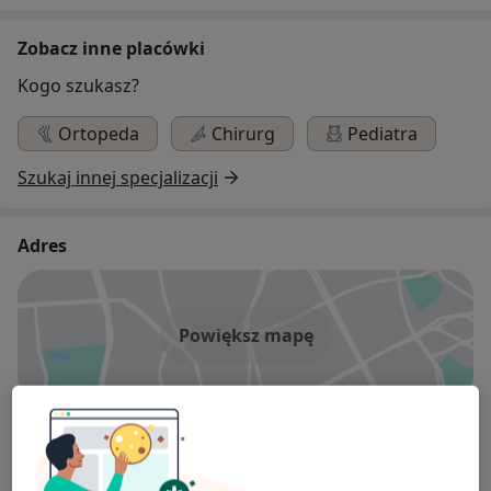
Zobacz inne placówki
Kogo szukasz?
Ortopeda
Chirurg
Pediatra
Szukaj innej specjalizacji
Adres
Powiększ mapę
Medjan Zespół Specjalistycznych Gabinetów Lekarsko-
Stomatologiczno-Diagnostycznych
Jana Pawła II 21, 37-500 Jarosław