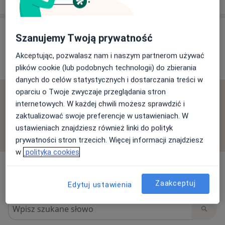
Opinie o specjalistach (4)
Szanujemy Twoją prywatność
Akceptując, pozwalasz nam i naszym partnerom używać
4 opinie
plików cookie (lub podobnych technologii) do zbierania
danych do celów statystycznych i dostarczania treści w
oparciu o Twoje zwyczaje przeglądania stron
Sprawdzamy wszystkie opinie. Moderujemy je
internetowych. W każdej chwili możesz sprawdzić i
zgodnie z naszymi zasadami, dowiedz się więcej o
zaktualizować swoje preferencje w ustawieniach. W
opiniach i sposobie obliczania gwiazdek na
ustawieniach znajdziesz również linki do polityk
Dowiedz się więcej o opiniach
Dowiedz się więcej
prywatności stron trzecich. Więcej informacji znajdziesz
w
polityka cookies
Zaakceptuj
Edytuj ustawienia
Szukaj w opiniach