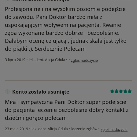
Profesjonalne i na wysokim poziomie podejście
do zawodu. Pani Doktor bardzo miła z
uspokajającym wpływem na pacjenta. Rwanie
zęba wykonane bardzo dobrze i bezboleśnie.
Dałabym ocenę celującą , jednak skala jest tylko
do piątki :). Serdecznie Polecam
w opinii użytkownika Konto zostało usu
3 lipca 2019
•
lek. dent. Alicja Gdula
•
•
zgłoś nadużycie
Konto zostało usunięte
Miła i sympatyczna Pani Doktor super podejście
do pacjenta leczenie bezbolesne dobry kontakt z
dziećmi gorąco polecam
w opinii użytkownika 
23 maja 2019
•
lek. dent. Alicja Gdula
•
leczenie zębów
•
zgłoś nadużycie