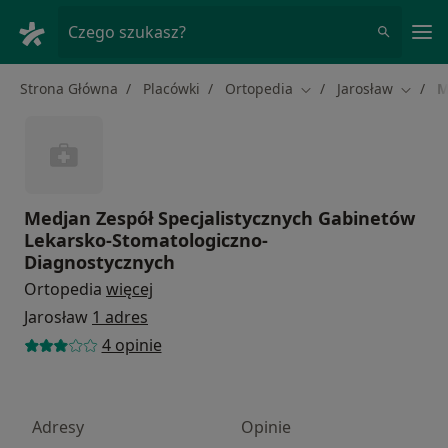
Me
Czego szukasz?
Strona Główna
Placówki
Ortopedia
Jarosław
M
Zmień miasto
Zmień 
Medjan Zespół Specjalistycznych Gabinetów
Lekarsko-Stomatologiczno-
Diagnostycznych
Ortopedia
więcej
Jarosław
1 adres
4 opinie
Adresy
Opinie