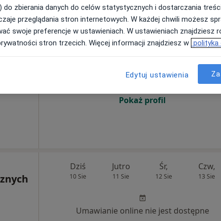
) do zbierania danych do celów statystycznych i dostarczania treśc
zaje przeglądania stron internetowych. W każdej chwili możesz spr
wać swoje preferencje w ustawieniach. W ustawieniach znajdziesz ró
rska
Dziś
Jutro
Śr,
Czw,
prywatności stron trzecich. Więcej informacji znajdziesz w
polityka
10 Sie
11 Sie
12 Sie
13 Sie
Pediatria
Za
Edytuj ustawienia
Umawianie online nie jest dostępne
Pokaż profil
Dziś
Jutro
Śr,
Czw,
cznych
10 Sie
11 Sie
12 Sie
13 Sie
Umawianie online nie jest dostępne