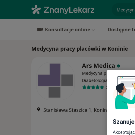
specjaliz
Konsultacje online
Dostępne t
Medycyna pracy placówki w Koninie
Ars Medica
Medycyna pracy, Chirurgi
·
Więcej
Diabetologia
25 opinii
Stanisława Staszica 1, Konin
•
Mapa
Szanuje
Akceptując