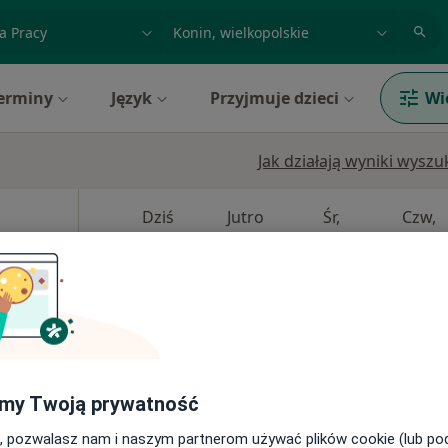
acja, badanie lub nazwisko
miasto lub dzielnica
erminy
Język
Przyjmuje dzieci
Wi
Jak działają wyniki wysz
Dziś
Jutro
Śr,
Czw,
10 Sie
11 Sie
12 Sie
13 Sie
a,
Umawianie online nie jest dostępne
Pokaż profil
my Twoją prywatność
, pozwalasz nam i naszym partnerom używać plików cookie (lub p