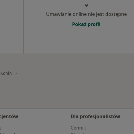
Umawianie online nie jest dostępne
Pokaż profil
Konin
ń miasto
Zmień miasto
cjentów
Dla profesjonalistów
e
Cennik