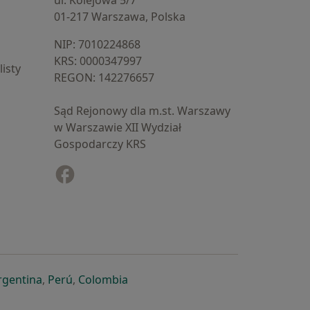
ul. Kolejowa 5/7
01-217 Warszawa, Polska
NIP: ⁠7010224868
KRS: ⁠0000347997
isty
REGON: ⁠142276657
Sąd Rejonowy dla m.st. Warszawy
w Warszawie XII Wydział
Gospodarczy KRS
Facebook
otwiera się w nowej karcie
cie
owej karcie
ię w nowej karcie
iera się w nowej karcie
otwiera się w nowej karcie
otwiera się w nowej karcie
otwiera się w nowej karcie
rgentina
,
Perú
,
Colombia