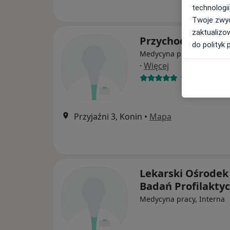
technologii
Twoje zwyc
zaktualizo
Przychodnia Leka
do polityk 
Medycyna pracy, Interna, 
·
Więcej
1 opinia
Przyjaźni 3, Konin
•
Mapa
Lekarski Ośrodek
Badań Profilakty
Medycyna pracy, Interna