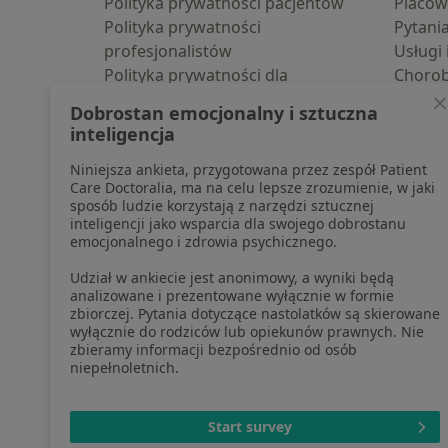
Polityka prywatności pacjentów
Placów
Polityka prywatności
Pytani
profesjonalistów
Usługi 
Polityka prywatności dla
Choro
profesjonalistów, których dane
Pomoc
Dobrostan emocjonalny i sztuczna
pozyskaliśmy samodzielnie
Aplika
inteligencja
Polityka cookies
Blog d
Niniejsza ankieta, przygotowana przez zespół Patient
Jak działają wyniki wyszukiwania
Care Doctoralia, ma na celu lepsze zrozumienie, w jaki
Dostępność
sposób ludzie korzystają z narzędzi sztucznej
O nas
inteligencji jako wsparcia dla swojego dobrostanu
emocjonalnego i zdrowia psychicznego.
Praca
Rekrutujemy!
Partnerzy
Udział w ankiecie jest anonimowy, a wyniki będą
Centrum prasowe
analizowane i prezentowane wyłącznie w formie
zbiorczej. Pytania dotyczące nastolatków są skierowane
Kontakt
wyłącznie do rodziców lub opiekunów prawnych. Nie
zbieramy informacji bezpośrednio od osób
niepełnoletnich.
otwiera się w now
otwiera s
o
Polska
,
Türkiye
,
España
,
Start survey