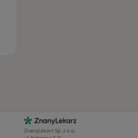
Kontakt
ZnanyLekarz - Strona główna
ZnanyLekarz Sp. z o.o.