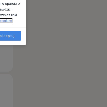
i w oparciu o
awdzić i
wnież linki
Pt,
Sob,
Ndz,
 cookies
14 Sie
15 Sie
16 Sie
akceptuj
Pt,
Sob,
Ndz,
14 Sie
15 Sie
16 Sie