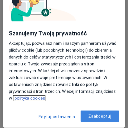
Psychiatra, Psychoterapeuta, Logopeda,
TMS
·
Więcej
Logopedia, Psychologia, Psychiatria
Nasza średnia ocena na App Store to 4.9 i 4.1 na
59 opinii
Google Play Store
Powstańców Styczniowych 2/98, Konin
•
Mapa
Szanujemy Twoją prywatność
Brak dostępnych specjalistów z wolnymi terminami w tym centrum medycznym.
Akceptując, pozwalasz nam i naszym partnerom używać
plików cookie (lub podobnych technologii) do zbierania
Pokaż profil
danych do celów statystycznych i dostarczania treści w
oparciu o Twoje zwyczaje przeglądania stron
internetowych. W każdej chwili możesz sprawdzić i
zaktualizować swoje preferencje w ustawieniach. W
ustawieniach znajdziesz również linki do polityk
prywatności stron trzecich. Więcej informacji znajdziesz
w
polityka cookies
Zaakceptuj
Edytuj ustawienia
Ars Medica
·
Więcej
Logopedia, Chirurgia, Diabetologia