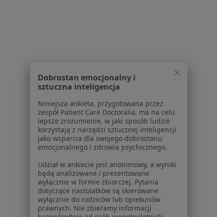
Dla profesjonalistów
Cennik
Dla lekarzy
Dla placówek medycznych
Noa Notes
nowość
Baza wiedzy
Dobrostan emocjonalny i
Centrum Pomocy dla Specjalisty
sztuczna inteligencja
Kontakt
Niniejsza ankieta, przygotowana przez
ZnanyLekarz - Strona główna
zespół Patient Care Doctoralia, ma na celu
lepsze zrozumienie, w jaki sposób ludzie
ZnanyLekarz Sp. z o.o.
korzystają z narzędzi sztucznej inteligencji
ul. Kolejowa 5/7
jako wsparcia dla swojego dobrostanu
emocjonalnego i zdrowia psychicznego.
01-217 Warszawa, Polska
Udział w ankiecie jest anonimowy, a wyniki
NIP: ⁠7010224868
będą analizowane i prezentowane
KRS: ⁠0000347997
wyłącznie w formie zbiorczej. Pytania
REGON: ⁠142276657
dotyczące nastolatków są skierowane
wyłącznie do rodziców lub opiekunów
prawnych. Nie zbieramy informacji
Sąd Rejonowy dla m.st. Warszawy w Warszawie XII
bezpośrednio od osób niepełnoletnich.