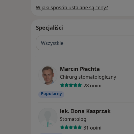
W jaki sposób ustalane są ceny?
Specjaliści
Wszystkie
Marcin Płachta
Chirurg stomatologiczny
28 opinii
Popularny
lek. Ilona Kasprzak
Stomatolog
31 opinii