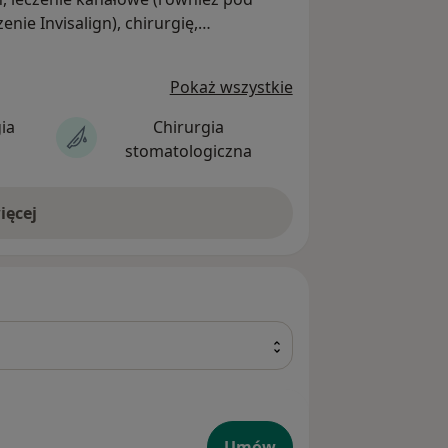
nie Invisalign), chirurgię,
leksową diagnostykę, w tym RTG i
Pokaż wszystkie
ia
Chirurgia
stomatologiczna
ięcej
Umów