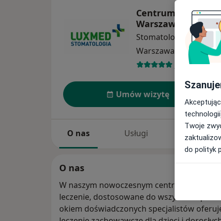
Centrum Medyczne
Warszawa - Górcz
Stomatologia
więcej
Warszawa
1 adres
112 opinii
Szanuje
Umów wizytę
Akceptując
technologii
Twoje zwyc
O nas
Usługi
Specjaliści
zaktualizo
do polityk 
O nas
W naszym nowoczesnym centrum stomato
leczenie, dostosowane do wszystkich potrz
okiem doświadczonych specjalistów oferuje
leczenie zachowawcze dla dzieci i dorosłyc