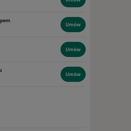
logiczna
opem
Umów
ogiczne pod mikroskopem
Umów
giczna
o
Umów
 stomatologicznego
tologiczna