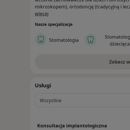
mikroskopem), ortodoncję (tradycyjną i lecze
O nas
implantologię i protetykę. Oferujemy komp
więcej
CBCT (tomografię komputerową).
Nasze specjalizacje
Stomatolog
Stomatologia
dziecięca
Zobacz w
Usługi
Wszystkie
Konsultacja implantologiczna