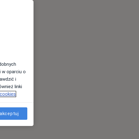
odobnych
i w oparciu o
awdzić i
wnież linki
 cookies
akceptuj