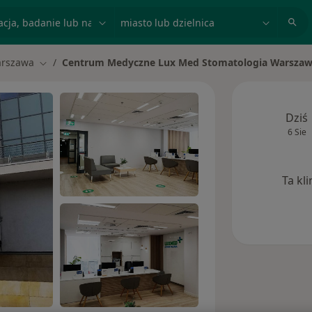
acja, badanie lub nazwisko
miasto lub dzielnica
rszawa
Centrum Medyczne Lux Med Stomatologia Warszawa
miasto
Zmień miasto
Dziś
6 Sie
Ta kl