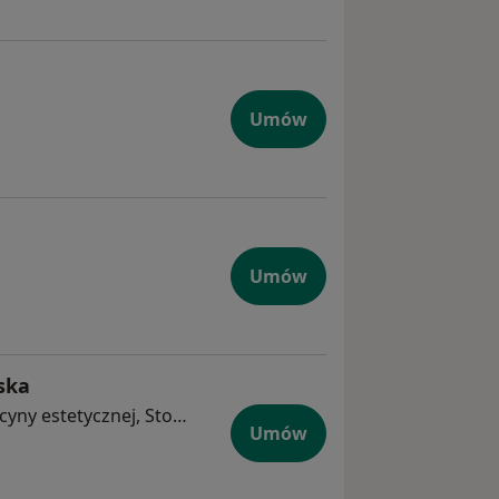
Umów
Umów
ska
Lekarz wykonujący zabiegi medycyny estetycznej, Stomatolog
Umów