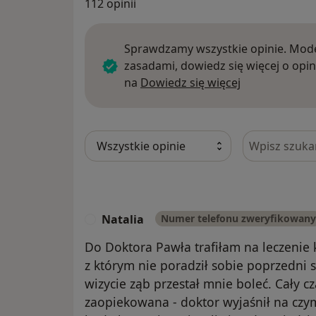
112 opinii
Sprawdzamy wszystkie opinie. Mode
zasadami, dowiedz się więcej o opin
Dowiedz się w
na
Dowiedz się więcej
Szukaj w opi
Natalia
Numer telefonu zweryfikowany
N
Do Doktora Pawła trafiłam na leczeni
z którym nie poradził sobie poprzedni 
wizycie ząb przestał mnie boleć. Cały c
zaopiekowana - doktor wyjaśnił na czym