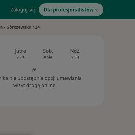
Zaloguj się
Dla profesjonalistów
 - Górczewska 124
Jutro
Sob,
Ndz,
Pon,
Wt,
7 Sie
8 Sie
9 Sie
10 Sie
11 Si
inika nie udostępnia opcji umawiania
wizyt drogą online