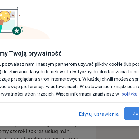
 LUX MED Stomatologia
ewska 124
my Twoją prywatność
Wyślij wiadomość
, pozwalasz nam i naszym partnerom używać plików cookie (lub p
) do zbierania danych do celów statystycznych i dostarczania treśc
zaje przeglądania stron internetowych. W każdej chwili możesz spr
Adresy
Opinie
wać swoje preferencje w ustawieniach. W ustawieniach znajdziesz ró
prywatności stron trzecich. Więcej informacji znajdziesz w
polityka
Za
Edytuj ustawienia
logicznym oferujemy kompleksowe
eb Pacjentów. W 10 gabinetach, pod
my szeroki zakres usług m.in.
h, leczenie kanałowe (również pod