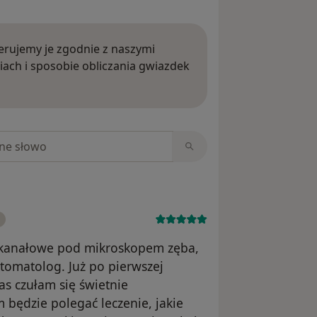
rujemy je zgodnie z naszymi
iach i sposobie obliczania gwiazdek
ięcej o opiniach
niach
e kanałowe pod mikroskopem zęba,
stomatolog. Już po pierwszej
zas czułam się świetnie
 będzie polegać leczenie, jakie