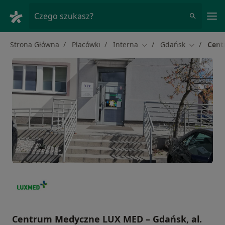
Me
Czego szukasz?
Strona Główna
Placówki
Interna
Gdańsk
Cent
Zmień miasto
Zmień mia
Centrum Medyczne LUX MED – Gdańsk, al.