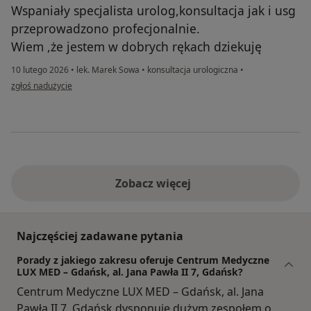
Wspaniały specjalista urolog,konsultacja jak i usg
przeprowadzono profecjonalnie.
Wiem ,że jestem w dobrych rękach dziekuję
10 lutego 2026
•
lek. Marek Sowa
•
konsultacja urologiczna
•
w opinii użytkownika Mirosław Kowalczyk
zgłoś nadużycie
Zobacz więcej
Najczęściej zadawane pytania
Porady z jakiego zakresu oferuje Centrum Medyczne
LUX MED – Gdańsk, al. Jana Pawła II 7, Gdańsk?
Centrum Medyczne LUX MED – Gdańsk, al. Jana
Pawła II 7, Gdańsk dysponuje dużym zespołem o