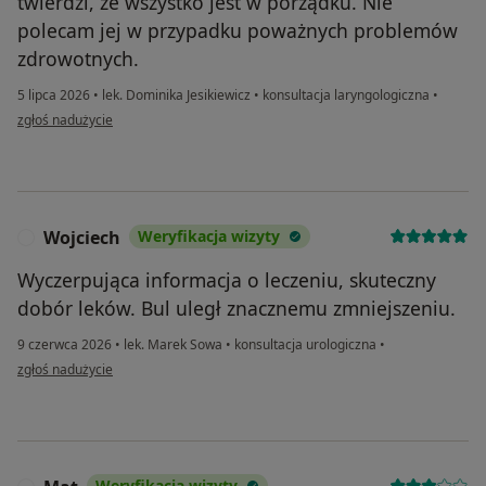
twierdzi, że wszystko jest w porządku. Nie
polecam jej w przypadku poważnych problemów
zdrowotnych.
5 lipca 2026
•
lek. Dominika Jesikiewicz
•
konsultacja laryngologiczna
•
w opinii użytkownika Luxmed patient
zgłoś nadużycie
Wojciech
Weryfikacja wizyty
W
Wyczerpująca informacja o leczeniu, skuteczny
dobór leków. Bul uległ znacznemu zmniejszeniu.
9 czerwca 2026
•
lek. Marek Sowa
•
konsultacja urologiczna
•
w opinii użytkownika Wojciech
zgłoś nadużycie
Weryfikacja wizyty