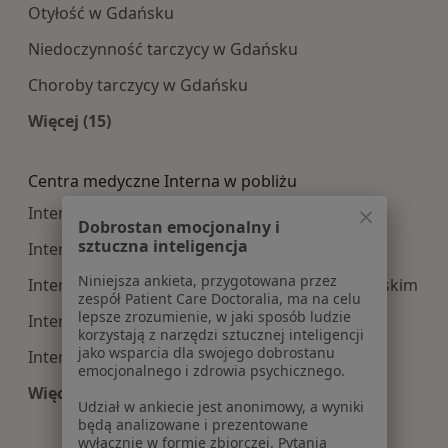
Otyłość w Gdańsku
Niedoczynność tarczycy w Gdańsku
Choroby tarczycy w Gdańsku
Więcej (15)
Więcej w kategorii: Najczęście leczone choroby
Centra medyczne Interna w pobliżu
Interna centra medyczne w Gdyni
Dobrostan emocjonalny i
sztuczna inteligencja
Interna centra medyczne w Sopocie
Niniejsza ankieta, przygotowana przez
Interna centra medyczne w Starogardzie Gdańskim
zespół Patient Care Doctoralia, ma na celu
lepsze zrozumienie, w jaki sposób ludzie
Interna centra medyczne w Tczewie
korzystają z narzędzi sztucznej inteligencji
jako wsparcia dla swojego dobrostanu
Interna centra medyczne w Wejherowie
emocjonalnego i zdrowia psychicznego.
Więcej (13)
Udział w ankiecie jest anonimowy, a wyniki
Więcej w kategorii: Centra medyczne Interna w
będą analizowane i prezentowane
wyłącznie w formie zbiorczej. Pytania