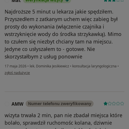
Mat
M
Najdroższe 5 minut u lekarza jakie spędziłem.
Przyszedłem z zatkanym uchem więc zabieg był
prosty do wykonania (włączenie czajnika i
wstrzyknięcie wody do środka strzykawką). Mimo
to czułem się niezbyt chciany tam na miejscu.
Jedyne co usłyszałem to - gotowe. Nie
skorzystałbym z usług ponownie
17 maja 2026
•
lek. Dominika Jesikiewicz
•
konsultacja laryngologiczna
•
w opinii użytkownika Mat
zgłoś nadużycie
AMW
Numer telefonu zweryfikowany
A
wizyta trwała 2 min, pan nie zbadał miejsca które
bolało, sprawdził ruchomośc kolana, dziwnie