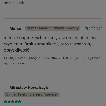
w opinii użytkownika Cezary
zgłoś nadużycie
Marcin
Numer telefonu zweryfikowany
M
Jeden z najgorszych lekarzy z jakimi miałem do
czynienia. Brak komunikacji, zero tłumaczeń,
opryskliwość
14 lutego 2026
•
lek. Krzysztof Kasperowicz
•
konsultacja proktologiczna
•
w opinii użytkownika Marcin
zgłoś nadużycie
Mirosław Kowalczyk
M
Numer telefonu zweryfikowany