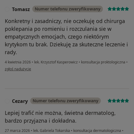
Tomasz
Numer telefonu zweryfikowany
T
Konkretny i zasadniczy, nie oczekuję od chirurga
poklepania po romieniu i rozczulania sie w
empatycznych emocjach, czego niektórym
krytykom tu brak. Dziekuję za skuteczne leczenie i
rady.
4 kwietnia 2026
•
lek. Krzysztof Kasperowicz
•
konsultacja proktologiczna
•
w opinii użytkownika Tomasz
zgłoś nadużycie
Cezary
Numer telefonu zweryfikowany
C
Lepiej trafić nie można, świetna dermatolog,
bardzo przyjazna i dokładna.
27 marca 2026
•
lek. Gabriela Tokarska
•
konsultacja dermatologiczna
•