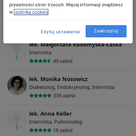
Specjaliści
prywatności stron trzecich. Więcej informacji znajdziesz
w
polityka cookies
Internista
Zaakceptuj
Edytuj ustawienia
lek. Małgorzata Radomyska-Łaska
Internista
49 opinii
lek. Monika Nosowicz
Diabetolog, Endokrynolog, Internista
339 opinii
lek. Anna Keller
Internista, Pulmonolog
16 opinii