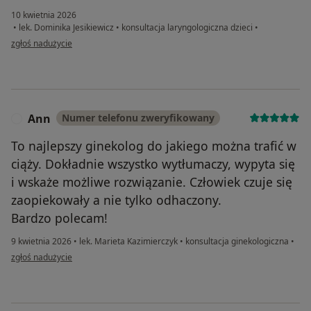
10 kwietnia 2026
•
lek. Dominika Jesikiewicz
•
konsultacja laryngologiczna dzieci
•
w opinii użytkownika Artsemi
zgłoś nadużycie
Ann
Numer telefonu zweryfikowany
A
To najlepszy ginekolog do jakiego można trafić w
ciąży. Dokładnie wszystko wytłumaczy, wypyta się
i wskaże możliwe rozwiązanie. Człowiek czuje się
zaopiekowały a nie tylko odhaczony.
Bardzo polecam!
9 kwietnia 2026
•
lek. Marieta Kazimierczyk
•
konsultacja ginekologiczna
•
w opinii użytkownika Ann
zgłoś nadużycie