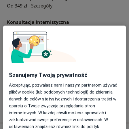
Konsultacja endokrynologiczna
Od 349 zł
Szczegóły
Konsultacja internistyczna
konsultacja internistyczna
Od 135 zł
Szczegóły
Konsultacja telefoniczna - Internista
Konsultacja telefoniczna - Internist
Od 109 zł
Szczegóły
Konsultacja pulmonologiczna
Szanujemy Twoją prywatność
Konsultacja pulmonologiczna
Od 329 zł
Szczegóły
Akceptując, pozwalasz nam i naszym partnerom używać
plików cookie (lub podobnych technologii) do zbierania
+ 2 usługi
danych do celów statystycznych i dostarczania treści w
oparciu o Twoje zwyczaje przeglądania stron
internetowych. W każdej chwili możesz sprawdzić i
W jaki sposób ustalane są ceny?
zaktualizować swoje preferencje w ustawieniach. W
ustawieniach znajdziesz również linki do polityk