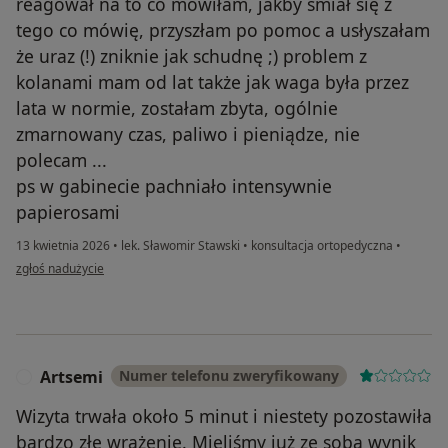
reagował na to co mówiłam, jakby śmiał się z
tego co mówię, przyszłam po pomoc a usłyszałam
że uraz (!) zniknie jak schudnę ;) problem z
kolanami mam od lat także jak waga była przez
lata w normie, zostałam zbyta, ogólnie
zmarnowany czas, paliwo i pieniądze, nie
polecam ...
ps w gabinecie pachniało intensywnie
papierosami
13 kwietnia 2026
•
lek. Sławomir Stawski
•
konsultacja ortopedyczna
•
w opinii użytkownika AMW
zgłoś nadużycie
Artsemi
Numer telefonu zweryfikowany
A
Wizyta trwała około 5 minut i niestety pozostawiła
bardzo złe wrażenie. Mieliśmy już ze sobą wynik