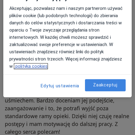
tym jest osobą bardzo miłą, pomocną i
pozytywną
Akceptując, pozwalasz nam i naszym partnerom używać
plików cookie (lub podobnych technologii) do zbierania
7 października 2025
•
mgr Małgorzata Wrzosek
•
Terapia manualna
•
danych do celów statystycznych i dostarczania treści w
w opinii użytkownika Agata W
zgłoś nadużycie
oparciu o Twoje zwyczaje przeglądania stron
internetowych. W każdej chwili możesz sprawdzić i
zaktualizować swoje preferencje w ustawieniach. W
ustawieniach znajdziesz również linki do polityk
Maciek B.
Numer telefonu zweryfikowany
M
prywatności stron trzecich. Więcej informacji znajdziesz
w
polityka cookies
Ania to przede wszystkim świetna fizjoterapeutka.
Ale przy okazji też skuteczna psychoterapeutka,
Zaakceptuj
Edytuj ustawienia
bo (w gratisie ;)) zaraża dobrą energią i
uśmiechem. Bardzo doceniam jej podejście,
zaangażowanie i to, że potrafi wyjść poza
standardowe ramy opieki. Dzięki niej czuję realne
postępy i mam motywację do dalszej pracy. Z
całego serca polecam!