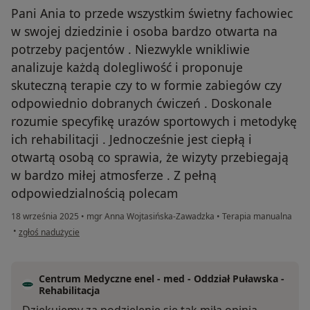
Pani Ania to przede wszystkim świetny fachowiec
w swojej dziedzinie i osoba bardzo otwarta na
potrzeby pacjentów . Niezwykle wnikliwie
analizuje każdą dolegliwość i proponuje
skuteczną terapie czy to w formie zabiegów czy
odpowiednio dobranych ćwiczeń . Doskonale
rozumie specyfikę urazów sportowych i metodykę
ich rehabilitacji . Jednocześnie jest ciepłą i
otwartą osobą co sprawia, że wizyty przebiegają
w bardzo miłej atmosferze . Z pełną
odpowiedzialnością polecam
18 września 2025
•
mgr Anna Wojtasińska-Zawadzka
•
Terapia manualna
w opinii użytkownika Olgierd
•
zgłoś nadużycie
Centrum Medyczne enel - med - Oddział Puławska -
Rehabilitacja
Dziękujemy za podzielenie się tak miłą opinią.