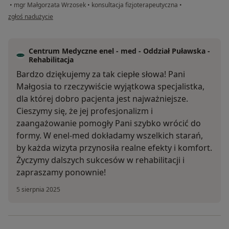
•
mgr Małgorzata Wrzosek
•
konsultacja fizjoterapeutyczna
•
w opinii użytkownika Artur
zgłoś nadużycie
Centrum Medyczne enel - med - Oddział Puławska -
Rehabilitacja
Bardzo dziękujemy za tak ciepłe słowa! Pani
Małgosia to rzeczywiście wyjątkowa specjalistka,
dla której dobro pacjenta jest najważniejsze.
Cieszymy się, że jej profesjonalizm i
zaangażowanie pomogły Pani szybko wrócić do
formy. W enel-med dokładamy wszelkich starań,
by każda wizyta przynosiła realne efekty i komfort.
Życzymy dalszych sukcesów w rehabilitacji i
zapraszamy ponownie!
5 sierpnia 2025