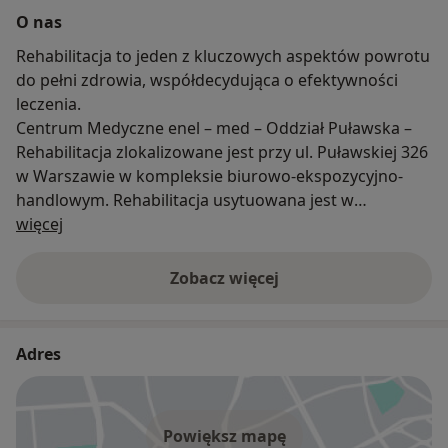
O nas
Rehabilitacja to jeden z kluczowych aspektów powrotu
do pełni zdrowia, współdecydująca o efektywności
leczenia.
Centrum Medyczne enel – med – Oddział Puławska –
Rehabilitacja zlokalizowane jest przy ul. Puławskiej 326
w Warszawie w kompleksie biurowo-ekspozycyjno-
handlowym. Rehabilitacja usytuowana jest w
O nas
wydzielonej strefie na drugim piętrze. Znajdują się tam
więcej
4 gabinety (3 do fizykoterapii, 1 do masażu) sala
ćwiczeń (do kinezyterapii) oraz 2 szatnie (damską i
Zobacz więcej
męską) wraz z kabiną prysznicową.
W enel – med prowadzimy rehabilitację w
schorzeniach narządu ruchu, zarówno o charakterze
Adres
przewlekłym i przeciążeniowym, jak i w stanach
pooperacyjnych i pourazowych. Specjalizujemy się w
terapii po operacjach kręgosłupa, stawów:
Powiększ mapę
kolanowego, biodrowego, skokowego i barkowego