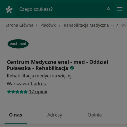
Me
Czego szukasz?
Strona Główna
Placówki
Rehabilitacja Medyczna
Wa
Zmień m
Centrum Medyczne enel - med - Oddział
Puławska - Rehabilitacja
Rehabilitacja medyczna
więcej
Warszawa
1 adres
17 opinii
O nas
Adresy
Opinie