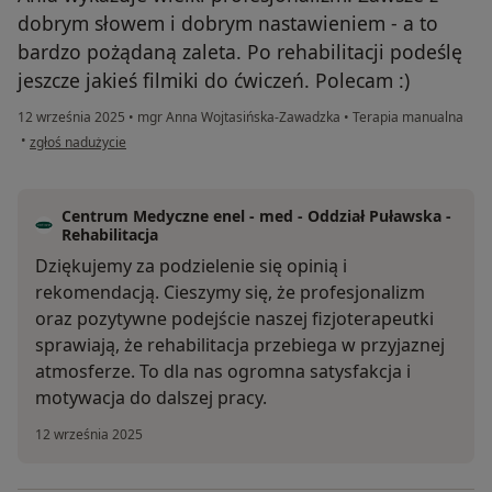
dobrym słowem i dobrym nastawieniem - a to
bardzo pożądaną zaleta. Po rehabilitacji podeślę
jeszcze jakieś filmiki do ćwiczeń. Polecam :)
12 września 2025
•
mgr Anna Wojtasińska-Zawadzka
•
Terapia manualna
w opinii użytkownika Robert
•
zgłoś nadużycie
Centrum Medyczne enel - med - Oddział Puławska -
Rehabilitacja
Dziękujemy za podzielenie się opinią i
rekomendacją. Cieszymy się, że profesjonalizm
oraz pozytywne podejście naszej fizjoterapeutki
sprawiają, że rehabilitacja przebiega w przyjaznej
atmosferze. To dla nas ogromna satysfakcja i
motywacja do dalszej pracy.
12 września 2025