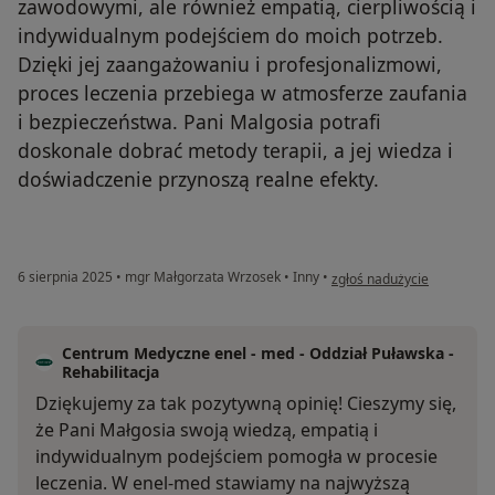
zawodowymi, ale również empatią, cierpliwością i
indywidualnym podejściem do moich potrzeb.
Dzięki jej zaangażowaniu i profesjonalizmowi,
proces leczenia przebiega w atmosferze zaufania
i bezpieczeństwa. Pani Malgosia potrafi
doskonale dobrać metody terapii, a jej wiedza i
doświadczenie przynoszą realne efekty.
w opinii użytkownika Agata
6 sierpnia 2025
•
mgr Małgorzata Wrzosek
•
Inny
•
zgłoś nadużycie
Centrum Medyczne enel - med - Oddział Puławska -
Rehabilitacja
Dziękujemy za tak pozytywną opinię! Cieszymy się,
że Pani Małgosia swoją wiedzą, empatią i
indywidualnym podejściem pomogła w procesie
leczenia. W enel-med stawiamy na najwyższą