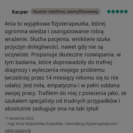
Kacper
Numer telefonu zweryfikowany
K
Ania to wyjątkowa fizjoterapeutka, której
ogromna wiedza i zaangażowanie robią
wrażenie. Słucha pacjenta, wnikliwie szuka
przyczyn dolegliwości, nawet gdy nie są
oczywiste. Proponuje skuteczne rozwiązania, w
tym badania, które doprowadziły do trafnej
diagnozy i wyleczenia mojego problemu
(wcześniej przez 14 miesięcy nikomu się to nie
udało). Jest miła, empatyczna i w pełni oddana
swojej pracy. Trafiłem do niej z polecenia jako, że
szukałem specjalisty od trudnych przypadków i
absolutnie zasługuje ona na taki tytuł!
11 września 2025
•
mgr Anna Wojtasińska-Zawadzka
•
konsultacja fizjoterapeutyczna
•
w opinii użytkownika Kacper
zgłoś nadużycie