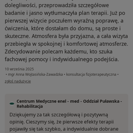
dolegliwości, przeprowadziła szczegółowe
badanie i jasno wytłumaczyła plan terapii. Już po
pierwszej wizycie poczułem wyraźną poprawę, a
ćwiczenia, które dostałam do domu, są proste i
skuteczne. Atmosfera była przyjazna, a cała wizyta
przebiegła w spokojnej i komfortowej atmosferze.
Zdecydowanie polecam każdemu, kto szuka
fachowej pomocy i indywidualnego podejścia.
10 września 2025
•
mgr Anna Wojtasińska-Zawadzka
•
konsultacja fizjoterapeutyczna
•
w opinii użytkownika Władysław
zgłoś nadużycie
Centrum Medyczne enel - med - Oddział Puławska -
Rehabilitacja
Dziękujemy za tak szczegółową i pozytywną
opinię. Cieszymy się, że pierwsze efekty terapii
pojawiły się tak szybko, a indywidualnie dobrane