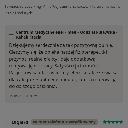
19 września 2025
•
mgr Anna Wojtasińska-Zawadzka
•
Terapia manualna
w opinii użytkownika Maciek B.
•
zgłoś nadużycie
Centrum Medyczne enel - med - Oddział Puławska -
Rehabilitacja
Dziękujemy serdecznie za tak pozytywną opinię.
Cieszymy się, że opieka naszej fizjoterapeutki
przynosi realne efekty i daje dodatkową
motywację do pracy. Satysfakcja i komfort
Pacjentów są dla nas priorytetem, a takie słowa są
dla całego zespołu enel-med ogromną motywacją
do dalszego działania.
19 września 2025
Olgierd
Numer telefonu zweryfikowany
O