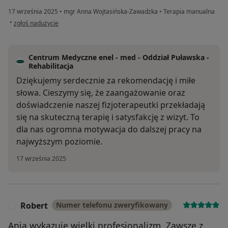
17 września 2025
•
mgr Anna Wojtasińska-Zawadzka
•
Terapia manualna
w opinii użytkownika Piotr
•
zgłoś nadużycie
Centrum Medyczne enel - med - Oddział Puławska -
Rehabilitacja
Dziękujemy serdecznie za rekomendację i miłe
słowa. Cieszymy się, że zaangażowanie oraz
doświadczenie naszej fizjoterapeutki przekładają
się na skuteczną terapię i satysfakcję z wizyt. To
dla nas ogromna motywacja do dalszej pracy na
najwyższym poziomie.
17 września 2025
Robert
Numer telefonu zweryfikowany
R
Ania wykazuje wielki profesjonalizm. Zawsze z