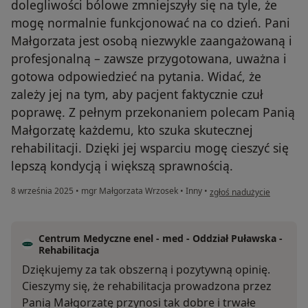
dolegliwości bólowe zmniejszyły się na tyle, że
mogę normalnie funkcjonować na co dzień. Pani
Małgorzata jest osobą niezwykle zaangażowaną i
profesjonalną – zawsze przygotowana, uważna i
gotowa odpowiedzieć na pytania. Widać, że
zależy jej na tym, aby pacjent faktycznie czuł
poprawę. Z pełnym przekonaniem polecam Panią
Małgorzatę każdemu, kto szuka skutecznej
rehabilitacji. Dzięki jej wsparciu mogę cieszyć się
lepszą kondycją i większą sprawnością.
w opinii użytkownika Krzy
8 września 2025
•
mgr Małgorzata Wrzosek
•
Inny
•
zgłoś nadużycie
Centrum Medyczne enel - med - Oddział Puławska -
Rehabilitacja
Dziękujemy za tak obszerną i pozytywną opinię.
Cieszymy się, że rehabilitacja prowadzona przez
Panią Małgorzatę przynosi tak dobre i trwałe