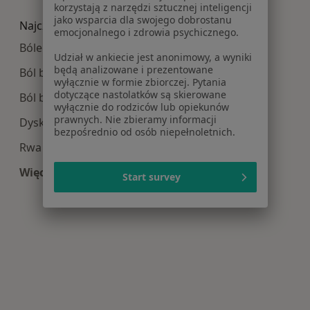
Więcej w kategorii: Najpopularniesze centra m
korzystają z narzędzi sztucznej inteligencji
jako wsparcia dla swojego dobrostanu
Najczęście leczone choroby
emocjonalnego i zdrowia psychicznego.
Bóle kręgosłupa w Warszawie
Udział w ankiecie jest anonimowy, a wyniki
będą analizowane i prezentowane
Ból barku w Warszawie
wyłącznie w formie zbiorczej. Pytania
dotyczące nastolatków są skierowane
Ból biodra w Warszawie
wyłącznie do rodziców lub opiekunów
prawnych. Nie zbieramy informacji
Dyskopatia w Warszawie
bezpośrednio od osób niepełnoletnich.
Rwa kulszowa w Warszawie
Więcej (15)
Start survey
Więcej w kategorii: Najczęście leczone choroby