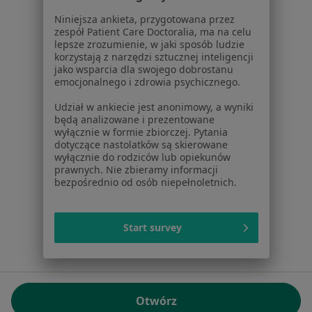
01-217 Warszawa, Polska
Niniejsza ankieta, przygotowana przez
zespół Patient Care Doctoralia, ma na celu
NIP: ⁠7010224868
lepsze zrozumienie, w jaki sposób ludzie
KRS: ⁠0000347997
korzystają z narzędzi sztucznej inteligencji
REGON: ⁠142276657
jako wsparcia dla swojego dobrostanu
emocjonalnego i zdrowia psychicznego.
Sąd Rejonowy dla m.st. Warszawy w Warszawie XII
Udział w ankiecie jest anonimowy, a wyniki
Wydział Gospodarczy KRS
będą analizowane i prezentowane
wyłącznie w formie zbiorczej. Pytania
Facebook
otwiera się w nowej karcie
dotyczące nastolatków są skierowane
wyłącznie do rodziców lub opiekunów
prawnych. Nie zbieramy informacji
bezpośrednio od osób niepełnoletnich.
otwiera się w nowej karcie
otwiera się w nowej karcie
otwiera się w nowej karcie
otwiera się w nowej karci
otwiera się
otwi
Polska
,
Türkiye
,
España
,
Italia
,
Deutschland
,
Česko
,
otwiera się w nowej karcie
otwiera się w nowej karcie
otwiera się w nowej karcie
otwiera się w nowej kar
otwiera się 
otwier
Portugal
,
México
,
Chile
,
Brasil
,
Argentina
,
Perú
,
Start survey
otwiera się w nowej karc
Colombia
Płatności kartą
ROZPORZĄDZENIE (UE) 2022/2065 (DSA) art. 24:
Otwórz