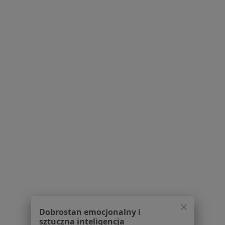
Pytania i odpowiedzi
Usługi i zabiegi
Choroby
Pomoc
Aplikacje mobilne
Blog dla pacjentów
Dla profesjonalistów
Cennik
Dla lekarzy
Dla placówek medycznych
Noa Notes
nowość
Baza wiedzy
Centrum Pomocy dla Specjalisty
Kontakt
ZnanyLekarz - Strona główna
ZnanyLekarz Sp. z o.o.
Dobrostan emocjonalny i
ul. Kolejowa 5/7
sztuczna inteligencja