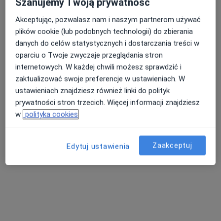
Szanujemy Twoją prywatność
Akceptując, pozwalasz nam i naszym partnerom używać
plików cookie (lub podobnych technologii) do zbierania
Nasza średnia ocena na App Store to 4.9 i 4.1 na
danych do celów statystycznych i dostarczania treści w
Nie znaleźliśmy specjalistów spełniających
Google Play Store
oparciu o Twoje zwyczaje przeglądania stron
podane kryteria
internetowych. W każdej chwili możesz sprawdzić i
zaktualizować swoje preferencje w ustawieniach. W
Spróbuj zmienić wybraną lokalizację lub wypróbuj
ustawieniach znajdziesz również linki do polityk
konsultacje online ze specjalistami z całego kraju.
prywatności stron trzecich. Więcej informacji znajdziesz
w
polityka cookies
Zmień lokalizację
Zaakceptuj
Poszukaj konsultacji online
Edytuj ustawienia