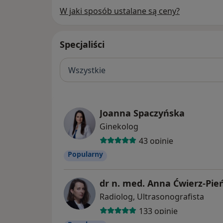
W jaki sposób ustalane są ceny?
Specjaliści
Wszystkie
Joanna Spaczyńska
Ginekolog
43 opinie
Popularny
dr n. med. Anna Ćwierz-Pi
Radiolog, Ultrasonografista
133 opinie