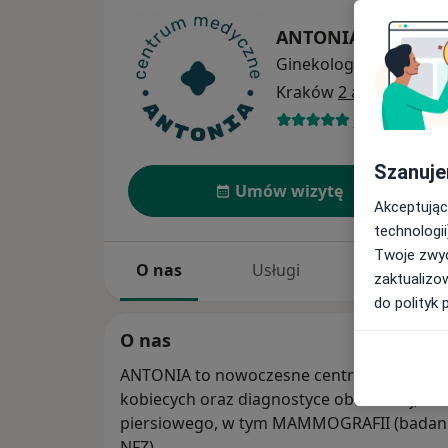
ANTONIA centrum
Ginekologia
więcej
Kraków
2 adresy
562 opinie
Szanuje
Umów wizytę
Akceptując
technologii
Twoje zwyc
O nas
Usługi
Specjaliści
zaktualizo
do polityk 
O nas
ANTONIA to nowoczesne centrum medyczne 
kobiecych oraz diagnostyce obrazowej, w 
piersiowego, w tym MAMMOGRAFII (badan
NFZ).