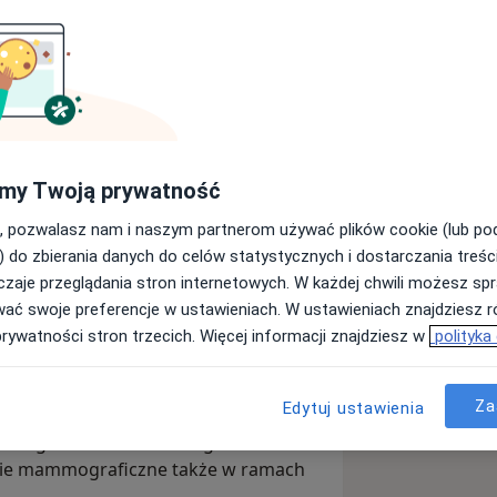
 medyczne
my Twoją prywatność
Wyślij wiadomość
, pozwalasz nam i naszym partnerom używać plików cookie (lub p
) do zbierania danych do celów statystycznych i dostarczania treśc
zaje przeglądania stron internetowych. W każdej chwili możesz spr
Adresy
Opinie
wać swoje preferencje w ustawieniach. W ustawieniach znajdziesz ró
prywatności stron trzecich. Więcej informacji znajdziesz w
polityka
Za
Edytuj ustawienia
specjalizujące się w chorobach
szczególności badaniach gruczołu
ie mammograficzne także w ramach