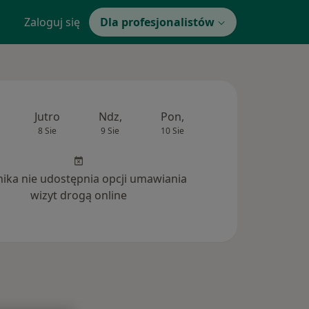
Zaloguj się
Dla profesjonalistów
Jutro
Ndz,
Pon,
Wt,
Śr,
8 Sie
9 Sie
10 Sie
11 Sie
12 Si
inika nie udostępnia opcji umawiania
wizyt drogą online