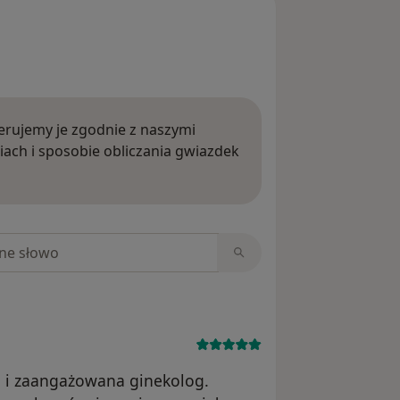
rujemy je zgodnie z naszymi
iach i sposobie obliczania gwiazdek
ięcej o opiniach
niach
 i zaangażowana ginekolog.