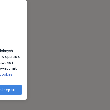
odobnych
i w oparciu o
awdzić i
wnież linki
 cookies
akceptuj