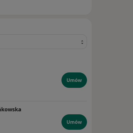
Umów
eńkowska
Umów