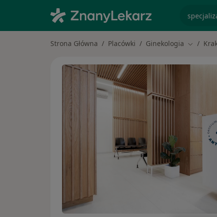
specjaliz
Strona Główna
Placówki
Ginekologia
Kra
Zmień mi