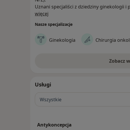
Uznani specjaliści z dziedziny ginekologii i
O nas
chirurgii onkologicznej oraz radiologii prz
więcej
diagnostycznego niosą pomoc kobietom, k
Nasze specjalizacje
najwyższych kwalifikacji specjalistyczny
leczenia zachowawczego.
Ginekologia
Chirurgia onko
Zobacz w
Usługi
Wszystkie
Antykoncepcja