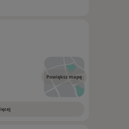
Powiększ mapę
ięcej