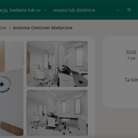
acja, badanie lub nazwisko
miasto lub dzielnica
ków
Antonia Centrum Medyczne
asto
Dziś
7 Sie
Ta kl