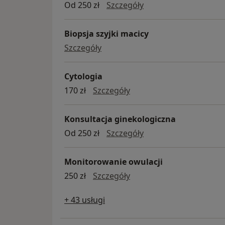
Antykoncepcja
Od 250 zł
Szczegóły
Biopsja szyjki macicy
biopsja szyjki macicy
Szczegóły
Cytologia
cytologia
170 zł
Szczegóły
Konsultacja ginekologiczna
konsultacja ginekolo
Od 250 zł
Szczegóły
Monitorowanie owulacji
monitorowanie owulacji
250 zł
Szczegóły
+ 43 usługi