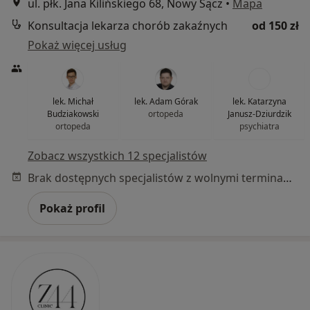
ul. płk. Jana Kilińskiego 68, Nowy Sącz
•
Mapa
Konsultacja lekarza chorób zakaźnych
od 150 zł
Pokaż więcej usług
lek. Michał
lek. Adam Górak
lek. Katarzyna
Budziakowski
ortopeda
Janusz-Dziurdzik
ortopeda
psychiatra
Zobacz wszystkich 12 specjalistów
Brak dostępnych specjalistów z wolnymi terminami w tym centrum medycznym.
Pokaż profil