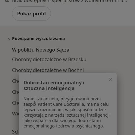
Brak dostępnych specjalistów z wolnymi terminami w tym centrum medycznym.
Pokaż profil
Powiązane wyszukiwania
W pobliżu Nowego Sącza
Choroby dietozależne w Brzesku
Choroby dietozależne w Bochni
Choroby dietozależne w Limanowej
Dobrostan emocjonalny i
sztuczna inteligencja
Choroby dietozależne w Gorlicach
Niniejsza ankieta, przygotowana przez
Choroby dietozależne w Mszanie Dolnej
zespół Patient Care Doctoralia, ma na celu
lepsze zrozumienie, w jaki sposób ludzie
Więcej (7)
korzystają z narzędzi sztucznej inteligencji
Więcej w kategorii: W pobliżu Nowego Sącza
jako wsparcia dla swojego dobrostanu
emocjonalnego i zdrowia psychicznego.
Schorzenia w Nowym Sączu