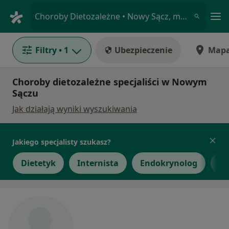
Me
Choroby Dietozależne • Nowy Sącz, małopolskie
Filtry
• 1
Ubezpieczenie
Map
Choroby dietozależne specjaliści w Nowym
Sączu
Jak działają wyniki wyszukiwania
Jakiego specjalisty szukasz?
Dietetyk
Internista
Endokrynolog
Ch