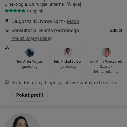
·
Więcej
Ginekologia, Chirurgia, Interna
61 opinii
Długosza 45, Nowy Sącz
•
Mapa
Konsultacja lekarza rodzinnego
200 zł
Pokaż więcej usług
lek. Artur Wójcik
lek. Michał Ścibor
lek. Anna Wieczorek-
ginekolog
ginekolog
Szostak
lekarz rodzinny
Brak dostępnych specjalistów z wolnymi terminami w tym centrum medycznym.
Pokaż profil