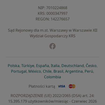
NIP: ⁠7010224868
KRS: ⁠0000347997
REGON: ⁠142276657
Sąd Rejonowy dla m.st. Warszawy w Warszawie XII
Wydział Gospodarczy KRS
Facebook
otwiera się w nowej karcie
otwiera się w nowej karcie
otwiera się w nowej karcie
otwiera się w nowej karcie
otwiera się w nowej karci
otwiera się
otwi
Polska
,
Türkiye
,
España
,
Italia
,
Deutschland
,
Česko
,
otwiera się w nowej karcie
otwiera się w nowej karcie
otwiera się w nowej karcie
otwiera się w nowej kar
otwiera się 
otwier
Portugal
,
México
,
Chile
,
Brasil
,
Argentina
,
Perú
,
otwiera się w nowej karc
Colombia
Płatności kartą
ROZPORZĄDZENIE (UE) 2022/2065 (DSA) art. 24:
15.395.179 użytkowników/miesiąc - Czerwiec 2026