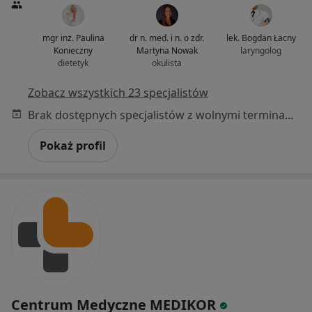
mgr inż. Paulina
dr n. med. i n. o zdr.
lek. Bogdan Łacny
Konieczny
Martyna Nowak
laryngolog
dietetyk
okulista
Zobacz wszystkich 23 specjalistów
Brak dostępnych specjalistów z wolnymi terminami w tym centrum medycznym.
Pokaż profil
Centrum Medyczne MEDIKOR