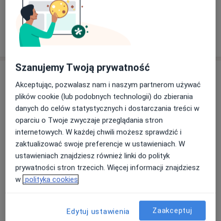
Specjalista nie oferuje umawiania online pod tym adresem.
Poproś o wizytę
Szanujemy Twoją prywatność
Akceptując, pozwalasz nam i naszym partnerom używać
plików cookie (lub podobnych technologii) do zbierania
danych do celów statystycznych i dostarczania treści w
oparciu o Twoje zwyczaje przeglądania stron
internetowych. W każdej chwili możesz sprawdzić i
zaktualizować swoje preferencje w ustawieniach. W
mgr inż. Paulina Konieczny
ustawieniach znajdziesz również linki do polityk
·
Więcej
Dietetyk
prywatności stron trzecich. Więcej informacji znajdziesz
156 opinii
w
polityka cookies
Adres 1
Adres 2
Adres 3
Zaakceptuj
Edytuj ustawienia