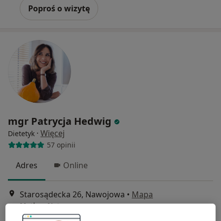
Poproś o wizytę
mgr Patrycja Hedwig
·
Więcej
Dietetyk
57 opinii
Adres
Online
Starosądecka 26, Nawojowa
•
Mapa
Matka__Natura
Konsultacja dietetyczna
180 zł