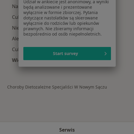
Udział w ankiecie jest anonimowy, a wyniki
Nadciśnienie tętnicze w Nowym Sączu
będą analizowane i prezentowane
wyłącznie w formie zbiorczej. Pytania
Cukrzyca w Nowym Sączu
dotyczące nastolatków są skierowane
wyłącznie do rodziców lub opiekunów
Niewydolność serca w Nowym Sączu
prawnych. Nie zbieramy informacji
bezpośrednio od osób niepełnoletnich.
Alergie skórne w Nowym Sączu
Cukrzyca ciążowa w Nowym Sączu
Start survey
Więcej (15)
Więcej w kategorii: Schorzenia w Nowym Sąc
Choroby Dietozależne Specjaliści W Nowym Sączu
Serwis