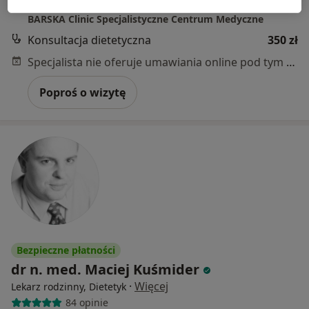
Aleje Piłsudskiego 104b, Nowy Sącz
•
Mapa
BARSKA Clinic Specjalistyczne Centrum Medyczne
Konsultacja dietetyczna
350 zł
Specjalista nie oferuje umawiania online pod tym adresem.
Poproś o wizytę
Bezpieczne płatności
dr n. med. Maciej Kuśmider
·
Więcej
Lekarz rodzinny, Dietetyk
84 opinie