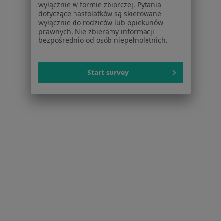
Polityka cookies
wyłącznie w formie zbiorczej. Pytania
Jak działają wyniki wyszukiwania
dotyczące nastolatków są skierowane
wyłącznie do rodziców lub opiekunów
Dostępność
prawnych. Nie zbieramy informacji
O nas
bezpośrednio od osób niepełnoletnich.
Praca
Rekrutujemy!
Partnerzy
Centrum prasowe
Start survey
Kontakt
Dla pacjentów
Lekarze
Placówki medyczne
Pytania i odpowiedzi
Usługi i zabiegi
Choroby
Pomoc
Aplikacje mobilne
Blog dla pacjentów