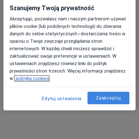
Szanujemy Twoją prywatność
Akceptując, pozwalasz nam i naszym partnerom używać
plików cookie (lub podobnych technologii) do zbierania
BARSKA Clinic Specjalistyczne Centrum
danych do celów statystycznych i dostarczania treści w
Medyczne
oparciu o Twoje zwyczaje przeglądania stron
·
Więcej
Andrologia, Ginekologia, Perinatologia
internetowych. W każdej chwili możesz sprawdzić i
5029 opinii
zaktualizować swoje preferencje w ustawieniach. W
Adres 1
Adres 2
ustawieniach znajdziesz również linki do polityk
prywatności stron trzecich. Więcej informacji znajdziesz
w
polityka cookies
Aleje Piłsudskiego 104b, Nowy Sącz
•
Mapa
Konsultacja dietetyczna
150 zł
Zaakceptuj
Edytuj ustawienia
Pokaż więcej usług
lek. Wojciech Nowak
lek. Emilia Pawlak
dr n. med. Agnieszka
ginekolog
ginekolog
Dubiel
endokrynolog