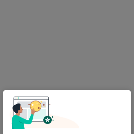
lek. dent. Isabel Korczyński
·
Więcej
Stomatolog
9 opinii
ul. 29 Listopada 33, Nowy Sącz
•
Mapa
"Galeria Uśmiechu" Centrum Stomatologii Estetycznej, stomatolog Nowy Sącz
Konsultacja stomatologiczna
od 200 zł
Specjalista nie oferuje umawiania online pod tym adresem.
Poproś o wizytę