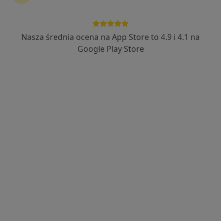
Nasza średnia ocena na App Store to 4.9 i 4.1 na
lek. dent. Zuzanna Opalińska
Google Play Store
·
Więcej
Stomatolog
15 opinii
ul. 29 Listopada 33, Nowy Sącz
•
Mapa
"Galeria Uśmiechu" Centrum Stomatologii Estetycznej, stomatolog Nowy Sącz
Konsultacja stomatologiczna
od 200 zł
Specjalista nie oferuje umawiania online pod tym adresem.
Poproś o wizytę