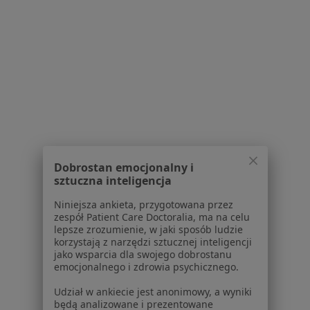
Braki zębowe w Nowym Sączu
Więcej (15)
Więcej w kategorii: Schorzenia w Nowym Sąc
Choroby Migdałków Specjaliści W Nowym Sączu
Dobrostan emocjonalny i
sztuczna inteligencja
Serwis
Niniejsza ankieta, przygotowana przez
zespół Patient Care Doctoralia, ma na celu
Regulamin
lepsze zrozumienie, w jaki sposób ludzie
korzystają z narzędzi sztucznej inteligencji
Polityka prywatności pacjentów
jako wsparcia dla swojego dobrostanu
Polityka prywatności profesjonalistów
emocjonalnego i zdrowia psychicznego.
Polityka prywatności dla profesjonalistów, których
Udział w ankiecie jest anonimowy, a wyniki
dane pozyskaliśmy samodzielnie
będą analizowane i prezentowane