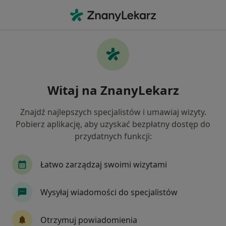
Me
Choroby Migdałków • Nowy Sącz, małopolskie
Filtry
• 1
Mapa
Choroby migdałków specjaliści w Nowym
Witaj na ZnanyLekarz
Sączu
Jak działają wyniki wyszukiwania
Znajdź najlepszych specjalistów i umawiaj wizyty.
Pobierz aplikację, aby uzyskać bezpłatny dostęp do
przydatnych funkcji:
Jakiego specjalisty szukasz?
Laryngolog
Pediatra
Chirurg
Interni
Łatwo zarządzaj swoimi wizytami
Wysyłaj wiadomości do specjalistów
Otrzymuj powiadomienia