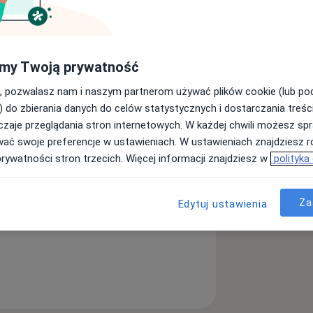
my Twoją prywatność
Dermatolog
, pozwalasz nam i naszym partnerom używać plików cookie (lub p
Szukaj innej specjalizacji
) do zbierania danych do celów statystycznych i dostarczania treśc
zaje przeglądania stron internetowych. W każdej chwili możesz spr
wać swoje preferencje w ustawieniach. W ustawieniach znajdziesz ró
prywatności stron trzecich. Więcej informacji znajdziesz w
polityka
Za
Edytuj ustawienia