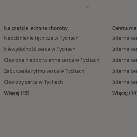
Najczęście leczone choroby
Centra me
Nadciśnienie tętnicze w Tychach
Interna c
Niewydolność serca w Tychach
Interna ce
Choroba niedokrwienna serca w Tychach
Interna ce
Zaburzenia rytmu serca w Tychach
Interna c
Choroby serca w Tychach
Interna c
Więcej (15)
Więcej (14
Więcej w kategorii: Najczęście leczone choroby
Więc
e centra medyczne