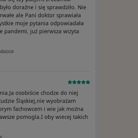
było doraźne i się sprawdziło. Nie
rwałe ale Pani doktor sprawiała
ystkie moje pytania odpowiadała
e pandemi, już pierwsza wizyta
 użytkownika M. K.
adużycie
ia.Ja osobiście chodze do niej
 Rudzie Śląskiej,nie wyobrażam
brym fachowcem i wie jak można
awsze pomogla.I oby wiecej takich
ownika Konto zostało usunięte
ie