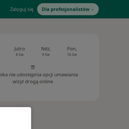
Zaloguj się
Dla profesjonalistów
Jutro
Ndz,
Pon,
Wt,
Śr,
8 Sie
9 Sie
10 Sie
11 Sie
12 Si
inika nie udostępnia opcji umawiania
wizyt drogą online