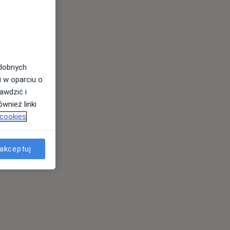
odobnych
i w oparciu o
awdzić i
wnież linki
 cookies
akceptuj