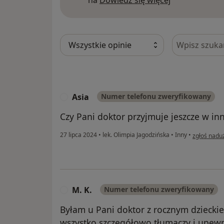
na
Dowiedz się więcej
Szukaj w opi
Asia
Numer telefonu zweryfikowany
A
Czy Pani doktor przyjmuje jeszcze w in
w opinii uż
27 lipca 2024
•
lek. Olimpia Jagodzińska
•
Inny
•
zgłoś nadu
M. K.
Numer telefonu zweryfikowany
M
Byłam u Pani doktor z rocznym dzieckie
wszystko szczegółowo tłumaczy i upewni