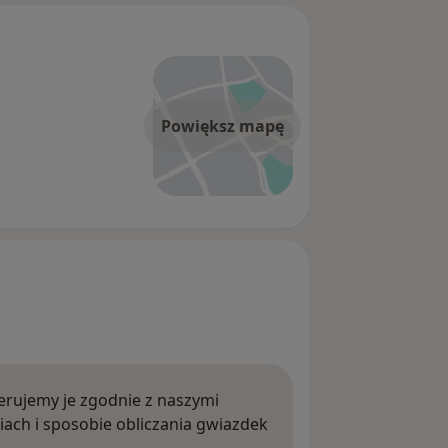
Powiększ mapę
rujemy je zgodnie z naszymi
iach i sposobie obliczania gwiazdek
ięcej o opiniach