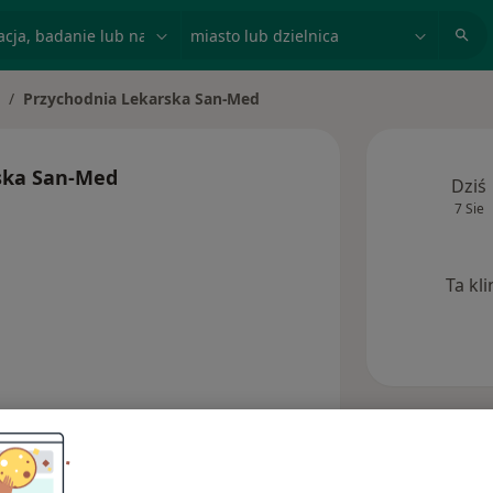
acja, badanie lub nazwisko
miasto lub dzielnica
Przychodnia Lekarska San-Med
mień miasto
ska San-Med
Dziś
7 Sie
Ta kl
Opinie