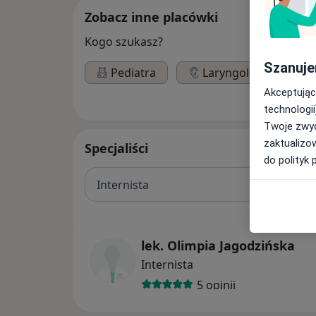
Zobacz inne placówki
Kogo szukasz?
Szanuje
Pediatra
Laryngolog
Akceptując
technologii
Twoje zwyc
zaktualizo
Specjaliści
do polityk 
Internista
lek. Olimpia Jagodzińska
Internista
5 opinii