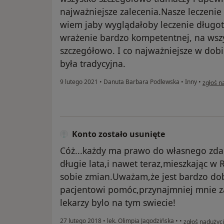
najważniejsze zalecenia.Nasze leczenie 
wiem jaby wyglądałoby leczenie długot
wrażenie bardzo kompetentnej, na wsz
szczegółowo. I co najważniejsze w dobi
była tradycyjna.
w opinii
9 lutego 2021
•
Danuta Barbara Podlewska
•
Inny
•
zgłoś n
Konto zostało usunięte
Cóż...każdy ma prawo do własnego zdan
długie lata,i nawet teraz,mieszkając w
sobie zmian.Uważam,że jest bardzo do
pacjentowi pomóc,przynajmniej mnie z
lekarzy bylo na tym swiecie!
w opinii użytk
27 lutego 2018
•
lek. Olimpia Jagodzińska
•
•
zgłoś nadużyc