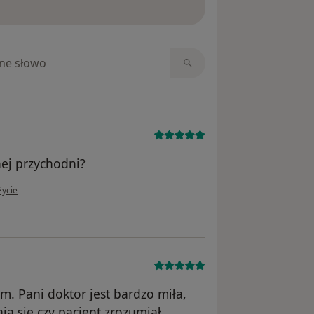
niach
nej przychodni?
ytkownika Asia
życie
m. Pani doktor jest bardzo miła,
a się czy pacjent zrozumiał