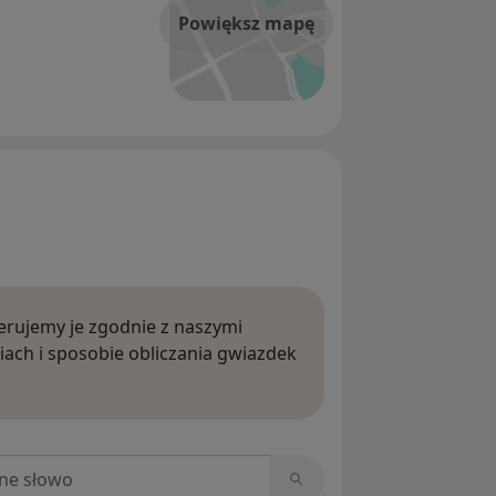
Powiększ mapę
rujemy je zgodnie z naszymi
iach i sposobie obliczania gwiazdek
ięcej o opiniach
niach