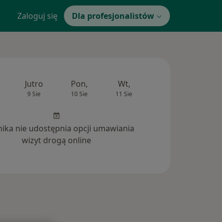
Zaloguj się
Dla profesjonalistów
Jutro
Pon,
Wt,
Śr,
Czw
9 Sie
10 Sie
11 Sie
12 Sie
13 Si
inika nie udostępnia opcji umawiania
wizyt drogą online