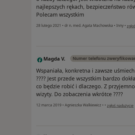
najlepszych rękach, bezpieczeństwo ró
Polecam wszystkim
w op
28 lutego 2021
•
dr n. med. Agata Machowska
•
Inny
•
zgło
Magda V.
Numer telefonu zweryfikowa
M
Wspaniała, konkretna i zawsze uśmiech
???? Jest przede wszystkim bardzo dokł
co będzie robić i dlaczego. Z przyjemn
wizyty. Do zobaczenia wkrótce ????
w opinii użytkow
12 marca 2019
•
Agnieszka Walkiewicz
•
•
zgłoś nadużycie