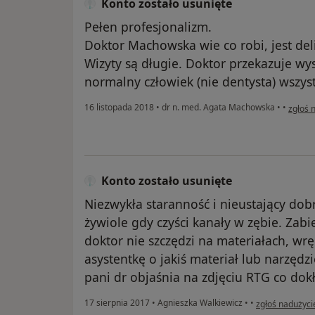
Konto zostało usunięte
Pełen profesjonalizm.
Doktor Machowska wie co robi, jest del
Wizyty są długie. Doktor przekazuje wys
normalny człowiek (nie dentysta) wszys
w opin
16 listopada 2018
•
dr n. med. Agata Machowska
•
•
zgłoś 
Konto zostało usunięte
Niezwykła staranność i nieustający dob
żywiole gdy czyści kanały w zębie. Zab
doktor nie szczędzi na materiałach, wrę
asystentkę o jakiś materiał lub narzęd
pani dr objaśnia na zdjęciu RTG co dok
w opinii użytko
17 sierpnia 2017
•
Agnieszka Walkiewicz
•
•
zgłoś nadużyci