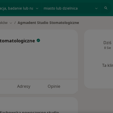
acja, badanie lub nazwisko
miasto lub dzielnica
aków
Agmadent Studio Stomatologiczne
miasto
Zmień miasto
Stomatologiczne
Dziś
8 Sie
Ta kl
Adresy
Opinie
 Machowską nowoczesne studio