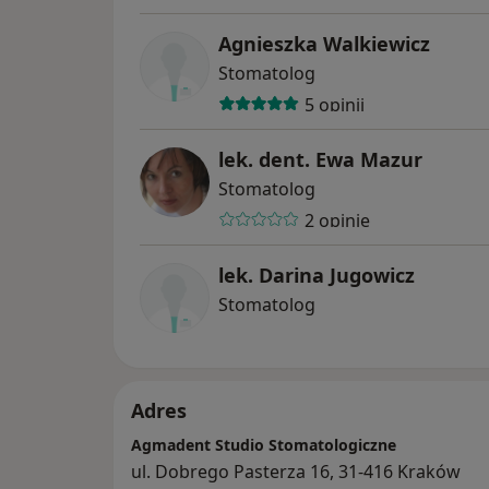
Agnieszka Walkiewicz
protetyki,
Stomatolog
chirurgii szczękowej,
5 opinii
implantologii,
lek. dent. Ewa Mazur
Stomatolog
ortodoncji.
2 opinie
Przeprowadzamy zabiegi z wykorzystaniem
lek. Darina Jugowicz
współczesna endodoncja i chirurgia. Lekar
Stomatolog
podnoszą swoje kwalifikacje na kursach i sz
Adres
Agmadent Studio Stomatologiczne
ul. Dobrego Pasterza 16, 31-416 Kraków