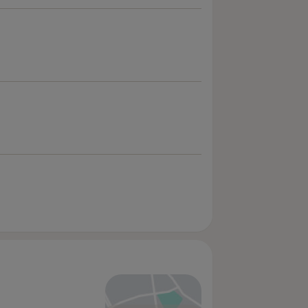
 mikroskopu, które oferuje
ze w naszym zespole nieustannie
koleniach w Polsce i za granicą.