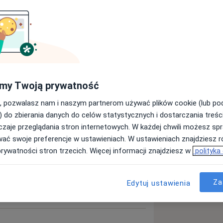
cie Państwo być pewni, że będziemy tu
ści, jakim hołdujemy, wysokie miejsce
yty. Relacja z Państwem trwa całymi
ontrolnych. Jesteśmy dzięki temu w
ać procesy, jakie mogą nastąpić – bo
my Twoją prywatność
ięcej
a. Często poznajemy też Waszych
, pozwalasz nam i naszym partnerom używać plików cookie (lub p
rtnerki, a znajomość uwarunkowań
) do zbierania danych do celów statystycznych i dostarczania treśc
 leczeniu stomatologicznym.
zaje przeglądania stron internetowych. W każdej chwili możesz spr
wać swoje preferencje w ustawieniach. W ustawieniach znajdziesz ró
cznie. „Naprawa uzębienia” to nie
prywatności stron trzecich. Więcej informacji znajdziesz w
polityka
akże poprawa jakości życia, nabranie
ebie, do poznania procesów, które
Za
Edytuj ustawienia
cześniamy metody leczenia i
c nacisk na przekazywanie wiedzy i