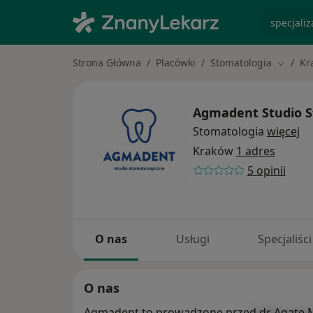
specjaliz
Strona Główna
Placówki
Stomatologia
Kr
Zmień 
Agmadent Studio 
Stomatologia
więcej
Kraków
1 adres
5 opinii
O nas
Usługi
Specjaliści
O nas
Agmadent to prowadzone przed dr Agatę