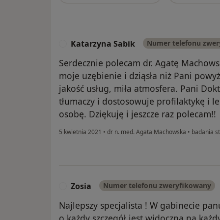
Katarzyna Sabik
Numer telefonu zwe
K
Serdecznie polecam dr. Agatę Machowską
moje uzębienie i dziąsła niż Pani powy
jakość usług, miła atmosfera. Pani Dok
tłumaczy i dostosowuje profilaktykę i 
osobę. Dziękuję i jeszcze raz polecam!!
5 kwietnia 2021
•
dr n. med. Agata Machowska
•
badania s
Zosia
Numer telefonu zweryfikowany
Z
Najlepszy specjalista ! W gabinecie pa
o każdy szczegół jest widoczna na każdy