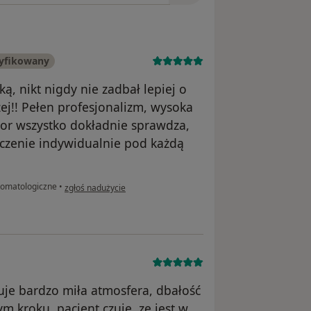
ryfikowany
, nikt nigdy nie zadbał lepiej o
żej!! Pełen profesjonalizm, wysoka
tor wszystko dokładnie sprawdza,
leczenie indywidualnie pod każdą
w opinii użytkownika Katarzyna Sabik
tomatologiczne
•
zgłoś nadużycie
nuje bardzo miła atmosfera, dbałość
m kroku, pacjent czuje, ze jest w