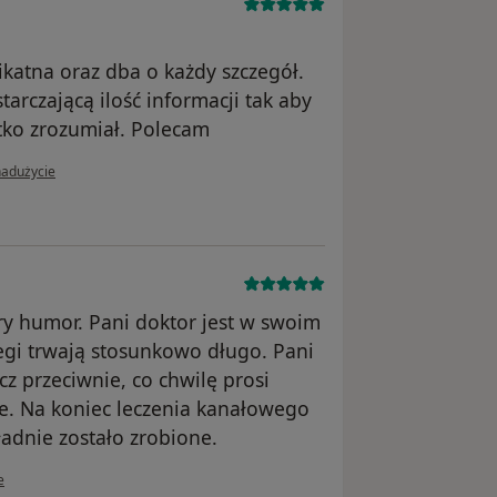
ikatna oraz dba o każdy szczegół.
tarczającą ilość informacji tak aby
tko zrozumiał. Polecam
ii użytkownika Konto zostało usunięte
nadużycie
ry humor. Pani doktor jest w swoim
iegi trwają stosunkowo długo. Pani
cz przeciwnie, co chwilę prosi
zie. Na koniec leczenia kanałowego
ładnie zostało zrobione.
wnika Konto zostało usunięte
e