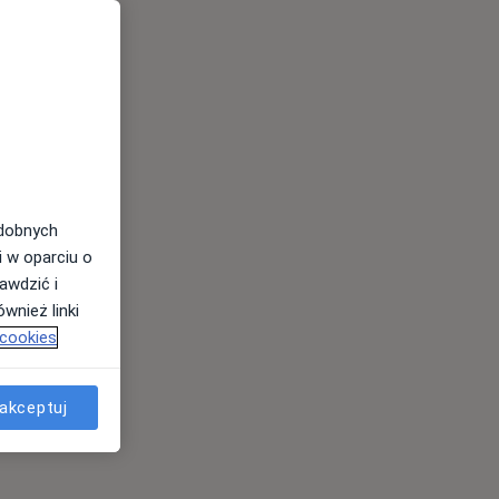
odobnych
i w oparciu o
awdzić i
wnież linki
 cookies
akceptuj