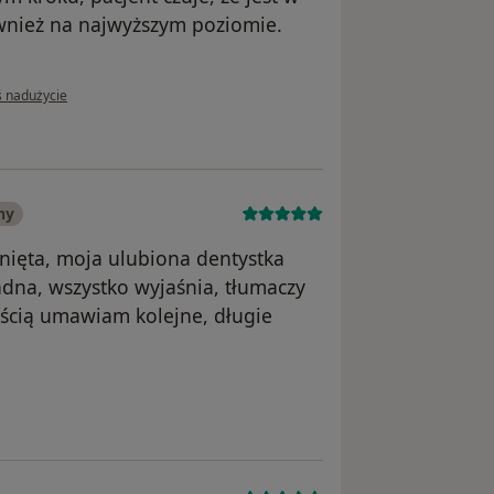
wnież na najwyższym poziomie.
inii użytkownika Zosia
ś nadużycie
ny
nięta, moja ulubiona dentystka
adna, wszystko wyjaśnia, tłumaczy
ością umawiam kolejne, długie
nika Magda V.