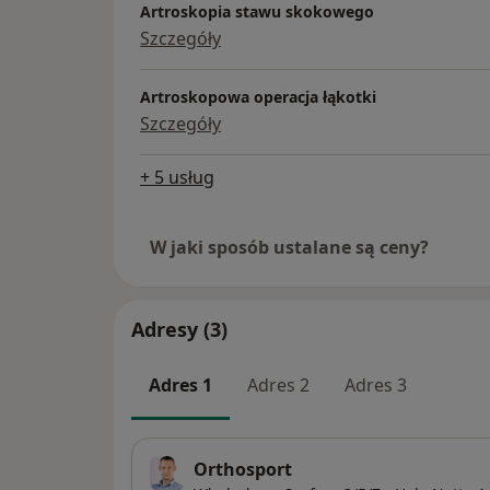
Artroskopia stawu skokowego
Szczegóły
TOWARZYSTWA NAUKOWE
Polskie Towarzystwo Stopy i Stawu Skoko
Artroskopowa operacja łąkotki
Szczegóły
+ 5 usług
W jaki sposób ustalane są ceny?
Adresy (3)
Adres 1
Adres 2
Adres 3
Orthosport