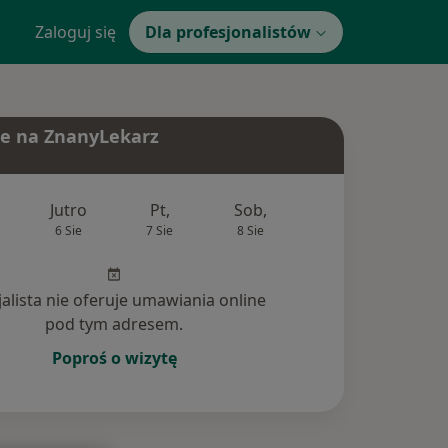
Zaloguj się
Dla profesjonalistów
e na ZnanyLekarz
Jutro
Pt,
Sob,
Ndz,
Pon
6 Sie
7 Sie
8 Sie
9 Sie
10 Si
jalista nie oferuje umawiania online
pod tym adresem.
Poproś o wizytę