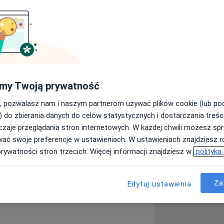
ojskowym w Szczecinie
my Twoją prywatność
, pozwalasz nam i naszym partnerom używać plików cookie (lub p
kołowskiego w Szczecinie-Zdunowie
) do zbierania danych do celów statystycznych i dostarczania treśc
omii Prawidłowej i Klinicznej PUM
zaje przeglądania stron internetowych. W każdej chwili możesz spr
wać swoje preferencje w ustawieniach. W ustawieniach znajdziesz ró
prywatności stron trzecich. Więcej informacji znajdziesz w
polityka
u
nikum Emil von Behring – Berlin,
Za
Edytuj ustawienia
topy
Uszkodzenia narządu ruchu
 and Ankle – Ankaran, Słowenia
iseases
ii” – Bolonia, Włochy