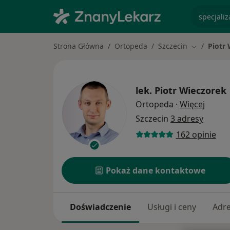
specjaliz
Strona Główna
Ortopeda
Szczecin
Piotr
Zmień mias
lek.
Piotr Wieczorek
O spec
Ortopeda
·
Więcej
Szczecin
3 adresy
162 opinie
Pokaż dane kontaktowe
Doświadczenie
Usługi i ceny
Adr