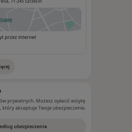
rena,
71-245
Szczecin
 mapę
wiera się w nowej karcie
t przez internet
ęcej
adresie
h
ntów prywatnych. Możesz opłacić wizytę
ę, który akceptuje Twoje ubezpieczenie.
według ubezpieczenia