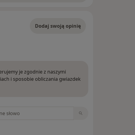
Dodaj swoją opinię
rujemy je zgodnie z naszymi
iach i sposobie obliczania gwiazdek
ięcej o opiniach
niach