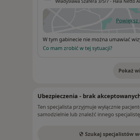
Władysława Szafera 3/5/7 - Hala Netto A
Powiększ
ot
Dostępność
W tym gabinecie nie można umawiać wizy
Co mam zrobić w tej sytuacji?
Pokaż wi
o 
Ubezpieczenia - brak akceptowanyc
Ten specjalista przyjmuje wyłącznie pacje
samodzielnie lub znaleźć innego specjalist
Szukaj specjalistów 