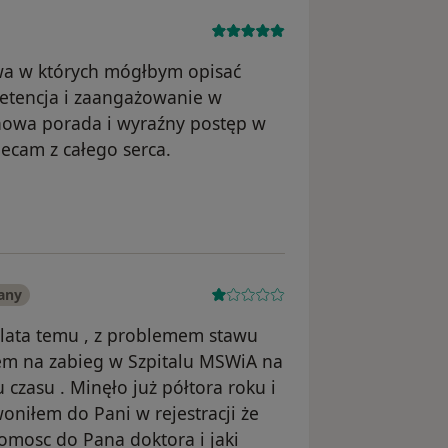
owa w których mógłbym opisać
etencja i zaangażowanie w
chowa porada i wyraźny postęp w
lecam z całego serca.
 A.K
any
 lata temu , z problemem stawu
em na zabieg w Szpitalu MSWiA na
czasu . Minęło już półtora roku i
niłem do Pani w rejestracji że
mosc do Pana doktora i jaki