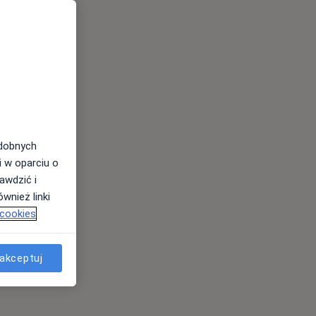
odobnych
i w oparciu o
awdzić i
wnież linki
 cookies
akceptuj