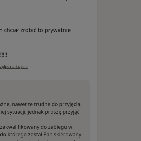
 chciał zrobić to prywatnie
‼‼‼
w opinii użytkownika Krzysztof
zgłoś nadużycie
ażne, nawet te trudne do przyjęcia.
iej sytuacji, jednak proszę przyjąć
an zakwalifikowany do zabiegu w
lu do którego został Pan skierowany