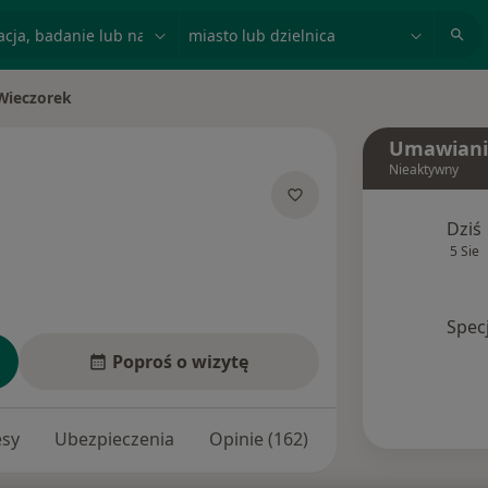
acja, badanie lub nazwisko
miasto lub dzielnica
 Wieczorek
to
Umawiani
Nieaktywny
jalizacjach
Dziś
5 Sie
Spec
Poproś o wizytę
esy
Ubezpieczenia
Opinie (162)