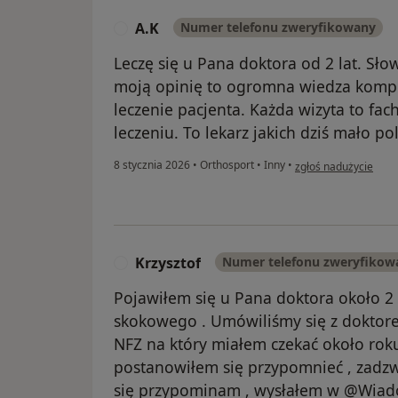
A.K
Numer telefonu zweryfikowany
A
Leczę się u Pana doktora od 2 lat. Sł
moją opinię to ogromna wiedza komp
leczenie pacjenta. Każda wizyta to fa
leczeniu. To lekarz jakich dziś mało po
w opinii użytkownika
8 stycznia 2026
•
Orthosport
•
Inny
•
zgłoś nadużycie
Krzysztof
Numer telefonu zweryfikow
K
Pojawiłem się u Pana doktora około 2
skokowego . Umówiliśmy się z doktor
NFZ na który miałem czekać około roku 
postanowiłem się przypomnieć , zadzwo
się przypominam , wysłałem w @Wiado