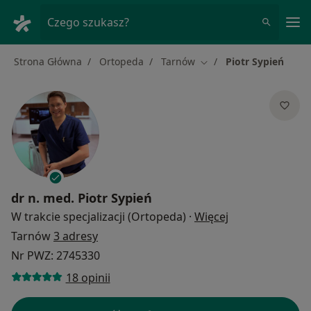
Me
Czego szukasz?
Strona Główna
Ortopeda
Tarnów
Piotr Sypień
Zmień miasto
dr n. med.
Piotr Sypień
O specjalizacja
W trakcie specjalizacji (Ortopeda)
·
Więcej
Tarnów
3 adresy
Nr PWZ: 2745330
18 opinii