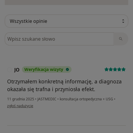
Szukaj w opiniach
JO
Weryfikacja wizyty
J
Otrzymałem konkretną informację, a diagnoza
okazała się trafna i przyniosła efekt.
11 grudnia 2025
•
JASTMEDIC
•
konsultacja ortopedyczna + USG
•
w opinii użytkownika JO
zgłoś nadużycie