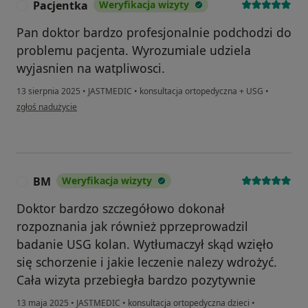
Pacjentka
Weryfikacja wizyty
P
Pan doktor bardzo profesjonalnie podchodzi do
problemu pacjenta. Wyrozumiale udziela
wyjasnien na watpliwosci.
13 sierpnia 2025
•
JASTMEDIC
•
konsultacja ortopedyczna + USG
•
w opinii użytkownika Pacjentka
zgłoś nadużycie
BM
Weryfikacja wizyty
B
Doktor bardzo szczegółowo dokonał
rozpoznania jak również pprzeprowadzil
badanie USG kolan. Wytłumaczył skąd wzięło
się schorzenie i jakie leczenie nalezy wdrożyć.
Cała wizyta przebiegła bardzo pozytywnie
13 maja 2025
•
JASTMEDIC
•
konsultacja ortopedyczna dzieci
•