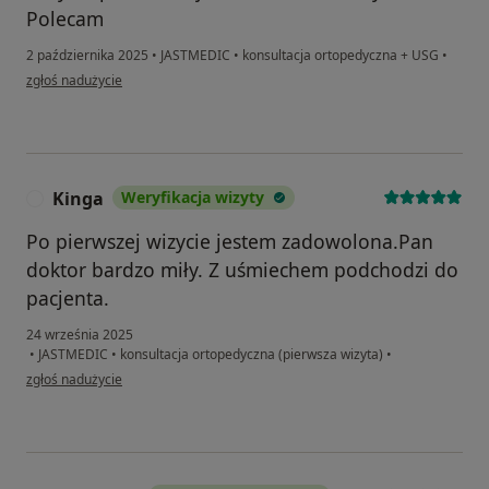
Polecam
2 października 2025
•
JASTMEDIC
•
konsultacja ortopedyczna + USG
•
w opinii użytkownika Ryszard
zgłoś nadużycie
Kinga
Weryfikacja wizyty
K
Po pierwszej wizycie jestem zadowolona.Pan
doktor bardzo miły. Z uśmiechem podchodzi do
pacjenta.
24 września 2025
•
JASTMEDIC
•
konsultacja ortopedyczna (pierwsza wizyta)
•
w opinii użytkownika Kinga
zgłoś nadużycie