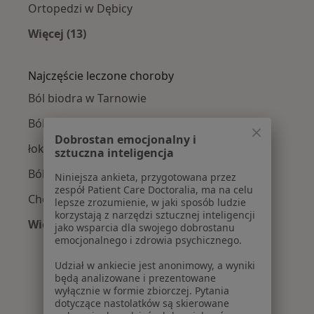
Ortopedzi w Dębicy
Więcej (13)
Więcej w kategorii: W pobliżu Tarnowa
Najczęście leczone choroby
Ból biodra w Tarnowie
Ból barku w Tarnowie
Dobrostan emocjonalny i
łokieć tenisisty w Tarnowie
sztuczna inteligencja
Ból kolana w Tarnowie
Niniejsza ankieta, przygotowana przez
zespół Patient Care Doctoralia, ma na celu
Choroby narządów ruchu w Tarnowie
lepsze zrozumienie, w jaki sposób ludzie
korzystają z narzędzi sztucznej inteligencji
Więcej (15)
jako wsparcia dla swojego dobrostanu
Więcej w kategorii: Najczęście leczone chorob
emocjonalnego i zdrowia psychicznego.
Udział w ankiecie jest anonimowy, a wyniki
będą analizowane i prezentowane
wyłącznie w formie zbiorczej. Pytania
dotyczące nastolatków są skierowane