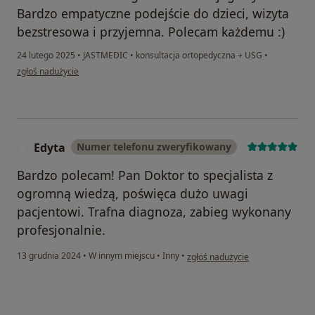
Bardzo empatyczne podejście do dzieci, wizyta
bezstresowa i przyjemna. Polecam każdemu :)
24 lutego 2025
•
JASTMEDIC
•
konsultacja ortopedyczna + USG
•
w opinii użytkownika Pacjent
zgłoś nadużycie
Edyta
Numer telefonu zweryfikowany
E
Bardzo polecam! Pan Doktor to specjalista z
ogromną wiedzą, poświęca dużo uwagi
pacjentowi. Trafna diagnoza, zabieg wykonany
profesjonalnie.
w opinii użytkownika Edyta
13 grudnia 2024
•
W innym miejscu
•
Inny
•
zgłoś nadużycie