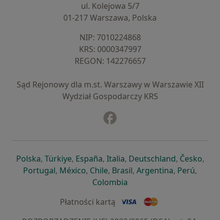
ul. Kolejowa 5/7
01-217 Warszawa, Polska
NIP: ⁠7010224868
KRS: ⁠0000347997
REGON: ⁠142276657
Sąd Rejonowy dla m.st. Warszawy w Warszawie XII
Wydział Gospodarczy KRS
Facebook
otwiera się w nowej karcie
otwiera się w nowej karcie
otwiera się w nowej karcie
otwiera się w nowej karcie
otwiera się w nowej karci
otwiera się
otwi
Polska
,
Türkiye
,
España
,
Italia
,
Deutschland
,
Česko
,
otwiera się w nowej karcie
otwiera się w nowej karcie
otwiera się w nowej karcie
otwiera się w nowej kar
otwiera się 
otwier
Portugal
,
México
,
Chile
,
Brasil
,
Argentina
,
Perú
,
otwiera się w nowej karc
Colombia
Płatności kartą