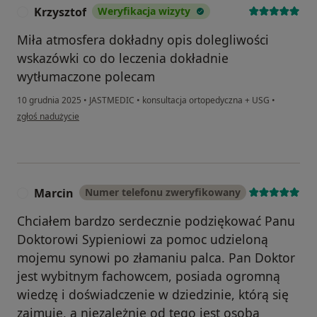
Krzysztof
Weryfikacja wizyty
K
Miła atmosfera dokładny opis dolegliwości
wskazówki co do leczenia dokładnie
wytłumaczone polecam
10 grudnia 2025
•
JASTMEDIC
•
konsultacja ortopedyczna + USG
•
w opinii użytkownika Krzysztof
zgłoś nadużycie
Marcin
Numer telefonu zweryfikowany
M
Chciałem bardzo serdecznie podziękować Panu
Doktorowi Sypieniowi za pomoc udzieloną
mojemu synowi po złamaniu palca. Pan Doktor
jest wybitnym fachowcem, posiada ogromną
wiedzę i doświadczenie w dziedzinie, którą się
zajmuje, a niezależnie od tego jest osobą