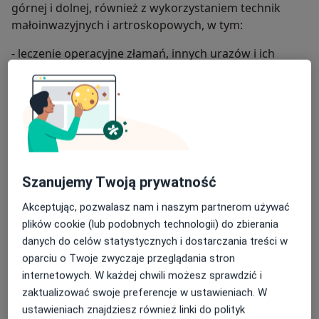
górnej i dolnej, również z wykorzystaniem technik
małoinwazyjnych i artroskopowych, w tym:
- leczenie operacyjne złamań, innych urazów i ich
następstw
- alloplastyki stawów biodrowego i kolanowego
- artroskopie stawów skokowego, kolanowego oraz
barku
- chirurgia tkanek miękkich (m. in. zespoły: cieśni
Szanujemy Twoją prywatność
nadgarstka, kanału Guyona, rowka nerwu łokciowego,
nerwu międzykostnego tylnego; palec zatrzaskujący,
Akceptując, pozwalasz nam i naszym partnerom używać
ganglion, przykurcz Dupuytrena)
plików cookie (lub podobnych technologii) do zbierania
danych do celów statystycznych i dostarczania treści w
- chirurgia stopy (w tym: paluch koślawy, paluch
oparciu o Twoje zwyczaje przeglądania stron
sztywny, deformacje palców, pięta Haglunda, stopa
internetowych. W każdej chwili możesz sprawdzić i
płasko-koślawa (także artroereza implantem
zaktualizować swoje preferencje w ustawieniach. W
HyProCure)).
ustawieniach znajdziesz również linki do polityk