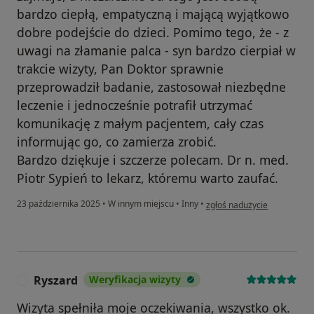
bardzo ciepłą, empatyczną i mającą wyjątkowo
dobre podejście do dzieci. Pomimo tego, że - z
uwagi na złamanie palca - syn bardzo cierpiał w
trakcie wizyty, Pan Doktor sprawnie
przeprowadził badanie, zastosował niezbędne
leczenie i jednocześnie potrafił utrzymać
komunikację z małym pacjentem, cały czas
informując go, co zamierza zrobić.
Bardzo dziękuje i szczerze polecam. Dr n. med.
Piotr Sypień to lekarz, któremu warto zaufać.
w opinii użytkownika Marcin
23 października 2025
•
W innym miejscu
•
Inny
•
zgłoś nadużycie
Ryszard
Weryfikacja wizyty
R
Wizyta spełniła moje oczekiwania, wszystko ok.