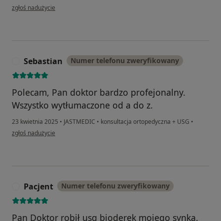
w opinii użytkownika BM
zgłoś nadużycie
Sebastian
Numer telefonu zweryfikowany
S
Polecam, Pan doktor bardzo profejonalny.
Wszystko wytłumaczone od a do z.
23 kwietnia 2025
•
JASTMEDIC
•
konsultacja ortopedyczna + USG
•
w opinii użytkownika Sebastian
zgłoś nadużycie
Pacjent
Numer telefonu zweryfikowany
P
Pan Doktor robił usg bioderek mojego synka.