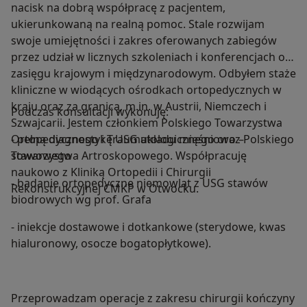
nacisk na dobrą współpracę z pacjentem,
ukierunkowaną na realną pomoc. Stale rozwijam
swoje umiejętności i zakres oferowanych zabiegów
przez udział w licznych szkoleniach i konferencjach o
zasięgu krajowym i międzynarodowym. Odbyłem staże
kliniczne w wiodących ośrodkach ortopedycznych w
kraju oraz za granicą, m.in. w Austrii, Niemczech i
Podczas konsultacji wykonuję:
Szwajcarii. Jestem członkiem Polskiego Towarzystwa
Ortopedycznego i Traumatologicznego oraz Polskiego
- pełną diagnostykę USG układu mięśniowo –
Towarzystwa Artroskopowego. Współpracuję
stawowego
naukowo z Kliniką Ortopedii i Chirurgii
- badanie ortopedyczne niemowląt z USG stawów
Rekonstrukcyjnej CMKP w Otwocku.
biodrowych wg prof. Grafa
- iniekcje dostawowe i dotkankowe (sterydowe, kwas
hialuronowy, osocze bogatopłytkowe).
Przeprowadzam operacje z zakresu chirurgii kończyny