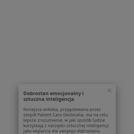
Więcej (5)
Więcej w kategorii: W pobliżu Tarnowa
Schorzenia w Tarnowie
Próchnica w Tarnowie
Ból zęba w Tarnowie
Nadwrażliwość zębów w Tarnowie
Braki zębowe w Tarnowie
Choroby dziąseł w Tarnowie
Więcej (15)
Dobrostan emocjonalny i
Więcej w kategorii: Schorzenia w Tarnowie
sztuczna inteligencja
Niniejsza ankieta, przygotowana przez
zespół Patient Care Doctoralia, ma na celu
Protezy Specjaliści W Tarnowie
lepsze zrozumienie, w jaki sposób ludzie
korzystają z narzędzi sztucznej inteligencji
jako wsparcia dla swojego dobrostanu