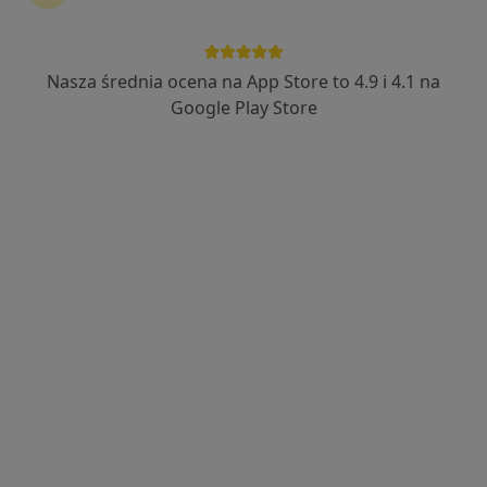
Nasza średnia ocena na App Store to 4.9 i 4.1 na
lek. Marcel Stodolak
Google Play Store
·
Więcej
W trakcie specjalizacji (Ortopeda)
3 opinie
Adres 1
Adres 2
Rydza-Śmigłego 5, Tarnów
•
Mapa
Centrum Zdrowia Tarnów
Konsultacja ortopedyczna
200 zł
Specjalista nie oferuje umawiania online pod tym adresem.
Poproś o wizytę