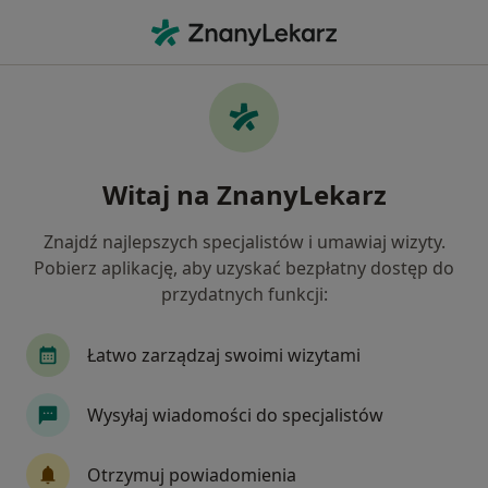
Me
Protezy • Tarnów, małopolskie
Filtry
• 1
Ubezpieczenie
Map
Protezy specjaliści w Tarnowie
Witaj na ZnanyLekarz
Jak działają wyniki wyszukiwania
Znajdź najlepszych specjalistów i umawiaj wizyty.
Pobierz aplikację, aby uzyskać bezpłatny dostęp do
Jakiego specjalisty szukasz?
przydatnych funkcji:
Stomatolog
Ortopeda
Chirurg
Chiru
Łatwo zarządzaj swoimi wizytami
Wysyłaj wiadomości do specjalistów
Otrzymuj powiadomienia