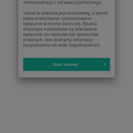
emocjonalnego i zdrowia psychicznego.
Udział w ankiecie jest anonimowy, a wyniki
będą analizowane i prezentowane
wyłącznie w formie zbiorczej. Pytania
Serwis
dotyczące nastolatków są skierowane
wyłącznie do rodziców lub opiekunów
Regulamin
prawnych. Nie zbieramy informacji
Polityka prywatności pacjentów
bezpośrednio od osób niepełnoletnich.
Polityka prywatności profesjonalistów
Polityka prywatności dla profesjonalistów, których
dane pozyskaliśmy samodzielnie
Start survey
Polityka cookies
Jak działają wyniki wyszukiwania
Dostępność
O nas
Praca
Rekrutujemy!
Partnerzy
Centrum prasowe
Kontakt
Dla pacjentów