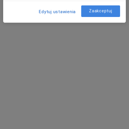
Zaakceptuj
Edytuj ustawienia
dr n. med. Piotr Sypień
·
Więcej
W trakcie specjalizacji (Ortopeda), Ultrasonografista
18 opinii
Adres 1
Adres 2
Widok 13, Tarnów
•
Mapa
JASTMEDIC
Konsultacja ortopedyczna + USG
310 zł
Specjalista nie oferuje umawiania online pod tym adresem.
Poproś o wizytę