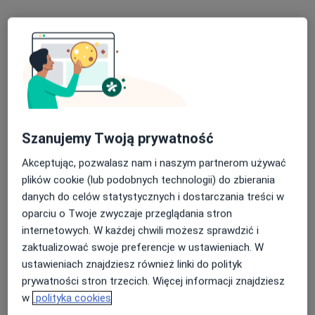
Mateusz Kisała
·
Więcej
W trakcie specjalizacji (Ortopeda)
26 opinii
Szanujemy Twoją prywatność
Rydza-Śmigłego 5, Tarnów
•
Mapa
Akceptując, pozwalasz nam i naszym partnerom używać
Centrum Zdrowia Tarnów
plików cookie (lub podobnych technologii) do zbierania
Konsultacja ortopedyczna
200 zł
danych do celów statystycznych i dostarczania treści w
Specjalista nie oferuje umawiania online pod tym adresem.
oparciu o Twoje zwyczaje przeglądania stron
internetowych. W każdej chwili możesz sprawdzić i
Poproś o wizytę
zaktualizować swoje preferencje w ustawieniach. W
ustawieniach znajdziesz również linki do polityk
prywatności stron trzecich. Więcej informacji znajdziesz
w
polityka cookies