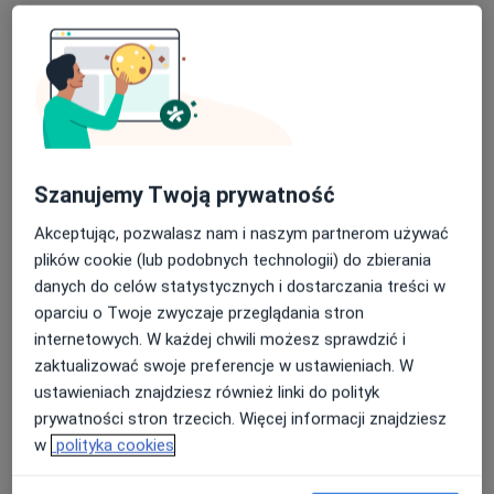
Poproś o wizytę
Szanujemy Twoją prywatność
Akceptując, pozwalasz nam i naszym partnerom używać
plików cookie (lub podobnych technologii) do zbierania
Bezpieczne płatności
danych do celów statystycznych i dostarczania treści w
dr Piotr Czech
oparciu o Twoje zwyczaje przeglądania stron
·
Więcej
Fizjoterapeuta
internetowych. W każdej chwili możesz sprawdzić i
10 opinii
zaktualizować swoje preferencje w ustawieniach. W
ustawieniach znajdziesz również linki do polityk
Żurawia 6, Tarnów
•
Mapa
prywatności stron trzecich. Więcej informacji znajdziesz
ORTOSTEO Terapia Holistyczna
w
polityka cookies
Konsultacja fizjoterapeutyczna
200 zł
Specjalista nie oferuje umawiania online pod tym adresem.