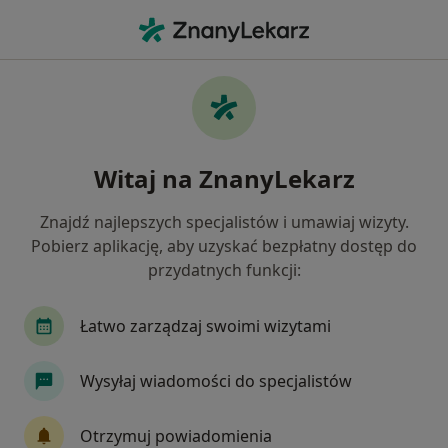
Me
Ostroga Piętowa • Tarnów, małopolskie
Filtry
• 1
Ubezpieczenie
Map
Ostroga piętowa specjaliści w Tarnowie
Witaj na ZnanyLekarz
Jak działają wyniki wyszukiwania
Znajdź najlepszych specjalistów i umawiaj wizyty.
Pobierz aplikację, aby uzyskać bezpłatny dostęp do
Jakiego specjalisty szukasz?
przydatnych funkcji:
Ortopeda
Fizjoterapeuta
Chirurg
De
Łatwo zarządzaj swoimi wizytami
Wysyłaj wiadomości do specjalistów
Otrzymuj powiadomienia