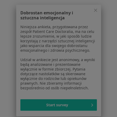
Ostroga piętowa w Bochni
Ostroga piętowa w Nowym Sączu
Dobrostan emocjonalny i
sztuczna inteligencja
Ostroga piętowa w Mielcu
Niniejsza ankieta, przygotowana przez
Ostroga piętowa w Brzesku
zespół Patient Care Doctoralia, ma na celu
lepsze zrozumienie, w jaki sposób ludzie
Ostroga piętowa w
korzystają z narzędzi sztucznej inteligencji
jako wsparcia dla swojego dobrostanu
Więcej (7)
emocjonalnego i zdrowia psychicznego.
Więcej w kategorii: W pobliżu Tarnowa
Udział w ankiecie jest anonimowy, a wyniki
będą analizowane i prezentowane
Schorzenia w Tarnowie
wyłącznie w formie zbiorczej. Pytania
Ból biodra w Tarnowie
dotyczące nastolatków są skierowane
wyłącznie do rodziców lub opiekunów
Ból barku w Tarnowie
prawnych. Nie zbieramy informacji
bezpośrednio od osób niepełnoletnich.
łokieć tenisisty w Tarnowie
Ból kolana w Tarnowie
Start survey
Choroby narządów ruchu w Tarnowie