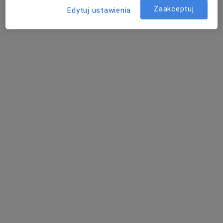
Zaakceptuj
Edytuj ustawienia
Poproś o wizytę
Bezpieczne płatności
mgr Maciej Oleksiewicz
·
Więcej
Fizjoterapeuta
84 opinie
Żurawia 6, Tarnów
•
Mapa
ORTOSTEO Terapia Holistyczna
Konsultacja fizjoterapeutyczna
200 zł