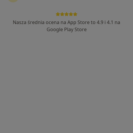
Nasza średnia ocena na App Store to 4.9 i 4.1 na
Bezpieczne płatności
Skupienie na pacjencie
Google Play Store
mgr Kamil Burnagiel
·
Więcej
Fizjoterapeuta
35 opinii
Rogoyskiego 28, Tarnów
•
Mapa
Mobilica
Konsultacja fizjoterapeutyczna
190 zł
Specjalista nie oferuje umawiania online pod tym adresem.
Poproś o wizytę