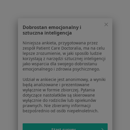
W pobliżu Tarnowa
Ból miednicy w Nowym Sączu
Dobrostan emocjonalny i
Ból miednicy w Bochni
sztuczna inteligencja
Ból miednicy w Dębicy
Niniejsza ankieta, przygotowana przez
zespół Patient Care Doctoralia, ma na celu
Ból miednicy w Gorlicach
lepsze zrozumienie, w jaki sposób ludzie
korzystają z narzędzi sztucznej inteligencji
Ból miednicy w Mielcu
jako wsparcia dla swojego dobrostanu
emocjonalnego i zdrowia psychicznego.
Więcej (7)
Więcej w kategorii: W pobliżu Tarnowa
Udział w ankiecie jest anonimowy, a wyniki
będą analizowane i prezentowane
Schorzenia w Tarnowie
wyłącznie w formie zbiorczej. Pytania
dotyczące nastolatków są skierowane
Nadciśnienie tętnicze w Tarnowie
wyłącznie do rodziców lub opiekunów
prawnych. Nie zbieramy informacji
Niewydolność serca w Tarnowie
bezpośrednio od osób niepełnoletnich.
Zaburzenia rytmu serca w Tarnowie
Wady serca w Tarnowie
Start survey