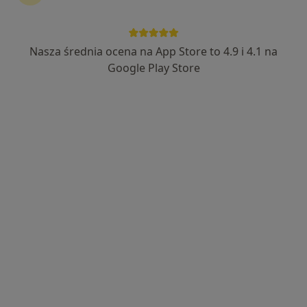
Nasza średnia ocena na App Store to 4.9 i 4.1 na
Bezpieczne płatności
Skupienie na pacjencie
Google Play Store
mgr Kamil Burnagiel
·
Więcej
Fizjoterapeuta
35 opinii
Rogoyskiego 28, Tarnów
•
Mapa
Mobilica
Konsultacja fizjoterapeutyczna
190 zł
Specjalista nie oferuje umawiania online pod tym adresem.
Poproś o wizytę