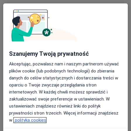
Szanujemy Twoją prywatność
mgr Jakub Molczyk
Akceptując, pozwalasz nam i naszym partnerom używać
·
Więcej
Fizjoterapeuta
plików cookie (lub podobnych technologii) do zbierania
83 opinie
danych do celów statystycznych i dostarczania treści w
oparciu o Twoje zwyczaje przeglądania stron
Marii Skłodowskiej-Curie 1, Tarnów
•
Mapa
internetowych. W każdej chwili możesz sprawdzić i
ZPS Zespół Przychodni Specjalistycznych w Tarnowie
zaktualizować swoje preferencje w ustawieniach. W
Konsultacja fizjoterapeutyczna
190 zł
ustawieniach znajdziesz również linki do polityk
Specjalista nie oferuje umawiania online pod tym adresem.
prywatności stron trzecich. Więcej informacji znajdziesz
w
polityka cookies
Poproś o wizytę