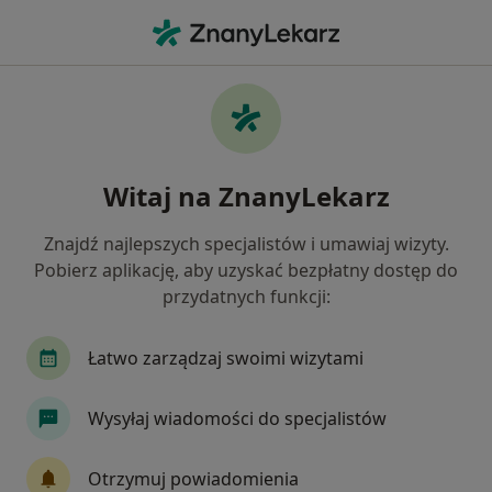
Me
Ból Miednicy • Tarnów, małopolskie
Filtry
• 1
Ubezpieczenie
Map
Ból miednicy specjaliści w Tarnowie
Witaj na ZnanyLekarz
Jak działają wyniki wyszukiwania
Znajdź najlepszych specjalistów i umawiaj wizyty.
Pobierz aplikację, aby uzyskać bezpłatny dostęp do
Jakiego specjalisty szukasz?
przydatnych funkcji:
Fizjoterapeuta
Ortopeda
Dermatolog
Łatwo zarządzaj swoimi wizytami
Wysyłaj wiadomości do specjalistów
Otrzymuj powiadomienia