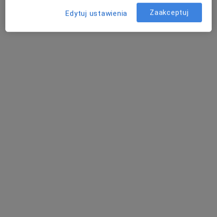
Zaakceptuj
Edytuj ustawienia
Bezpieczne płatności
dr Piotr Czech
·
Więcej
Fizjoterapeuta
10 opinii
Żurawia 6, Tarnów
•
Mapa
ORTOSTEO Terapia Holistyczna
Konsultacja fizjoterapeutyczna
200 zł
Specjalista nie oferuje umawiania online pod tym adresem.