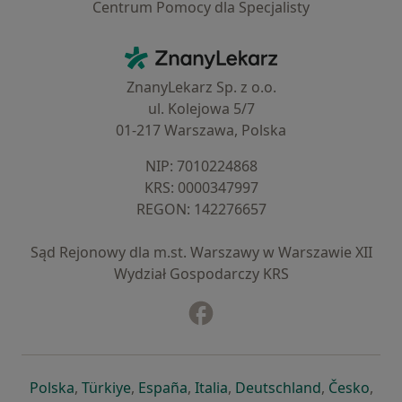
Centrum Pomocy dla Specjalisty
Kontakt
ZnanyLekarz - Strona główna
ZnanyLekarz Sp. z o.o.
ul. Kolejowa 5/7
01-217 Warszawa, Polska
NIP: ⁠7010224868
KRS: ⁠0000347997
REGON: ⁠142276657
Sąd Rejonowy dla m.st. Warszawy w Warszawie XII
Wydział Gospodarczy KRS
Facebook
otwiera się w nowej karcie
otwiera się w nowej karcie
otwiera się w nowej karcie
otwiera się w nowej karcie
otwiera się w nowej karci
otwiera się
otwi
Polska
,
Türkiye
,
España
,
Italia
,
Deutschland
,
Česko
,