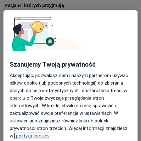
Pacjenci których przyjmuję
Dorośli (Tylko pod niektórymi adresami)
Rodzaje konsultacji
Stacjonarne
Zobacz lokalizacje (1)
Zdjęcia i filmy
Szanujemy Twoją prywatność
Akceptując, pozwalasz nam i naszym partnerom używać
plików cookie (lub podobnych technologii) do zbierania
danych do celów statystycznych i dostarczania treści w
oparciu o Twoje zwyczaje przeglądania stron
internetowych. W każdej chwili możesz sprawdzić i
Zobacz galerię (3)
zaktualizować swoje preferencje w ustawieniach. W
ustawieniach znajdziesz również linki do polityk
Pokaż więcej
prywatności stron trzecich. Więcej informacji znajdziesz
o doświadczeniu
w
polityka cookies