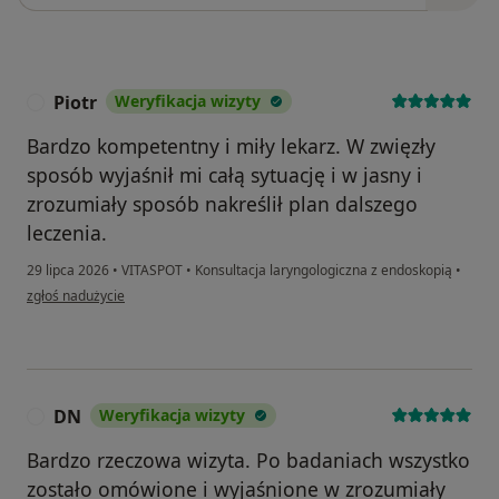
Piotr
Weryfikacja wizyty
P
Bardzo kompetentny i miły lekarz. W zwięzły
sposób wyjaśnił mi całą sytuację i w jasny i
zrozumiały sposób nakreślił plan dalszego
leczenia.
29 lipca 2026
•
VITASPOT
•
Konsultacja laryngologiczna z endoskopią
•
w opinii użytkownika Piotr
zgłoś nadużycie
DN
Weryfikacja wizyty
D
Bardzo rzeczowa wizyta. Po badaniach wszystko
zostało omówione i wyjaśnione w zrozumiały