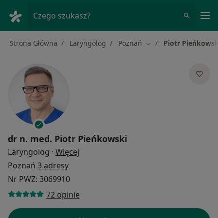
Me
Czego szukasz?
Strona Główna
Laryngolog
Poznań
Piotr Pieńkowsk
Zmień miasto
dr n. med.
Piotr Pieńkowski
O specjalizacjach
Laryngolog
·
Więcej
Poznań
3 adresy
Nr PWZ: 3069910
72 opinie