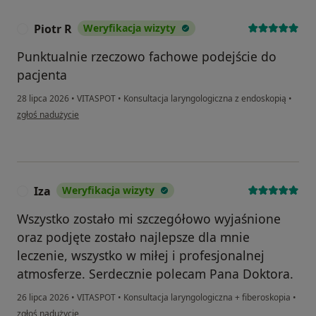
Piotr R
Weryfikacja wizyty
P
Punktualnie rzeczowo fachowe podejście do
pacjenta
28 lipca 2026
•
VITASPOT
•
Konsultacja laryngologiczna z endoskopią
•
w opinii użytkownika Piotr R
zgłoś nadużycie
Iza
Weryfikacja wizyty
I
Wszystko zostało mi szczegółowo wyjaśnione
oraz podjęte zostało najlepsze dla mnie
leczenie, wszystko w miłej i profesjonalnej
atmosferze. Serdecznie polecam Pana Doktora.
26 lipca 2026
•
VITASPOT
•
Konsultacja laryngologiczna + fiberoskopia
•
w opinii użytkownika Iza
zgłoś nadużycie