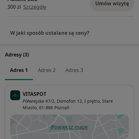
Umów wizytę
300 zł
Szczegóły
W jaki sposób ustalane są ceny?
Adresy (3)
Adres 1
Adres 2
Adres 3
VITASPOT
Półwiejska 47/2,
Domofon 12, I piętro,
Stare
Miasto
, 61-886
Poznań
Powiększ mapę
otwiera się w nowej karcie