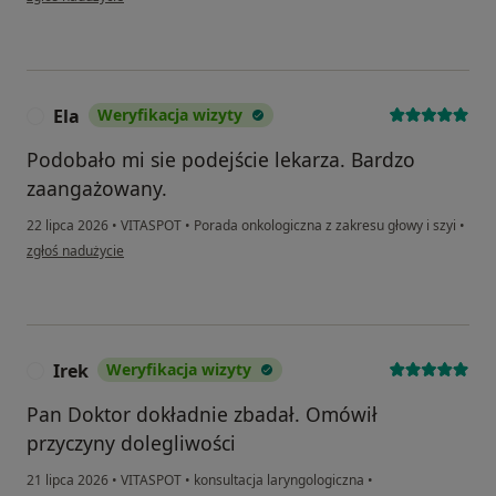
Ela
Weryfikacja wizyty
E
Podobało mi sie podejście lekarza. Bardzo
zaangażowany.
22 lipca 2026
•
VITASPOT
•
Porada onkologiczna z zakresu głowy i szyi
•
w opinii użytkownika Ela
zgłoś nadużycie
Irek
Weryfikacja wizyty
I
Pan Doktor dokładnie zbadał. Omówił
przyczyny dolegliwości
21 lipca 2026
•
VITASPOT
•
konsultacja laryngologiczna
•