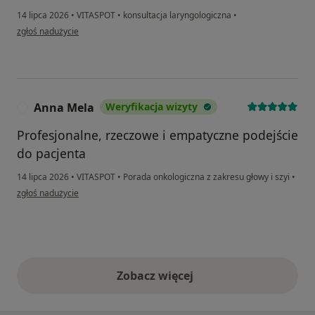
14 lipca 2026
•
VITASPOT
•
konsultacja laryngologiczna
•
w opinii użytkownika Marek
zgłoś nadużycie
Anna Mela
Weryfikacja wizyty
A
Profesjonalne, rzeczowe i empatyczne podejście
do pacjenta
14 lipca 2026
•
VITASPOT
•
Porada onkologiczna z zakresu głowy i szyi
•
w opinii użytkownika Anna Mela
zgłoś nadużycie
Zobacz więcej
opinie powyżej