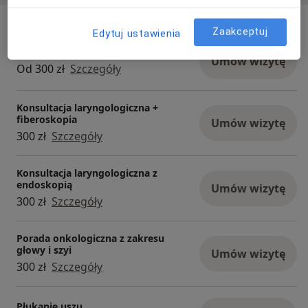
Usługi i ceny
Zaakceptuj
Edytuj ustawienia
Konsultacja laryngologiczna
Umów wizytę
Od 300 zł
Szczegóły
Konsultacja laryngologiczna +
fiberoskopia
Umów wizytę
300 zł
Szczegóły
Konsultacja laryngologiczna z
endoskopią
Umów wizytę
300 zł
Szczegóły
Porada onkologiczna z zakresu
głowy i szyi
Umów wizytę
300 zł
Szczegóły
Płukanie uszu