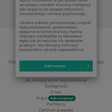
lepsze zrozumienie, w jaki sposób ludzie
Więcej w kategorii: Najpopularniejsze ubezpie
korzystają z narzędzi sztucznej inteligencji
jako wsparcia dla swojego dobrostanu
emocjonalnego i zdrowia psychicznego.
Udział w ankiecie jest anonimowy, a wyniki
będą analizowane i prezentowane
wyłącznie w formie zbiorczej. Pytania
Serwis
dotyczące nastolatków są skierowane
wyłącznie do rodziców lub opiekunów
Regulamin
prawnych. Nie zbieramy informacji
bezpośrednio od osób niepełnoletnich.
Polityka prywatności pacjentów
Polityka prywatności profesjonalistów
Polityka prywatności dla profesjonalistów, których
Start survey
dane pozyskaliśmy samodzielnie
Polityka cookies
Jak działają wyniki wyszukiwania
Dostępność
O nas
Praca
Rekrutujemy!
Partnerzy
Centrum prasowe