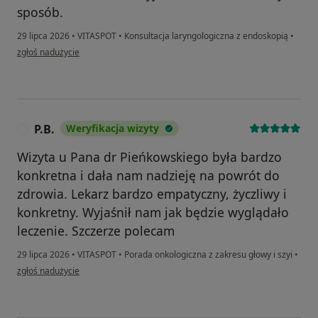
sposób.
29 lipca 2026
•
VITASPOT
•
Konsultacja laryngologiczna z endoskopią
•
w opinii użytkownika DN
zgłoś nadużycie
P.B.
Weryfikacja wizyty
P
Wizyta u Pana dr Pieńkowskiego była bardzo
konkretna i dała nam nadzieję na powrót do
zdrowia. Lekarz bardzo empatyczny, życzliwy i
konkretny. Wyjaśnił nam jak będzie wyglądało
leczenie. Szczerze polecam
29 lipca 2026
•
VITASPOT
•
Porada onkologiczna z zakresu głowy i szyi
•
w opinii użytkownika P.B.
zgłoś nadużycie