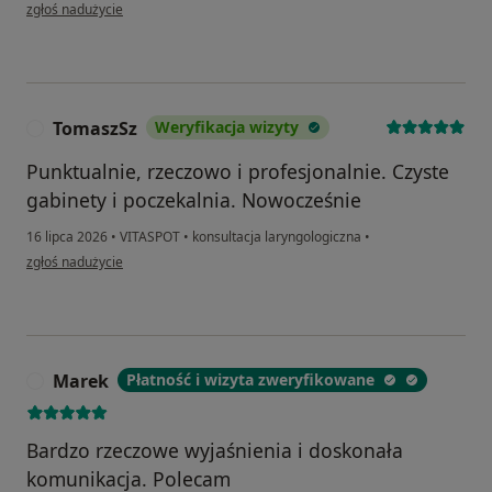
w opinii użytkownika Irek
zgłoś nadużycie
TomaszSz
Weryfikacja wizyty
T
Punktualnie, rzeczowo i profesjonalnie. Czyste
gabinety i poczekalnia. Nowocześnie
16 lipca 2026
•
VITASPOT
•
konsultacja laryngologiczna
•
w opinii użytkownika TomaszSz
zgłoś nadużycie
Marek
Płatność i wizyta zweryfikowane
M
Bardzo rzeczowe wyjaśnienia i doskonała
komunikacja. Polecam