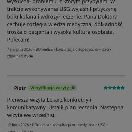
wysłuchał problemu, z którym przybyłam. W
trakcie wykonywania USG wyjaśnił przyczynę
bólu kolana i wdrożył leczenie. Pana Doktora
cechuje rozległa wiedza medyczna, dokładność,
troska o pacjenta i wysoka kultura osobista.
Polecam!
7 sierpnia 2026
•
BOmedica
•
konsultacja ortopedyczna + USG
•
w opinii użytkownika BM
zgłoś nadużycie
Piotr
Weryfikacja wizyty
P
Pierwsza wizyta.Lekarz konkretny i
komunikatywny. Ustalił plan leczenia. Następna
wizyta we wrześniu.
12 lipca 2026
•
BOmedica
•
konsultacja ortopedyczna + USG
•
w opinii użytkownika Piotr
zgłoś nadużycie