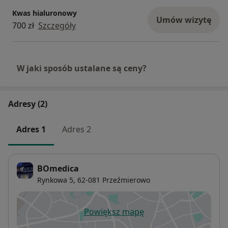
Kwas hialuronowy
Umów wizytę
700 zł
Szczegóły
W jaki sposób ustalane są ceny?
Adresy (2)
Adres 1
Adres 2
BOmedica
Rynkowa 5,
62-081
Przeźmierowo
Powiększ mapę
otwiera się w nowej karcie