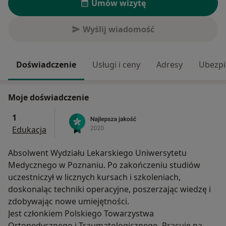
Umów wizytę
Wyślij wiadomość
Doświadczenie
Usługi i ceny
Adresy
Ubezpi
Moje doświadczenie
1
Edukacja
Absolwent Wydziału Lekarskiego Uniwersytetu
Medycznego w Poznaniu. Po zakończeniu studiów
uczestniczył w licznych kursach i szkoleniach,
doskonaląc techniki operacyjne, poszerzając wiedzę i
zdobywając nowe umiejętności.
Jest członkiem Polskiego Towarzystwa
Ortopedycznego i Traumatologicznego. Pracuje na