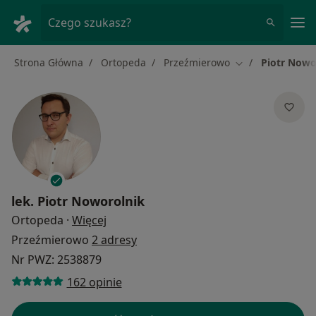
Me
Czego szukasz?
Strona Główna
Ortopeda
Przeźmierowo
Piotr Nowo
Zmień miasto
lek.
Piotr Noworolnik
O specjalizacjach
Ortopeda
·
Więcej
Przeźmierowo
2 adresy
Nr PWZ: 2538879
162 opinie