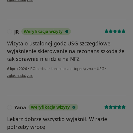
JR
Weryfikacja wizyty
J
Wizyta o ustalonej godz USG szczegółowe
wyjaśnienie skierowanie na rezonans szkoda że
tak sprawnie nie idzie na NFZ
6 lipca 2026
•
BOmedica
•
konsultacja ortopedyczna + USG
•
w opinii użytkownika JR
zgłoś nadużycie
Yana
Weryfikacja wizyty
Y
Lekarz dobrze wszystko wyjaśnił. W razie
potrzeby wrócę