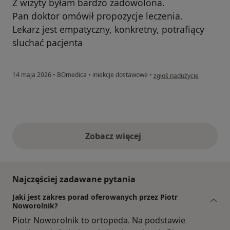
Z wizyty byłam bardzo zadowolona.
Pan doktor omówił propozycje leczenia.
Lekarz jest empatyczny, konkretny, potrafiący
sluchać pacjenta
w opinii użytkownika JM
14 maja 2026
•
BOmedica
•
iniekcje dostawowe
•
zgłoś nadużycie
Zobacz więcej
opinie powyżej
Najczęściej zadawane pytania
Jaki jest zakres porad oferowanych przez Piotr
Noworolnik?
Piotr Noworolnik to ortopeda. Na podstawie