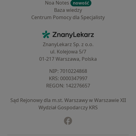
Noa Notes
nowość
Baza wiedzy
Centrum Pomocy dla Specjalisty
Kontakt
ZnanyLekarz - Strona główna
ZnanyLekarz Sp. z o.o.
ul. Kolejowa 5/7
01-217 Warszawa, Polska
NIP: ⁠7010224868
KRS: ⁠0000347997
REGON: ⁠142276657
Sąd Rejonowy dla m.st. Warszawy w Warszawie XII
Wydział Gospodarczy KRS
Facebook
otwiera się w nowej karcie