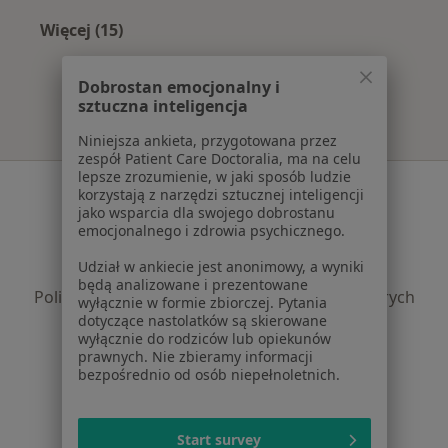
Więcej (15)
Więcej w kategorii: Najczęście leczone chorob
Dobrostan emocjonalny i
sztuczna inteligencja
Niniejsza ankieta, przygotowana przez
zespół Patient Care Doctoralia, ma na celu
lepsze zrozumienie, w jaki sposób ludzie
Serwis
korzystają z narzędzi sztucznej inteligencji
jako wsparcia dla swojego dobrostanu
Regulamin
emocjonalnego i zdrowia psychicznego.
Polityka prywatności pacjentów
Udział w ankiecie jest anonimowy, a wyniki
Polityka prywatności profesjonalistów
będą analizowane i prezentowane
Polityka prywatności dla profesjonalistów, których
wyłącznie w formie zbiorczej. Pytania
dane pozyskaliśmy samodzielnie
dotyczące nastolatków są skierowane
wyłącznie do rodziców lub opiekunów
Polityka cookies
prawnych. Nie zbieramy informacji
Jak działają wyniki wyszukiwania
bezpośrednio od osób niepełnoletnich.
Dostępność
O nas
Start survey
Praca
Rekrutujemy!