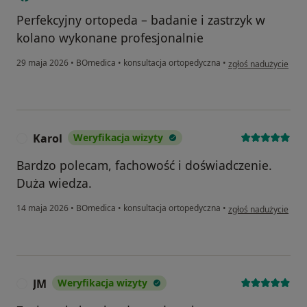
Perfekcyjny ortopeda – badanie i zastrzyk w
kolano wykonane profesjonalnie
w opinii użytkownika 
29 maja 2026
•
BOmedica
•
konsultacja ortopedyczna
•
zgłoś nadużycie
Karol
Weryfikacja wizyty
K
Bardzo polecam, fachowość i doświadczenie.
Duża wiedza.
w opinii użytkownika
14 maja 2026
•
BOmedica
•
konsultacja ortopedyczna
•
zgłoś nadużycie
JM
Weryfikacja wizyty
J