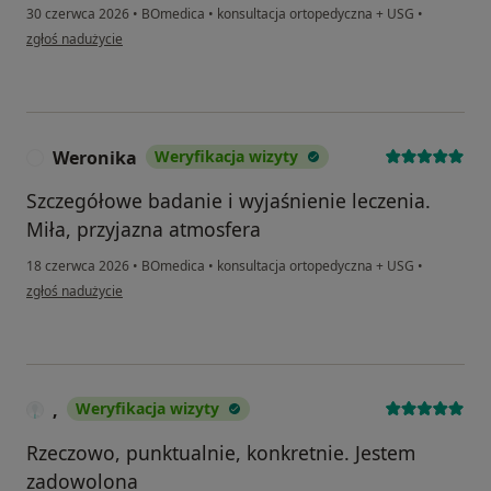
30 czerwca 2026
•
BOmedica
•
konsultacja ortopedyczna + USG
•
w opinii użytkownika Yana
zgłoś nadużycie
Weronika
Weryfikacja wizyty
W
Szczegółowe badanie i wyjaśnienie leczenia.
Miła, przyjazna atmosfera
18 czerwca 2026
•
BOmedica
•
konsultacja ortopedyczna + USG
•
w opinii użytkownika Weronika
zgłoś nadużycie
,
Weryfikacja wizyty
Rzeczowo, punktualnie, konkretnie. Jestem
zadowolona