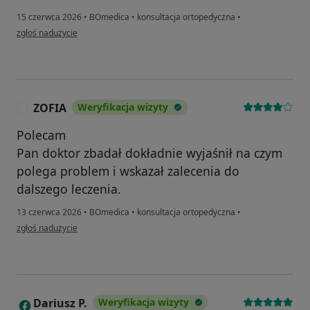
15 czerwca 2026
•
BOmedica
•
konsultacja ortopedyczna
•
w opinii użytkownika ,
zgłoś nadużycie
ZOFIA
Weryfikacja wizyty
Z
Polecam
Pan doktor zbadał dokładnie wyjaśnił na czym
polega problem i wskazał zalecenia do
dalszego leczenia.
13 czerwca 2026
•
BOmedica
•
konsultacja ortopedyczna
•
w opinii użytkownika ZOFIA
zgłoś nadużycie
Dariusz P.
Weryfikacja wizyty
D