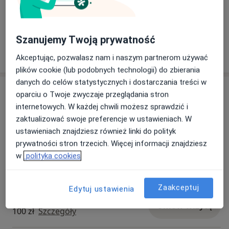
Zobacz galerię (5)
Szanujemy Twoją prywatność
Pokaż więcej
o doświadczeniu
Akceptując, pozwalasz nam i naszym partnerom używać
plików cookie (lub podobnych technologii) do zbierania
danych do celów statystycznych i dostarczania treści w
Usługi i ceny
oparciu o Twoje zwyczaje przeglądania stron
internetowych. W każdej chwili możesz sprawdzić i
Konsultacja ortopedyczna
Umów wizytę
zaktualizować swoje preferencje w ustawieniach. W
300 zł
Szczegóły
ustawieniach znajdziesz również linki do polityk
prywatności stron trzecich. Więcej informacji znajdziesz
Konsultacja ortopedyczna + USG
w
polityka cookies
Umów wizytę
Od 300 zł
Szczegóły
Zaakceptuj
Edytuj ustawienia
Iniekcje dostawowe
Umów wizytę
100 zł
Szczegóły