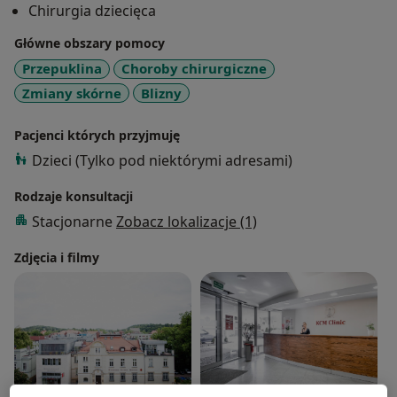
Chirurgia dziecięca
Doktor Kwiatuszewski ceniony jest za ogromną
Główne obszary pomocy
troskliwość, życzliwość, wyrozumiałość, fachowość,
Przepuklina
Choroby chirurgiczne
oraz właściwe podejście do pacjentów, co jest
Zmiany skórne
Blizny
szczególnie ważne w przypadku dzieci.
Pacjenci których przyjmuję
Dzieci (Tylko pod niektórymi adresami)
Rodzaje konsultacji
Stacjonarne
Zobacz lokalizacje (1)
Zdjęcia i filmy