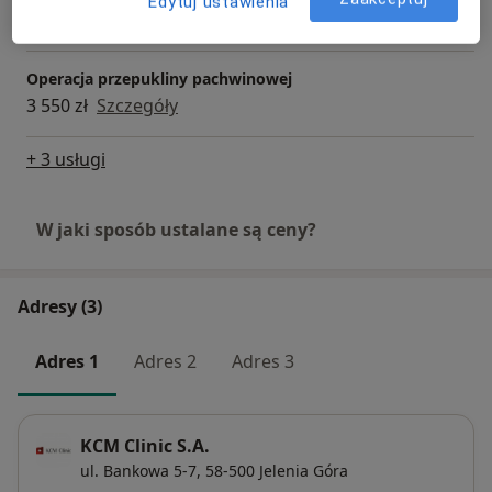
Edytuj ustawienia
2 200 zł
Szczegóły
Operacja przepukliny pachwinowej
3 550 zł
Szczegóły
+ 3 usługi
W jaki sposób ustalane są ceny?
Adresy (3)
Adres 1
Adres 2
Adres 3
KCM Clinic S.A.
ul. Bankowa 5-7,
58-500
Jelenia Góra