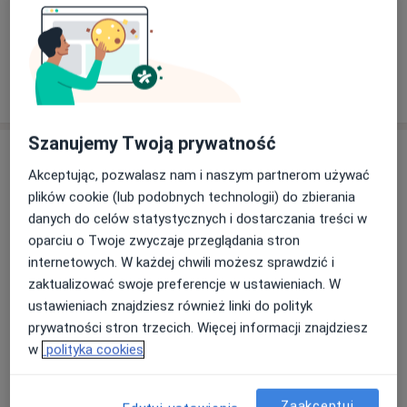
Zobacz galerię (2)
Pokaż więcej
o doświadczeniu
Szanujemy Twoją prywatność
Usługi i ceny
Akceptując, pozwalasz nam i naszym partnerom używać
Konsultacja chirurgiczna dzieci
plików cookie (lub podobnych technologii) do zbierania
250 zł
Szczegóły
danych do celów statystycznych i dostarczania treści w
oparciu o Twoje zwyczaje przeglądania stron
Konsultacja chirurgiczna
internetowych. W każdej chwili możesz sprawdzić i
Szczegóły
zaktualizować swoje preferencje w ustawieniach. W
ustawieniach znajdziesz również linki do polityk
prywatności stron trzecich. Więcej informacji znajdziesz
Operacja jąder
w
polityka cookies
3 950 zł
Szczegóły
Operacja krótkiego wędzidełka
Zaakceptuj