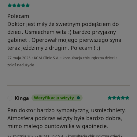
Polecam
Doktor jest miły że swietnym podejściem do
dzieci. Uśmiechem wita :) bardzo przyjazny
gabinet . Operował mojego pierwszego syna
teraz jeździmy z drugim. Polecam ! :)
27 maja 2025
•
KCM Clinic S.A.
•
konsultacja chirurgiczna dzieci
•
w opinii użytkownika Małgorzata Herba
zgłoś nadużycie
Kinga
Weryfikacja wizyty
K
Pan doktor bardzo sympatyczny, usmiechniety.
Atmosfera podczas wizyty była bardzo dobra,
mimo malego buntownika w gabinecie.
27 stycznia 2025
•
KCM Clinic S.A.
•
konsultacja chirurgiczna dzieci
•