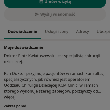
Umów wizytę
Wyślij wiadomość
Doświadczenie
Usługi i ceny
Adresy
Ubezpi
Moje doświadczenie
Doktor Piotr Kwiatuszewski jest specjalistą chirurgii
dziecięcej.
Pan Doktor przyjmuje pacjentów w ramach konsultacji
specjalistycznych, jak również jest operatorem
Oddziału Chirurgii Dziecięcej KCM Clinic, w ramach
którego wykonuje szereg zabiegów, począwszy od
O mnie
operacji przepuklin, skończywszy na zabiegach
więcej
urologicznych, takich jak wnętrostwo czy zabieg
Zakres porad
stulejki.