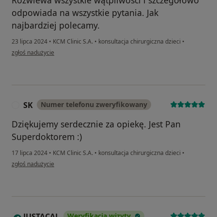
Rozwiewa wszystkie wątpliwości i szczegółowo
odpowiada na wszystkie pytania. Jak
najbardziej polecamy.
23 lipca 2024
•
KCM Clinic S.A.
•
konsultacja chirurgiczna dzieci
•
w opinii użytkownika Dominika Skórska
zgłoś nadużycie
SK
Numer telefonu zweryfikowany
S
Dziękujemy serdecznie za opiekę. Jest Pan
Superdoktorem :)
17 lipca 2024
•
KCM Clinic S.A.
•
konsultacja chirurgiczna dzieci
•
w opinii użytkownika SK
zgłoś nadużycie
JUSTACAL
Weryfikacja wizyty
J