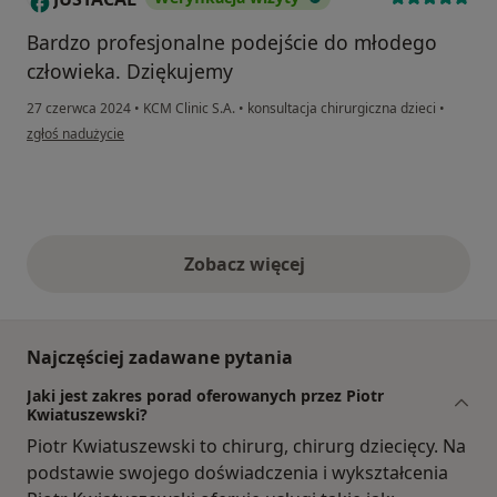
Bardzo profesjonalne podejście do młodego
człowieka. Dziękujemy
27 czerwca 2024
•
KCM Clinic S.A.
•
konsultacja chirurgiczna dzieci
•
w opinii użytkownika JUSTACAL
zgłoś nadużycie
Zobacz więcej
opinie powyżej
Najczęściej zadawane pytania
Jaki jest zakres porad oferowanych przez Piotr
Kwiatuszewski?
Piotr Kwiatuszewski to chirurg, chirurg dziecięcy. Na
podstawie swojego doświadczenia i wykształcenia