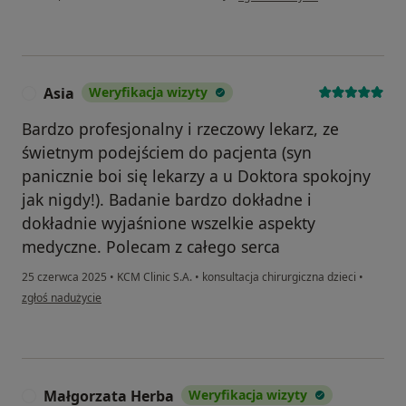
Asia
Weryfikacja wizyty
A
Bardzo profesjonalny i rzeczowy lekarz, ze
świetnym podejściem do pacjenta (syn
panicznie boi się lekarzy a u Doktora spokojny
jak nigdy!). Badanie bardzo dokładne i
dokładnie wyjaśnione wszelkie aspekty
medyczne. Polecam z całego serca
25 czerwca 2025
•
KCM Clinic S.A.
•
konsultacja chirurgiczna dzieci
•
w opinii użytkownika Asia
zgłoś nadużycie
Małgorzata Herba
Weryfikacja wizyty
M