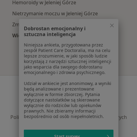
Hemoroidy w Jeleniej Górze
Nietrzymanie moczu w Jeleniej Górze
Zmiany skórne w Jeleniej Górze
Dobrostan emocjonalny i
sztuczna inteligencja
Więcej (15)
Więcej w kategorii: Najczęście leczone chorob
Niniejsza ankieta, przygotowana przez
zespół Patient Care Doctoralia, ma na celu
lepsze zrozumienie, w jaki sposób ludzie
korzystają z narzędzi sztucznej inteligencji
jako wsparcia dla swojego dobrostanu
emocjonalnego i zdrowia psychicznego.
Serwis
Udział w ankiecie jest anonimowy, a wyniki
będą analizowane i prezentowane
wyłącznie w formie zbiorczej. Pytania
Regulamin
dotyczące nastolatków są skierowane
Polityka prywatności pacjentów
wyłącznie do rodziców lub opiekunów
Polityka prywatności profesjonalistów
prawnych. Nie zbieramy informacji
bezpośrednio od osób niepełnoletnich.
Polityka prywatności dla profesjonalistów, których
dane pozyskaliśmy samodzielnie
Polityka cookies
Start survey