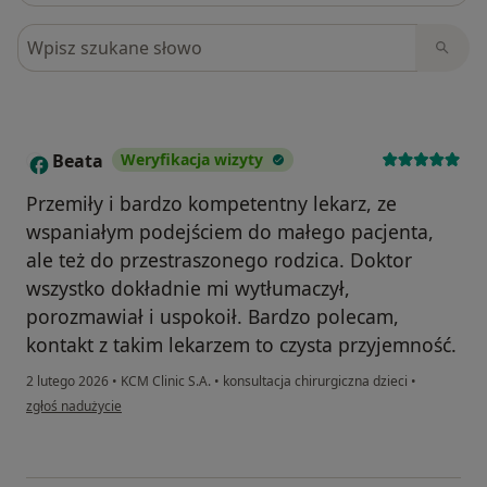
Szukaj w opiniach
Beata
Weryfikacja wizyty
B
Przemiły i bardzo kompetentny lekarz, ze
wspaniałym podejściem do małego pacjenta,
ale też do przestraszonego rodzica. Doktor
wszystko dokładnie mi wytłumaczył,
porozmawiał i uspokoił. Bardzo polecam,
kontakt z takim lekarzem to czysta przyjemność.
2 lutego 2026
•
KCM Clinic S.A.
•
konsultacja chirurgiczna dzieci
•
w opinii użytkownika Beata
zgłoś nadużycie