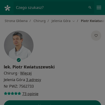
Me
Czego szukasz?
Strona Główna
Chirurg
Jelenia Góra
Piotr Kwiatus
Zmień miasto
lek.
Piotr Kwiatuszewski
O specjalizacjach
Chirurg
·
Więcej
Jelenia Góra
3 adresy
Nr PWZ: 7562733
73 opinie