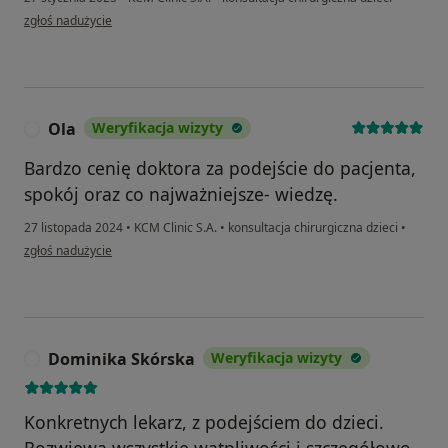
w opinii użytkownika Kinga
zgłoś nadużycie
Ola
Weryfikacja wizyty
O
Bardzo cenię doktora za podejście do pacjenta,
spokój oraz co najważniejsze- wiedzę.
27 listopada 2024
•
KCM Clinic S.A.
•
konsultacja chirurgiczna dzieci
•
w opinii użytkownika Ola
zgłoś nadużycie
Dominika Skórska
Weryfikacja wizyty
D
Konkretnych lekarz, z podejściem do dzieci.