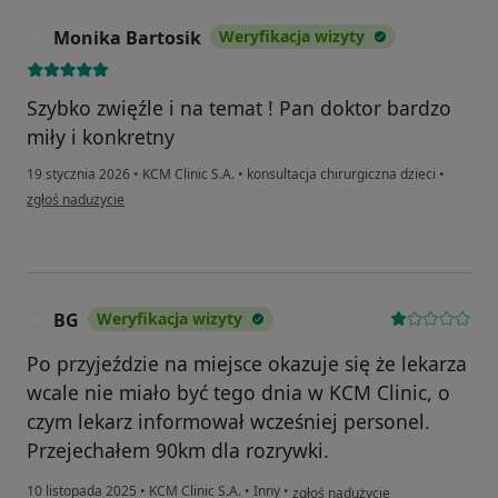
Monika Bartosik
Weryfikacja wizyty
M
Szybko zwięźle i na temat ! Pan doktor bardzo
miły i konkretny
19 stycznia 2026
•
KCM Clinic S.A.
•
konsultacja chirurgiczna dzieci
•
w opinii użytkownika Monika Bartosik
zgłoś nadużycie
BG
Weryfikacja wizyty
B
Po przyjeździe na miejsce okazuje się że lekarza
wcale nie miało być tego dnia w KCM Clinic, o
czym lekarz informował wcześniej personel.
Przejechałem 90km dla rozrywki.
w opinii użytkownika BG
10 listopada 2025
•
KCM Clinic S.A.
•
Inny
•
zgłoś nadużycie