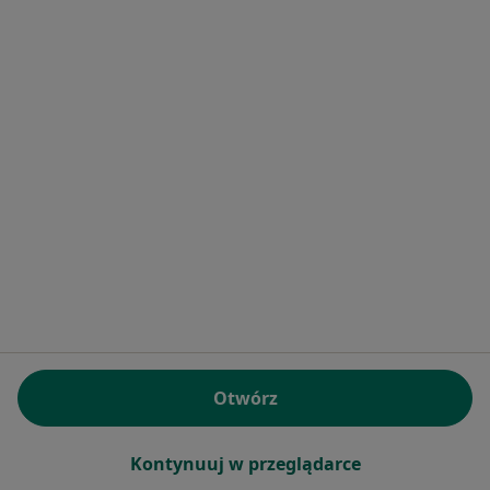
Serwis
Regulamin
Polityka prywatności pacjentów
Polityka prywatności profesjonalistów
Polityka prywatności dla profesjonalistów, których
dane pozyskaliśmy samodzielnie
Polityka cookies
Jak działają wyniki wyszukiwania
Dostępność
O nas
Praca
Rekrutujemy!
Partnerzy
Centrum prasowe
Otwórz
Kontakt
Dla pacjentów
Kontynuuj w przeglądarce