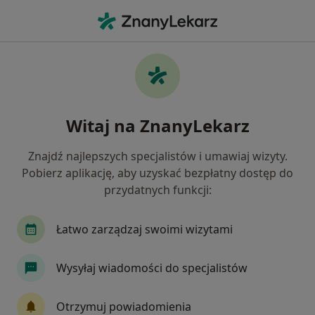
Me
Chirurg • Złotoryja, dolnośląskie
Filtry
Mapa
Polecani chirurdzy w Złotoryi
Witaj na ZnanyLekarz
Jak działają wyniki wyszukiwania
Znajdź najlepszych specjalistów i umawiaj wizyty.
Pobierz aplikację, aby uzyskać bezpłatny dostęp do
przydatnych funkcji:
Łatwo zarządzaj swoimi wizytami
Wysyłaj wiadomości do specjalistów
lek. Piotr Czerczuk
Chirurg, Proktolog, Lekarz wykonujący zabiegi medycyny
Otrzymuj powiadomienia