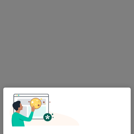
dr n. med. Andrzej Hap
·
Więcej
Chirurg, Onkolog, Proktolog
287 opinii
Kosmiczna 14, Legnica
•
Mapa
NZOZ EMAG s.c. w Legnicy
Konsultacja chirurgiczna
300 zł
Specjalista nie oferuje umawiania online pod tym adresem.
Poproś o wizytę