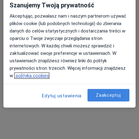
Szanujemy Twoją prywatność
Akceptując, pozwalasz nam i naszym partnerom używać
lek. Stanisław Sinicki
plików cookie (lub podobnych technologii) do zbierania
danych do celów statystycznych i dostarczania treści w
Chirurg, Lekarz wykonujący zabiegi medycyny estetycznej,
·
Więcej
oparciu o Twoje zwyczaje przeglądania stron
Flebolog
internetowych. W każdej chwili możesz sprawdzić i
87 opinii
zaktualizować swoje preferencje w ustawieniach. W
Fabryczna 22, Legnica
•
Mapa
ustawieniach znajdziesz również linki do polityk
Pro Medical Clinic Advanced
prywatności stron trzecich. Więcej informacji znajdziesz
Konsultacja chirurgiczna
250 zł
w
polityka cookies
Specjalista nie oferuje umawiania online pod tym adresem.
Zaakceptuj
Edytuj ustawienia
Poproś o wizytę