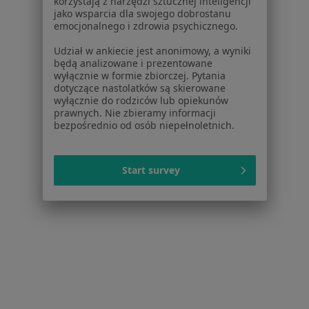
korzystają z narzędzi sztucznej inteligencji
jako wsparcia dla swojego dobrostanu
emocjonalnego i zdrowia psychicznego.
Udział w ankiecie jest anonimowy, a wyniki
będą analizowane i prezentowane
wyłącznie w formie zbiorczej. Pytania
Przychodnia Lekarska i Pracownia
dotyczące nastolatków są skierowane
wyłącznie do rodziców lub opiekunów
Analityczna Mederi
prawnych. Nie zbieramy informacji
Chirurgia, Ortopedia, Dietetyka
bezpośrednio od osób niepełnoletnich.
5 opinii
Słoneczna 7, Złotoryja
•
Mapa
Start survey
Brak dostępnych specjalistów z wolnymi terminami w tym centrum medycznym.
Pokaż profil