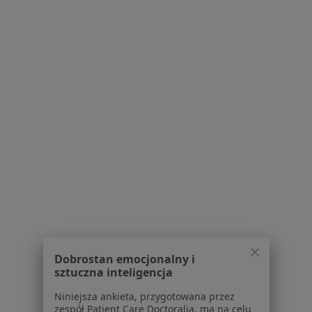
Serwis
Regulamin
Polityka prywatności pacjentów
Polityka prywatności profesjonalistów
Polityka prywatności dla profesjonalistów, których
dane pozyskaliśmy samodzielnie
Polityka cookies
Jak działają wyniki wyszukiwania
Dostępność
O nas
Praca
Rekrutujemy!
Partnerzy
Centrum prasowe
Dobrostan emocjonalny i
Kontakt
sztuczna inteligencja
Dla pacjentów
Niniejsza ankieta, przygotowana przez
zespół Patient Care Doctoralia, ma na celu