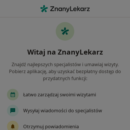
Me
Rak Jelita Grubego • Jelenia Góra, dolnośląskie
Filtry
• 1
Ubezpieczenie
Map
Rak jelita grubego specjaliści w Jeleniej
Witaj na ZnanyLekarz
Górze
Jak działają wyniki wyszukiwania
Znajdź najlepszych specjalistów i umawiaj wizyty.
Pobierz aplikację, aby uzyskać bezpłatny dostęp do
przydatnych funkcji:
Jakiego specjalisty szukasz?
Chirurg
Ginekolog
Neurolog
Okulist
Łatwo zarządzaj swoimi wizytami
Wysyłaj wiadomości do specjalistów
Otrzymuj powiadomienia