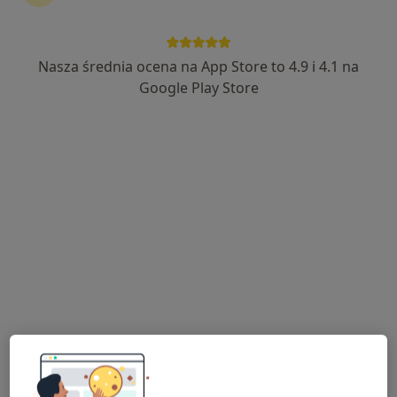
Nasza średnia ocena na App Store to 4.9 i 4.1 na
Rezonans Magnetyczny Centrum
Google Play Store
Medyczne Zabobrze
·
Więcej
Diagnostyka
2 opinie
Adres 1
Adres 2
Wiejska 11, Jelenia Góra
•
Mapa
Centrum Medyczne Zabobrze – Diagnostyka Obrazowa Jelenia Góra
Rezonans głowy
690 zł
Specjalista nie oferuje umawiania online pod tym adresem.
Poproś o wizytę