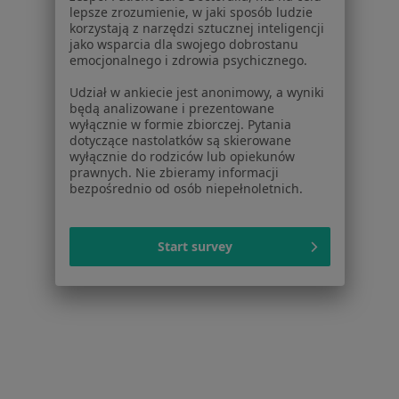
Lekarze
lepsze zrozumienie, w jaki sposób ludzie
Placówki medyczne
korzystają z narzędzi sztucznej inteligencji
Pytania i odpowiedzi
jako wsparcia dla swojego dobrostanu
emocjonalnego i zdrowia psychicznego.
Usługi i zabiegi
Choroby
Udział w ankiecie jest anonimowy, a wyniki
Pomoc
będą analizowane i prezentowane
wyłącznie w formie zbiorczej. Pytania
Aplikacje mobilne
dotyczące nastolatków są skierowane
Blog dla pacjentów
wyłącznie do rodziców lub opiekunów
prawnych. Nie zbieramy informacji
Dla profesjonalistów
bezpośrednio od osób niepełnoletnich.
Cennik
Dla lekarzy
Start survey
Dla placówek medycznych
Noa Notes
nowość
Baza wiedzy
Centrum Pomocy dla Specjalisty
Kontakt
ZnanyLekarz - Strona główna