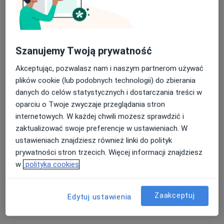
Szanujemy Twoją prywatność
Akceptując, pozwalasz nam i naszym partnerom używać
plików cookie (lub podobnych technologii) do zbierania
Centrum Medyczne Promed
danych do celów statystycznych i dostarczania treści w
·
Więcej
oparciu o Twoje zwyczaje przeglądania stron
Interna, Neurologia, Kardiologia
434 opinie
internetowych. W każdej chwili możesz sprawdzić i
zaktualizować swoje preferencje w ustawieniach. W
Różyckiego 6, Jelenia Góra
•
Mapa
ustawieniach znajdziesz również linki do polityk
Konsultacja ginekologiczna
od 170 zł
prywatności stron trzecich. Więcej informacji znajdziesz
Pokaż więcej usług
w
polityka cookies
Brak dostępnych specjalistów z wolnymi terminami w tym centrum medycznym.
Zaakceptuj
Edytuj ustawienia
Pokaż profil