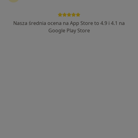
Nasza średnia ocena na App Store to 4.9 i 4.1 na
Bezpieczne płatności
Google Play Store
lek. Jolanta Zwolan
·
Więcej
Internista
151 opinii
>>250000 przyjętych Pacjentów - >>20000
Teleporad
293 OPINIE * * * * * na G.O.O.G.L.E - ocena 5.00/5
30 lat POZ codziennie przejmując rolę specjalistów
Popularny specjalista: pacjenci chętnie płacą
online
Adres
Online
Letnia 2, Jelenia Góra
•
Mapa
Specjalistyczny Gabinet Prywatny Jolanta Zwolan. Przychodnia lekarska Medinap NZOZ "NA LETNIEJ” Jelenia Góra.