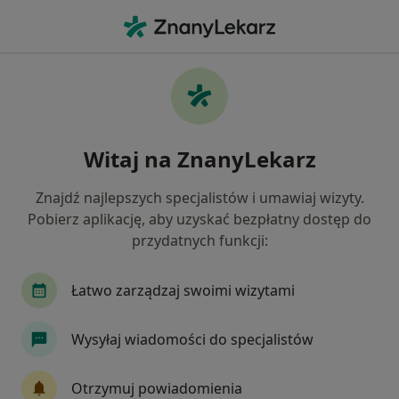
Me
Cukrzyca • Jelenia Góra, dolnośląskie
Filtry
• 1
Ubezpieczenie
Map
Cukrzyca specjaliści w Jeleniej Górze
Witaj na ZnanyLekarz
Jak działają wyniki wyszukiwania
Znajdź najlepszych specjalistów i umawiaj wizyty.
Pobierz aplikację, aby uzyskać bezpłatny dostęp do
Jakiego specjalisty szukasz?
przydatnych funkcji:
Internista
Chirurg
Lekarz rodzinny
O
Łatwo zarządzaj swoimi wizytami
Wysyłaj wiadomości do specjalistów
Otrzymuj powiadomienia