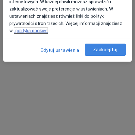
internetowych. W każdej chwili możesz sprawdzić i
1018 opinii
zaktualizować swoje preferencje w ustawieniach. W
ustawieniach znajdziesz również linki do polityk
VOXEL Piłsudskiego 35, Jelenia Góra
•
Mapa
prywatności stron trzecich. Więcej informacji znajdziesz
Konsultacja dietetyczna
190 zł
w
polityka cookies
Zaakceptuj
Edytuj ustawienia
Agnieszka Goździk
dietetyk
Brak dostępnych specjalistów z wolnymi terminami w tym centrum medycznym.
Pokaż profil