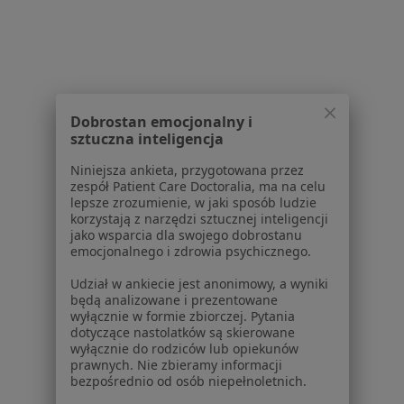
Schorzenia w Jeleniej Górze
Zaburzenia rytmu serca w Jeleniej Górze
Choroby serca w Jeleniej Górze
Dobrostan emocjonalny i
Choroba wieńcowa w Jeleniej Górze
sztuczna inteligencja
Nadciśnienie w Jeleniej Górze
Niniejsza ankieta, przygotowana przez
zespół Patient Care Doctoralia, ma na celu
Nadciśnienie tętnicze w Jeleniej Górze
lepsze zrozumienie, w jaki sposób ludzie
korzystają z narzędzi sztucznej inteligencji
Więcej (15)
jako wsparcia dla swojego dobrostanu
Więcej w kategorii: Schorzenia w Jeleniej Górz
emocjonalnego i zdrowia psychicznego.
Udział w ankiecie jest anonimowy, a wyniki
będą analizowane i prezentowane
Cukrzyca Specjaliści W Jeleniej Górze
wyłącznie w formie zbiorczej. Pytania
dotyczące nastolatków są skierowane
wyłącznie do rodziców lub opiekunów
prawnych. Nie zbieramy informacji
bezpośrednio od osób niepełnoletnich.