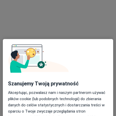
Wiejska 11, Jelenia Góra
•
Mapa
Centrum Medyczne Zabobrze – Diagnostyka Obrazowa Jelenia Góra
Densytometria
240 zł
Specjalista nie oferuje umawiania online pod tym adresem.
Poproś o wizytę
Szanujemy Twoją prywatność
Akceptując, pozwalasz nam i naszym partnerom używać
plików cookie (lub podobnych technologii) do zbierania
Bezpieczne płatności
danych do celów statystycznych i dostarczania treści w
Mój Dietetyk
oparciu o Twoje zwyczaje przeglądania stron
Dietetyka