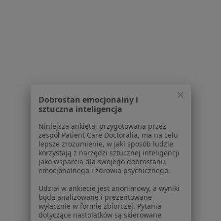
Nadciśnienie w Jeleniej Górze
Nadciśnienie tętnicze w Jeleniej Górze
Więcej (15)
Więcej w kategorii: Schorzenia w Jeleniej Górz
Zaburzenia Rytmu Serca Specjaliści W Jeleniej Górze
Dobrostan emocjonalny i
sztuczna inteligencja
Niniejsza ankieta, przygotowana przez
zespół Patient Care Doctoralia, ma na celu
lepsze zrozumienie, w jaki sposób ludzie
korzystają z narzędzi sztucznej inteligencji
Serwis
jako wsparcia dla swojego dobrostanu
emocjonalnego i zdrowia psychicznego.
Regulamin
Udział w ankiecie jest anonimowy, a wyniki
Polityka prywatności pacjentów
będą analizowane i prezentowane
Polityka prywatności profesjonalistów
wyłącznie w formie zbiorczej. Pytania
Polityka prywatności dla profesjonalistów, których
dotyczące nastolatków są skierowane