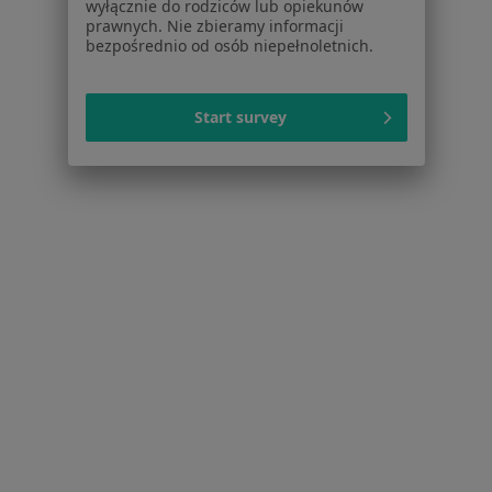
wyłącznie do rodziców lub opiekunów
dane pozyskaliśmy samodzielnie
prawnych. Nie zbieramy informacji
Polityka cookies
bezpośrednio od osób niepełnoletnich.
Jak działają wyniki wyszukiwania
Dostępność
O nas
Start survey
Praca
Rekrutujemy!
Partnerzy
Centrum prasowe
Kontakt
Dla pacjentów
Lekarze
Placówki medyczne
Pytania i odpowiedzi
Usługi i zabiegi
Choroby
Pomoc
Aplikacje mobilne
Blog dla pacjentów