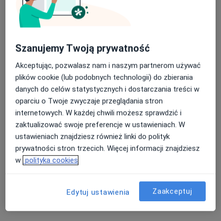
Pokaż więcej usług
Brak dostępnych specjalistów z wolnymi terminami w tym centrum medycznym.
Pokaż profil
Szanujemy Twoją prywatność
Akceptując, pozwalasz nam i naszym partnerom używać
plików cookie (lub podobnych technologii) do zbierania
danych do celów statystycznych i dostarczania treści w
oparciu o Twoje zwyczaje przeglądania stron
internetowych. W każdej chwili możesz sprawdzić i
zaktualizować swoje preferencje w ustawieniach. W
ustawieniach znajdziesz również linki do polityk
KCM Clinic S.A.
prywatności stron trzecich. Więcej informacji znajdziesz
w
polityka cookies
·
Więcej
Chirurgia, Ortopedia, Okulistyka
389 opinii
Zaakceptuj
ul. Bankowa 5-7, Jelenia Góra
•
Mapa
Edytuj ustawienia
Konsultacja dietetyczna
180 zł