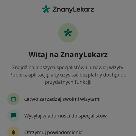
Me
Zaburzenia Rytmu Serca • Jelenia Góra, dolnośląskie
Filtry
• 1
Ubezpieczenie
Map
Zaburzenia rytmu serca specjaliści w
Witaj na ZnanyLekarz
Jeleniej Górze
Jak działają wyniki wyszukiwania
Znajdź najlepszych specjalistów i umawiaj wizyty.
Pobierz aplikację, aby uzyskać bezpłatny dostęp do
przydatnych funkcji:
Jakiego specjalisty szukasz?
Internista
Kardiolog
Chirurg
Ortope
Łatwo zarządzaj swoimi wizytami
Wysyłaj wiadomości do specjalistów
Otrzymuj powiadomienia