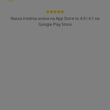
Nasza średnia ocena na App Store to 4.9 i 4.1 na
Google Play Store
Bezpieczne płatności
lek. Jolanta Zwolan
·
Więcej
Internista
153 opinie
295 OPINII * * * * * na G.O.O.G.L.E - ocena 5.00/5
>>250000 przyjętych Pacjentów - >>20000
Teleporad
30 lat POZ codziennie przejmując rolę specjalistów
Adres
Online
Letnia 2, Jelenia Góra
•
Mapa
Specjalistyczny Gabinet Prywatny Jolanta Zwolan. Przychodnia lekarska Medinap NZOZ "NA LETNIEJ” Jelenia Góra.
Konsultacja internistyczna
250 zł