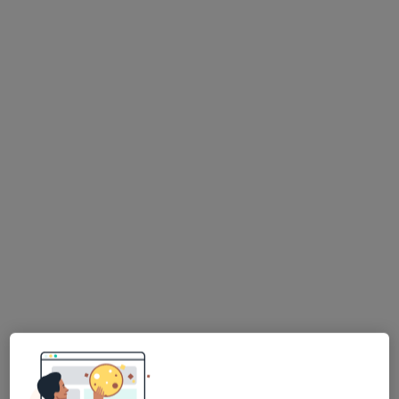
Specjalista nie oferuje umawiania online pod tym adresem.
Poproś o wizytę
Centrum Medyczne Promed
·
Więcej
Interna, Neurologia, Kardiologia
435 opinii
Różyckiego 6, Jelenia Góra
•
Mapa
Konsultacja ginekologiczna
od 170 zł