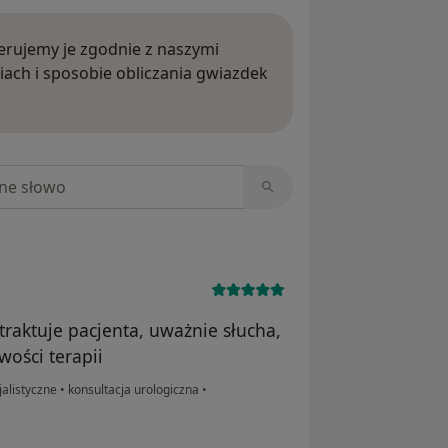
rujemy je zgodnie z naszymi
iach i sposobie obliczania gwiazdek
ięcej o opiniach
niach
raktuje pacjenta, uważnie słucha,
ości terapii
jalistyczne
•
konsultacja urologiczna
•