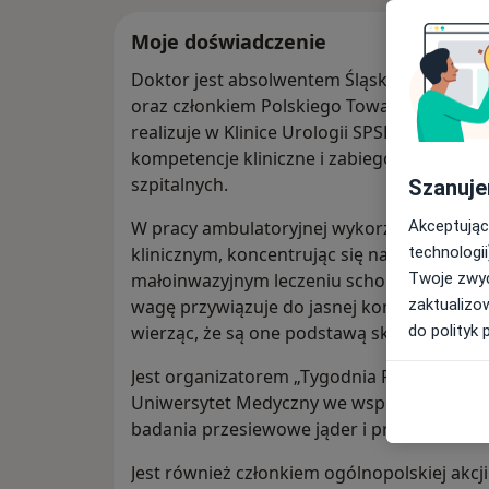
Moje doświadczenie
Doktor jest absolwentem Śląskiego Uniwe
oraz członkiem Polskiego Towarzystwa Urolo
realizuje w Klinice Urologii SPSK nr 1 w Zab
kompetencje kliniczne i zabiegowe, uczest
szpitalnych.
Szanuje
Akceptując
W pracy ambulatoryjnej wykorzystuje doś
technologii
klinicznym, koncentrując się na rzetelnej
Twoje zwyc
małoinwazyjnym leczeniu schorzeń układu
zaktualizo
wagę przywiązuje do jasnej komunikacji i i
do polityk 
wierząc, że są one podstawą skutecznej op
Jest organizatorem „Tygodnia Raka” – wyda
Uniwersytet Medyczny we współpracy z Kli
badania przesiewowe jąder i prostaty oraz
Jest również członkiem ogólnopolskiej akcj