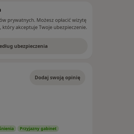
h
ntów prywatnych. Możesz opłacić wizytę
ę, który akceptuje Twoje ubezpieczenie.
według ubezpieczenia
Dodaj swoją opinię
śnienia
Przyjazny gabinet