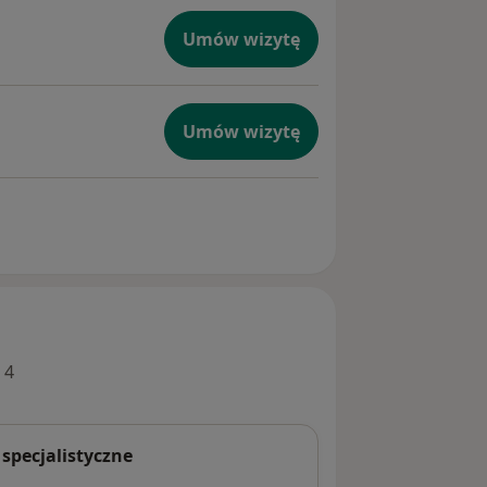
Umów wizytę
Umów wizytę
 4
 specjalistyczne