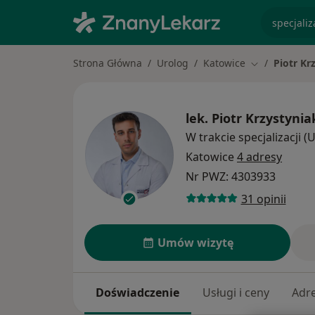
specjaliz
Strona Główna
Urolog
Katowice
Piotr Kr
Zmień miasto
lek.
Piotr Krzystynia
W trakcie specjalizacji (
Katowice
4 adresy
Nr PWZ: 4303933
31 opinii
Umów wizytę
Doświadczenie
Usługi i ceny
Adr