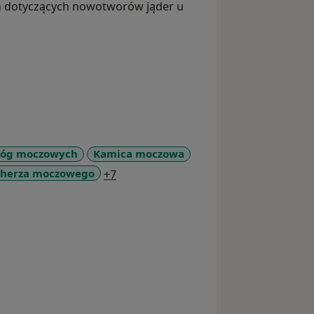
h dotyczących nowotworów jąder u
dróg moczowych
Kamica moczowa
a11y_sr_more_diseases
cherza moczowego
+7