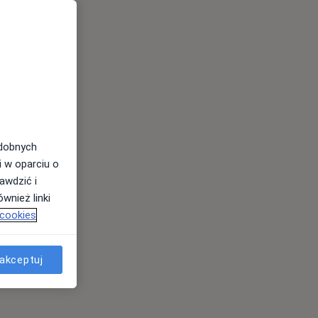
odobnych
i w oparciu o
awdzić i
wnież linki
 cookies
akceptuj