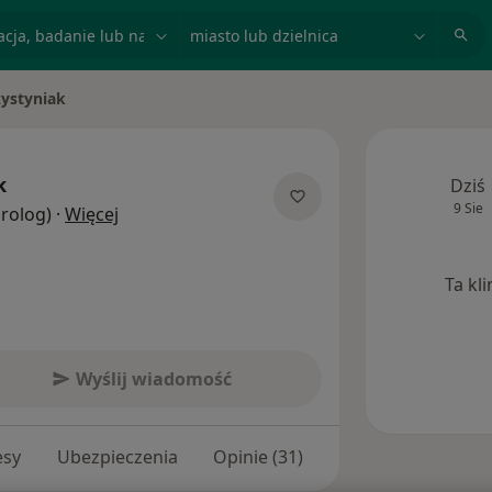
acja, badanie lub nazwisko
miasto lub dzielnica
zystyniak
k
Dziś
9 Sie
O specjalizacjach
Urolog)
·
Więcej
Ta kl
Wyślij wiadomość
esy
Ubezpieczenia
Opinie (31)