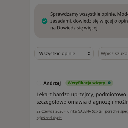
Sprawdzamy wszystkie opinie. Mode
zasadami, dowiedz się więcej o opin
Dowiedz się w
na
Dowiedz się więcej
Szukaj w opi
Andrzej
Weryfikacja wizyty
A
Lekarz bardzo uprzejmy, podmiotowo t
szczegółowo omawia diagnozę i możliw
29 czerwca 2026
•
Klinika GALENA Szpital i poradnie spec
w opinii użytkownika Andrzej
zgłoś nadużycie