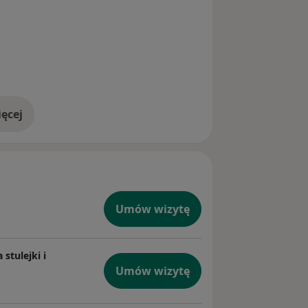
ęcej
doświadczeniu
Umów wizytę
stulejki i
Umów wizytę