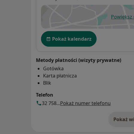
Powiększ
ot
Dostępność
Pokaż kalendarz
Metody płatności (wizyty prywatne)
Gotówka
Karta płatnicza
Blik
Telefon
32 758...
Pokaż numer telefonu
Pokaż wi
o 