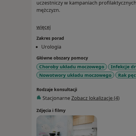
uczestniczy w kampaniach profilaktycznyc
mężczyzn.
O mnie
więcej
Zakres porad
Urologia
Główne obszary pomocy
Choroby układu moczowego
Infekcje 
Nowotwory układu moczowego
Rak pę
Rodzaje konsultacji
Stacjonarne
Zobacz lokalizacje (4)
Zdjęcia i filmy