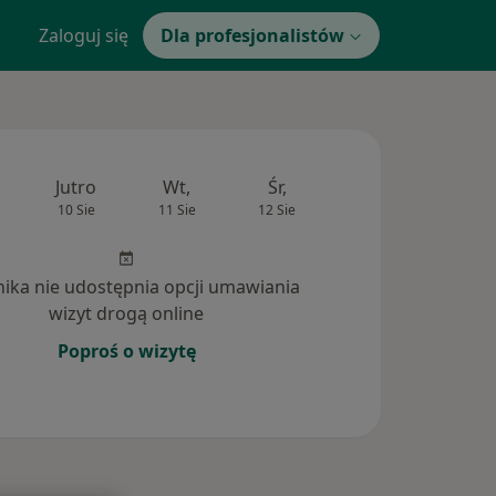
Zaloguj się
Dla profesjonalistów
Jutro
Wt,
Śr,
Czw,
Pt,
10 Sie
11 Sie
12 Sie
13 Sie
14 Si
inika nie udostępnia opcji umawiania
wizyt drogą online
Poproś o wizytę