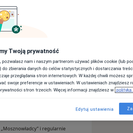
rsytetu Medycznego w Katowicach
gicznego. Specjalizację z urologii
rzu, gdzie na co dzień rozwija swoje
nicząc w leczeniu pacjentów
my Twoją prywatność
, pozwalasz nam i naszym partnerom używać plików cookie (lub p
wiadczenie zdobyte w ośrodku
) do zbierania danych do celów statystycznych i dostarczania treśc
 diagnostyce oraz nowoczesnym,
zaje przeglądania stron internetowych. W każdej chwili możesz spr
 moczowo-płciowego. Szczególną
wać swoje preferencje w ustawieniach. W ustawieniach znajdziesz ró
ndywidualnego podejścia do pacjenta,
prywatności stron trzecich. Więcej informacji znajdziesz w
polityka
ieki medycznej.
rzenia realizowanego przez Śląski
Za
niką Urologii w Zabrzu, obejmującego
Edytuj ustawienia
 kontrolę wyników PSA.
i „Mosznowładcy” i regularnie