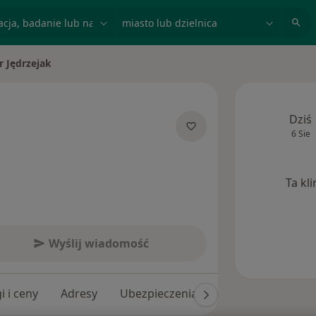
acja, badanie lub nazwisko
miasto lub dzielnica
r Jędrzejak
asto
Dziś
6 Sie
jalizacjach
Ta kl
Wyślij wiadomość
i i ceny
Adresy
Ubezpieczenia
Opinie (113)