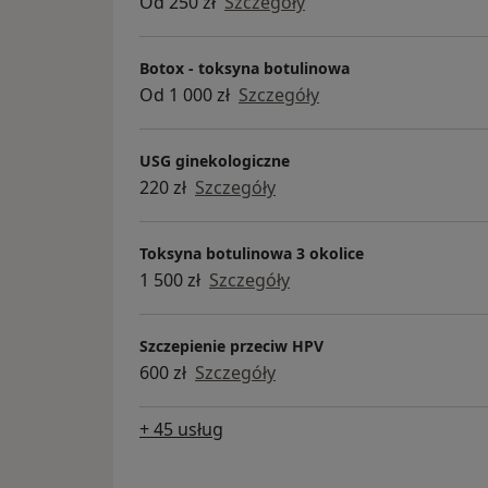
Od 250 zł
Szczegóły
zabiegi wykonasz w naszej klinice i już 
umów wizytę w WolaClinic.
Botox - toksyna botulinowa
Od 1 000 zł
Szczegóły
USG ginekologiczne
220 zł
Szczegóły
Toksyna botulinowa 3 okolice
1 500 zł
Szczegóły
Szczepienie przeciw HPV
600 zł
Szczegóły
+ 45 usług