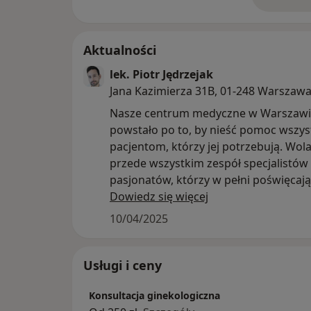
o 
Aktualności
lek. Piotr Jędrzejak
Jana Kazimierza 31B, 01-248 Warszaw
Nasze centrum medyczne w Warszaw
powstało po to, by nieść pomoc wszy
pacjentom, którzy jej potrzebują. Wola
przede wszystkim zespół specjalistów 
pasjonatów, którzy w pełni poświęcają 
którą kochają i która sprawia im olbr
Dowiedz się więcej
przyjemność.
10/04/2025
Możliwość zobaczenia uśmiechu na t
pacjenta po udanej diagnozie czy zab
motywuje nas do dalszej wytężonej pra
Usługi i ceny
utwierdza w przekonaniu, że to, co r
Konsultacja ginekologiczna
sens. Dowiesz się o nas więcej – spraw