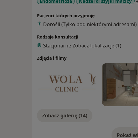
Endometrioza
Nadżerki szyjki macicy
dolnego pietra twarzy (zmarszczki lwie, poz
królicze, zmarszczki dolnej powieki, opada
Pacjenci których przyjmuję
ust, brodę brukowaną, kryzę nadbrudkową
Dorośli (Tylko pod niektórymi adresami)
hialuronowym, plastyką ust oraz mezoboto
usuwaniem tkanki tłuszczowej z niewygodny
Rodzaje konsultacji
zagęszczających skórę i liftingujących, a t
Stacjonarne
Zobacz lokalizacje (1)
owłosionej głowy z zastosowaniem koktajli 
bogatopłytkowego i fibryny. Ostatnio zain
Zdjęcia i filmy
zastosowaniem laserów i fal ultradźwięko
Zobacz galerię (14)
Pokaż wi