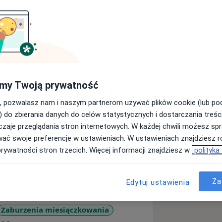
Warszawskiego oraz I Wydziału
my Twoją prywatność
Medycznego. Biotechnolog. Lekarz
czyłem ponadto kurs z USG piersi,
, pozwalasz nam i naszym partnerom używać plików cookie (lub p
edycyny estetycznej. Na co dzień
) do zbierania danych do celów statystycznych i dostarczania treśc
gii Warszawskiego Uniwersytetu
zaje przeglądania stron internetowych. W każdej chwili możesz spr
ce oraz Premium Medical w
wać swoje preferencje w ustawieniach. W ustawieniach znajdziesz ró
binet medycyny estetycznej.
prywatności stron trzecich. Więcej informacji znajdziesz w
polityka
 powikłane, zajmuję się zagadnieniami
 raka trzonu macicy i raka
nego u kobiet, zaburzenia
Za
Edytuj ustawienia
pcją hormonalną, w tym wkładkami
leczeniem niedoczynności tarczycy.
Zaburzenia miesiączkowania
arszczki górnego, środkowego i