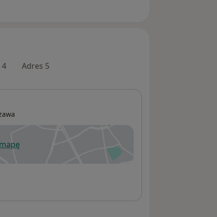
 4
Adres 5
zawa
 mapę
wiera się w nowej karcie