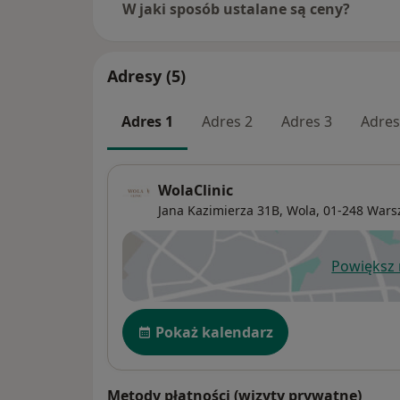
W jaki sposób ustalane są ceny?
Adresy (5)
Adres 1
Adres 2
Adres 3
Adres
WolaClinic
Jana Kazimierza 31B,
Wola
, 01-248
Wars
Powiększ
ot
Dostępność
Pokaż kalendarz
Metody płatności (wizyty prywatne)