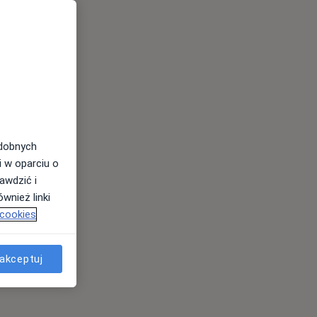
odobnych
i w oparciu o
awdzić i
wnież linki
 cookies
akceptuj