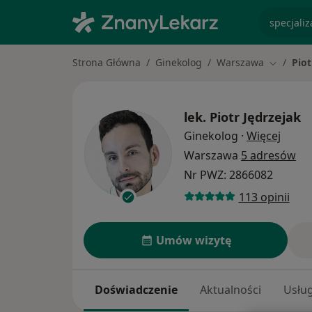
specjaliz
Strona Główna
Ginekolog
Warszawa
Piot
Zmień mi
lek.
Piotr Jędrzejak
O spec
Ginekolog
·
Więcej
Warszawa
5 adresów
Nr PWZ: 2866082
113 opinii
Umów wizytę
Doświadczenie
Aktualności
Usług