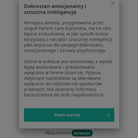
Centrum prasowe
Dobrostan emocjonalny i
sztuczna inteligencja
Kontakt
Niniejsza ankieta, przygotowana przez
Dla pacjentów
zespół Patient Care Doctoralia, ma na celu
lepsze zrozumienie, w jaki sposób ludzie
Lekarze
korzystają z narzędzi sztucznej inteligencji
Placówki medyczne
jako wsparcia dla swojego dobrostanu
Pytania i odpowiedzi
emocjonalnego i zdrowia psychicznego.
Usługi i zabiegi
Udział w ankiecie jest anonimowy, a wyniki
Choroby
będą analizowane i prezentowane
Pomoc
wyłącznie w formie zbiorczej. Pytania
dotyczące nastolatków są skierowane
Aplikacje mobilne
wyłącznie do rodziców lub opiekunów
Blog dla pacjentów
prawnych. Nie zbieramy informacji
bezpośrednio od osób niepełnoletnich.
Dla profesjonalistów
Cennik
Start survey
Dla lekarzy
Dla placówek medycznych
Noa Notes
nowość