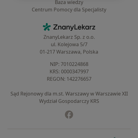
Baza wiedzy
Centrum Pomocy dla Specjalisty
Kontakt
ZnanyLekarz - Strona główna
ZnanyLekarz Sp. z o.o.
ul. Kolejowa 5/7
01-217 Warszawa, Polska
NIP: ⁠7010224868
KRS: ⁠0000347997
REGON: ⁠142276657
Sąd Rejonowy dla m.st. Warszawy w Warszawie XII
Wydział Gospodarczy KRS
Facebook
otwiera się w nowej karcie