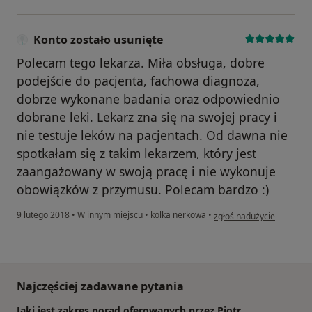
Konto zostało usunięte
Polecam tego lekarza. Miła obsługa, dobre
podejście do pacjenta, fachowa diagnoza,
dobrze wykonane badania oraz odpowiednio
dobrane leki. Lekarz zna się na swojej pracy i
nie testuje leków na pacjentach. Od dawna nie
spotkałam się z takim lekarzem, który jest
zaangażowany w swoją pracę i nie wykonuje
obowiązków z przymusu. Polecam bardzo :)
w opinii użytkownika Kont
9 lutego 2018
•
W innym miejscu
•
kolka nerkowa
•
zgłoś nadużycie
Najczęściej zadawane pytania
Jaki jest zakres porad oferowanych przez Piotr