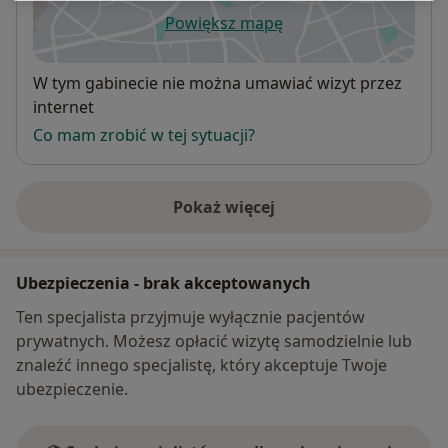
Powiększ mapę
otwiera się w nowej karcie
Dostępność
W tym gabinecie nie można umawiać wizyt przez
internet
Co mam zrobić w tej sytuacji?
Pokaż więcej
o adresie
Ubezpieczenia - brak akceptowanych
Ten specjalista przyjmuje wyłącznie pacjentów
prywatnych. Możesz opłacić wizytę samodzielnie lub
znaleźć innego specjalistę, który akceptuje Twoje
ubezpieczenie.