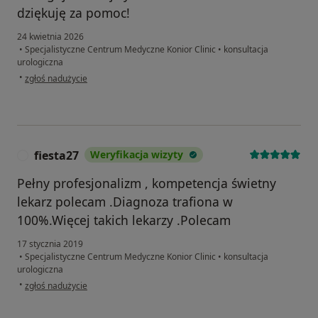
dziękuję za pomoc!
24 kwietnia 2026
•
Specjalistyczne Centrum Medyczne Konior Clinic
•
konsultacja
urologiczna
w opinii użytkownika Józef
•
zgłoś nadużycie
fiesta27
Weryfikacja wizyty
F
Pełny profesjonalizm , kompetencja świetny
lekarz polecam .Diagnoza trafiona w
100%.Więcej takich lekarzy .Polecam
17 stycznia 2019
•
Specjalistyczne Centrum Medyczne Konior Clinic
•
konsultacja
urologiczna
w opinii użytkownika fiesta27
•
zgłoś nadużycie