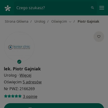
Me
Czego szukasz?
Strona Główna
Urolog
Oświęcim
Piotr Gajniak
Zmień miasto
lek.
Piotr Gajniak
O specjalizacjach
Urolog
·
Więcej
Oświęcim
5 adresów
Nr PWZ: 2166269
3 opinie