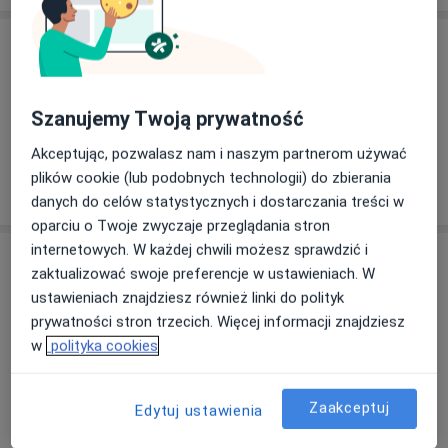
Usługi i ceny
Konsultacja urologiczna
Od 120 zł
Szczegóły
Szanujemy Twoją prywatność
Akceptując, pozwalasz nam i naszym partnerom używać
plików cookie (lub podobnych technologii) do zbierania
W jaki sposób ustalane są ceny?
danych do celów statystycznych i dostarczania treści w
oparciu o Twoje zwyczaje przeglądania stron
internetowych. W każdej chwili możesz sprawdzić i
Adresy (5)
zaktualizować swoje preferencje w ustawieniach. W
ustawieniach znajdziesz również linki do polityk
Adres 1
Adres 2
Adres 3
Adres 4
Adres 5
prywatności stron trzecich. Więcej informacji znajdziesz
w
polityka cookies
Oculus Oświęcim
Wysokie Brzegi 4,
32-600
Oświęcim
Zaakceptuj
Edytuj ustawienia