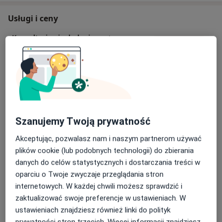
Usługi i ceny
Konsultacja ginekologiczna +
cytologia
Umów wizytę
420 zł
Szczegóły
Konsultacja ginekologiczna + USG +
cytologia
Umów wizytę
420 zł
Szczegóły
Szanujemy Twoją prywatność
Usg prenatalne III trymestru
Akceptując, pozwalasz nam i naszym partnerom używać
Umów wizytę
450 zł
Szczegóły
plików cookie (lub podobnych technologii) do zbierania
danych do celów statystycznych i dostarczania treści w
oparciu o Twoje zwyczaje przeglądania stron
Usg prenatalne II trymestru
Umów wizytę
internetowych. W każdej chwili możesz sprawdzić i
450 zł
Szczegóły
zaktualizować swoje preferencje w ustawieniach. W
ustawieniach znajdziesz również linki do polityk
USG prenatalne I trymestr