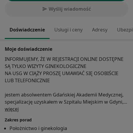
Wyślij wiadomość
Doświadczenie
Usługi i ceny
Adresy
Ubezpi
Moje doświadczenie
INFORMUJEMY, ŻE W REJESTRACJI ONLINE DOSTĘPNE
SĄ TYLKO WIZYTY GINEKOLOGICZNE
NA USG W CIĄŻY PROSZĘ UMAWIAĆ SIĘ OSOBIŚCIE
LUB TELEFONICZNIE
jestem absolwentem Gdańskiej Akademii Medycznej,
specjalizację uzyskałem w Szpitalu Miejskim w Gdyni,
O mnie
gdzie wiele lat pracowałem na stanowisku starszego
więcej
asystenta. Wspótworzyłem Oddział Położniczy w
Zakres porad
szpitalu Swissmed. Obecnie prowadzę prywatny
Położnictwo i ginekologia
gabinet ginekologiczny, pracuję w poradniach