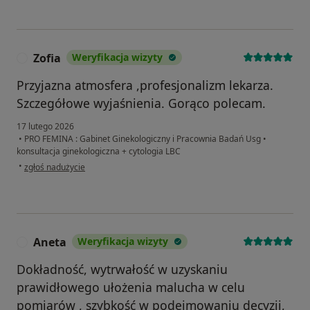
Zofia
Weryfikacja wizyty
Z
Przyjazna atmosfera ,profesjonalizm lekarza.
Szczegółowe wyjaśnienia. Gorąco polecam.
17 lutego 2026
•
PRO FEMINA : Gabinet Ginekologiczny i Pracownia Badań Usg
•
konsultacja ginekologiczna + cytologia LBC
w opinii użytkownika Zofia
•
zgłoś nadużycie
Aneta
Weryfikacja wizyty
A
Dokładność, wytrwałość w uzyskaniu
prawidłowego ułożenia malucha w celu
pomiarów , szybkość w podejmowaniu decyzji,