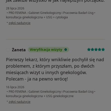
28 lipca 2026
•
PRO FEMINA : Gabinet Ginekologiczny i Pracownia Badań Usg
•
konsultacja ginekologiczna + USG + cytologia
w opinii użytkownika Magdalena
•
zgłoś nadużycie
Żaneta
Weryfikacja wizyty
Ż
Pierwszy lekarz, który wnikliwie pochylił się nad
problemem, z którym przyszłam, po dwóch
miesiącach wizyt u innych gnekologów.
Polecam - ja na pewno wrócę!
16 lipca 2026
•
PRO FEMINA : Gabinet Ginekologiczny i Pracownia Badań Usg
•
konsultacja ginekologiczna + USG ginekologiczne
w opinii użytkownika Żaneta
•
zgłoś nadużycie