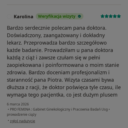
Karolina
Weryfikacja wizyty
K
Bardzo serdecznie polecam pana doktora.
Doświadczony, zaangażowany i dokładny
lekarz. Przeprowadza bardzo szczegółowo
każde badanie. Prowadziłam u pana doktora
każdą z ciąż i zawsze czułam się w pełni
zaopiekowana i poinformowana o moim stanie
zdrowia. Bardzo doceniam profesjonalizm i
staranność pana Piotra. Wizyta czasami bywa
dłuższa z racji, że doktor poświęca tyle czasu, ile
wymaga tego pacjentka, co jest dużym plusem
6 marca 2026
•
PRO FEMINA : Gabinet Ginekologiczny i Pracownia Badań Usg
•
prowadzenie ciąży
w opinii użytkownika Karolina
•
zgłoś nadużycie