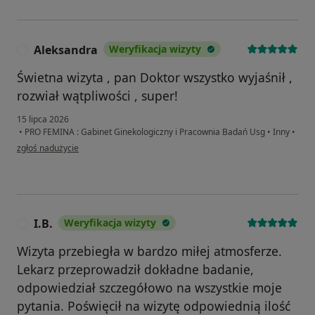
Aleksandra
Weryfikacja wizyty
A
Świetna wizyta , pan Doktor wszystko wyjaśnił ,
rozwiał wątpliwości , super!
15 lipca 2026
•
PRO FEMINA : Gabinet Ginekologiczny i Pracownia Badań Usg
•
Inny
•
w opinii użytkownika Aleksandra
zgłoś nadużycie
I.B.
Weryfikacja wizyty
I
Wizyta przebiegła w bardzo miłej atmosferze.
Lekarz przeprowadził dokładne badanie,
odpowiedział szczegółowo na wszystkie moje
pytania. Poświęcił na wizytę odpowiednią ilość