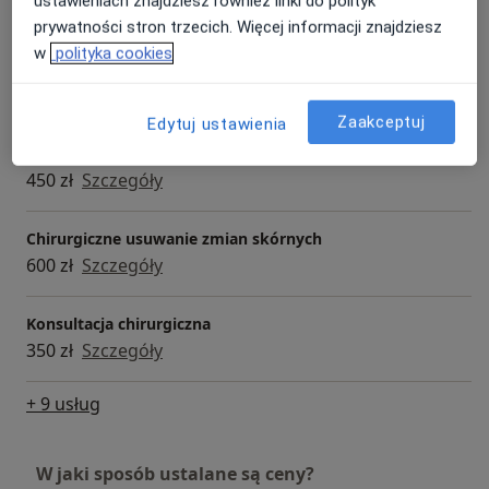
ustawieniach znajdziesz również linki do polityk
600 zł
Szczegóły
prywatności stron trzecich. Więcej informacji znajdziesz
w
polityka cookies
Konsultacja kardiochirurgiczna + EKG
600 zł
Szczegóły
Zaakceptuj
Edytuj ustawienia
Chirurgiczne opracowanie rany
450 zł
Szczegóły
Chirurgiczne usuwanie zmian skórnych
600 zł
Szczegóły
Konsultacja chirurgiczna
350 zł
Szczegóły
+ 9 usług
W jaki sposób ustalane są ceny?