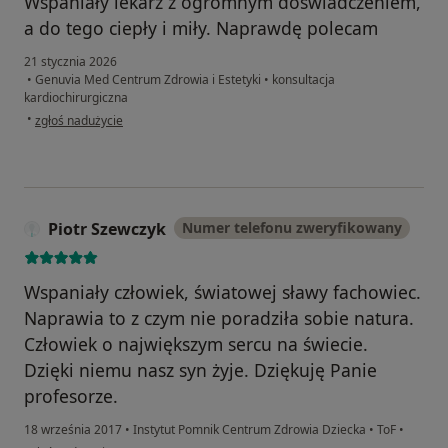
Wspaniały lekarz z ogromnym doświadczeniem,
a do tego ciepły i miły. Naprawdę polecam
21 stycznia 2026
•
Genuvia Med Centrum Zdrowia i Estetyki
•
konsultacja
kardiochirurgiczna
w opinii użytkownika PP
•
zgłoś nadużycie
Piotr Szewczyk
Numer telefonu zweryfikowany
Wspaniały człowiek, światowej sławy fachowiec.
Naprawia to z czym nie poradziła sobie natura.
Człowiek o największym sercu na świecie.
Dzięki niemu nasz syn żyje. Dziękuję Panie
profesorze.
18 września 2017
•
Instytut Pomnik Centrum Zdrowia Dziecka
•
ToF
•
w opinii użytkownika Piotr Szewczyk