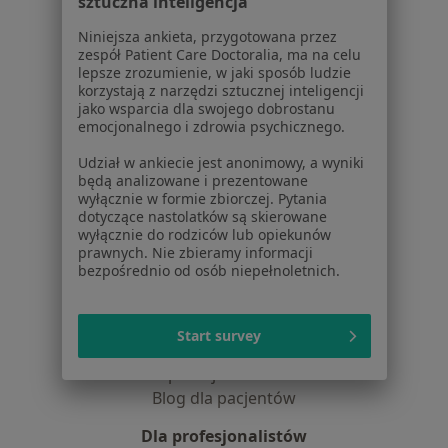
sztuczna inteligencja
Jak działają wyniki wyszukiwania
Dostępność
Niniejsza ankieta, przygotowana przez
zespół Patient Care Doctoralia, ma na celu
O nas
lepsze zrozumienie, w jaki sposób ludzie
Praca
Rekrutujemy!
korzystają z narzędzi sztucznej inteligencji
Partnerzy
jako wsparcia dla swojego dobrostanu
emocjonalnego i zdrowia psychicznego.
Centrum prasowe
Kontakt
Udział w ankiecie jest anonimowy, a wyniki
będą analizowane i prezentowane
Dla pacjentów
wyłącznie w formie zbiorczej. Pytania
dotyczące nastolatków są skierowane
Lekarze
wyłącznie do rodziców lub opiekunów
Placówki medyczne
prawnych. Nie zbieramy informacji
bezpośrednio od osób niepełnoletnich.
Pytania i odpowiedzi
Usługi i zabiegi
Choroby
Start survey
Pomoc
Aplikacje mobilne
Blog dla pacjentów
Dla profesjonalistów