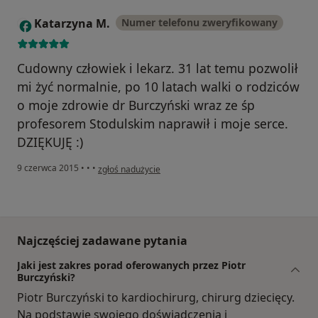
Katarzyna M.
Numer telefonu zweryfikowany
K
Cudowny człowiek i lekarz. 31 lat temu pozwolił
mi żyć normalnie, po 10 latach walki o rodziców
o moje zdrowie dr Burczyński wraz ze śp
profesorem Stodulskim naprawił i moje serce.
DZIĘKUJĘ :)
w opinii użytkownika Katarzyna M.
9 czerwca 2015
•
•
•
zgłoś nadużycie
Najczęściej zadawane pytania
Jaki jest zakres porad oferowanych przez Piotr
Burczyński?
Piotr Burczyński to kardiochirurg, chirurg dziecięcy.
Na podstawie swojego doświadczenia i