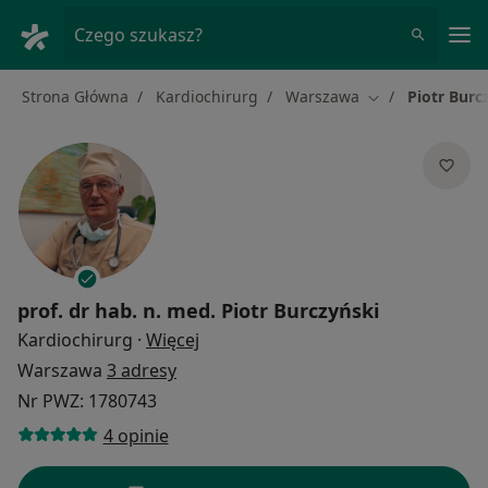
Me
Czego szukasz?
Strona Główna
Kardiochirurg
Warszawa
Piotr Burc
Zmień miasto
prof. dr hab. n. med.
Piotr Burczyński
O specjalizacjach
Kardiochirurg
·
Więcej
Warszawa
3 adresy
Nr PWZ: 1780743
4 opinie