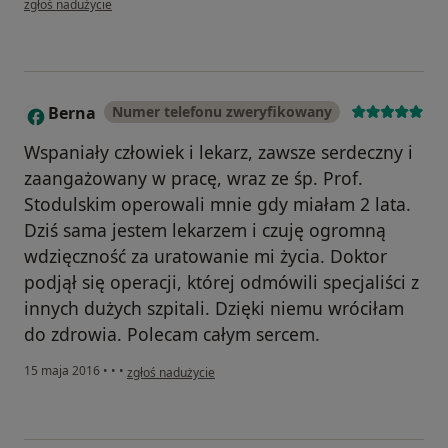
zgłoś nadużycie
Berna
Numer telefonu zweryfikowany
B
Wspaniały człowiek i lekarz, zawsze serdeczny i
zaangażowany w pracę, wraz ze śp. Prof.
Stodulskim operowali mnie gdy miałam 2 lata.
Dziś sama jestem lekarzem i czuję ogromną
wdzięczność za uratowanie mi życia. Doktor
podjął się operacji, której odmówili specjaliści z
innych dużych szpitali. Dzięki niemu wróciłam
do zdrowia. Polecam całym sercem.
w opinii użytkownika Berna
15 maja 2016
•
•
•
zgłoś nadużycie