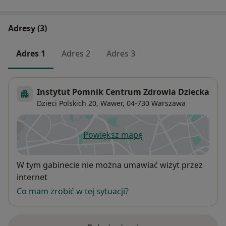
Adresy (3)
Adres 1
Adres 2
Adres 3
Instytut Pomnik Centrum Zdrowia Dziecka
Dzieci Polskich 20,
Wawer
, 04-730
Warszawa
Powiększ mapę
otwiera się w nowej karcie
Dostępność
W tym gabinecie nie można umawiać wizyt przez
internet
Co mam zrobić w tej sytuacji?