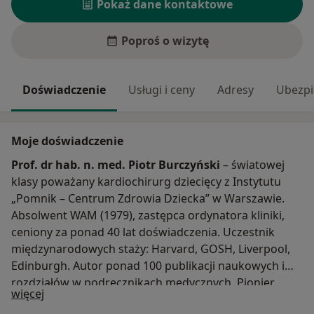
Pokaż dane kontaktowe
Poproś o wizytę
Doświadczenie
Usługi i ceny
Adresy
Ubezpi
Moje doświadczenie
Prof. dr hab. n. med. Piotr Burczyński
– światowej
klasy poważany kardiochirurg dziecięcy z Instytutu
„Pomnik – Centrum Zdrowia Dziecka” w Warszawie.
Absolwent WAM (1979), zastępca ordynatora kliniki,
ceniony za ponad 40 lat doświadczenia. Uczestnik
międzynarodowych staży: Harvard, GOSH, Liverpool,
Edinburgh. Autor ponad 100 publikacji naukowych i
rozdziałów w podręcznikach medycznych. Pionier
O mnie
więcej
operacji u noworodków wspomaganych