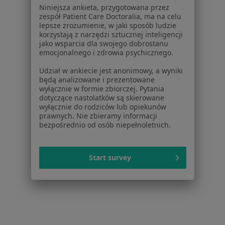
Powiązane
|
Oferty pracy -
Niniejsza ankieta, przygotowana przez
wyszukiwania
zespół Patient Care Doctoralia, ma na celu
Kardiochirurg
lepsze zrozumienie, w jaki sposób ludzie
Najczęstsze schorzenia
korzystają z narzędzi sztucznej inteligencji
jako wsparcia dla swojego dobrostanu
Niewydolność serca Warszawa
emocjonalnego i zdrowia psychicznego.
Choroba niedokrwienna serca Warszawa
Udział w ankiecie jest anonimowy, a wyniki
będą analizowane i prezentowane
Wady serca Warszawa
wyłącznie w formie zbiorczej. Pytania
dotyczące nastolatków są skierowane
Choroby serca Warszawa
wyłącznie do rodziców lub opiekunów
prawnych. Nie zbieramy informacji
Zaburzenia rytmu serca Warszawa
bezpośrednio od osób niepełnoletnich.
Więcej (15)
Więcej w kategorii: Najczęstsze schorzenia
Start survey
Strona Główna
Kardiochirurg
Warszawa
Zmień miasto
Zmień miasto