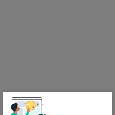
Brak dostępnych specjalistów z wolnymi terminami w tym centrum medycznym.
Pokaż profil
Bezpieczne płatności
Premium Medical
·
Więcej
Kardiochirurgia, Ginekologia, Radiologia
7642 opinie
Adres 1
Adres 2