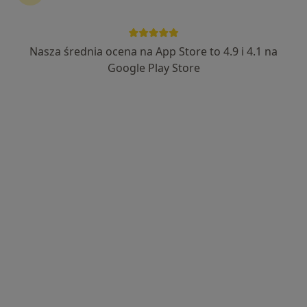
dr n. med. Adam Arendarczyk
·
Więcej
Kardiochirurg, Flebolog
Nasza średnia ocena na App Store to 4.9 i 4.1 na
72 opinie
Google Play Store
Adres 1
Adres 2
Adres 3
Jana Nowaka-Jeziorańskiego 7/184, Warszawa
•
Mapa
Centrum Medyczne Nasmed
Konsultacja kardiochirurgiczna
400 zł
Specjalista nie oferuje umawiania online pod tym adresem.
Poproś o wizytę