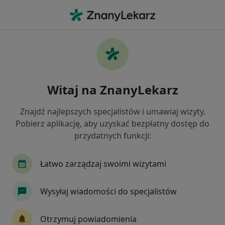
Me
Kardiochirurg • Warszawa, mazowieckie
Filtry
Ubezpieczenie
Mapa
Polecani kardiochirurdzy w Warszawie
Witaj na ZnanyLekarz
Jak działają wyniki wyszukiwania
Znajdź najlepszych specjalistów i umawiaj wizyty.
Pobierz aplikację, aby uzyskać bezpłatny dostęp do
Wybierz swoje ubezpieczenie
przydatnych funkcji:
Łatwo zarządzaj swoimi wizytami
Wysyłaj wiadomości do specjalistów
Otrzymuj powiadomienia