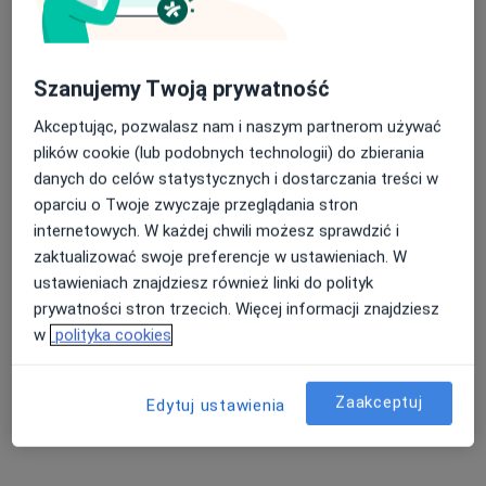
Kobielska 23, wejście od Ronda Wiatraczna, Galeria Grochów, Warszawa
•
Mapa
Konsultacja kardiochirurgiczna
400 zł
Pokaż więcej usług
Szanujemy Twoją prywatność
Akceptując, pozwalasz nam i naszym partnerom używać
plików cookie (lub podobnych technologii) do zbierania
prof. dr hab. n. med.
danych do celów statystycznych i dostarczania treści w
Michał Zembala
kardiochirurg
oparciu o Twoje zwyczaje przeglądania stron
internetowych. W każdej chwili możesz sprawdzić i
Brak dostępnych specjalistów z wolnymi terminami w tym centrum medycznym.
zaktualizować swoje preferencje w ustawieniach. W
ustawieniach znajdziesz również linki do polityk
Pokaż profil
prywatności stron trzecich. Więcej informacji znajdziesz
w
polityka cookies
Zaakceptuj
Edytuj ustawienia