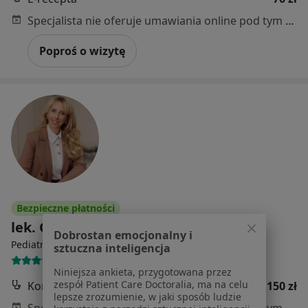
Specjalista nie oferuje umawiania online pod tym adresem.
Poproś o wizytę
Bezpieczne płatności
lek. Olga Barańska
Dobrostan emocjonalny i
·
Więcej
Pediatra
sztuczna inteligencja
112 opinii
Niniejsza ankieta, przygotowana przez
zespół Patient Care Doctoralia, ma na celu
Konsultacja telefoniczna
150 zł
lepsze zrozumienie, w jaki sposób ludzie