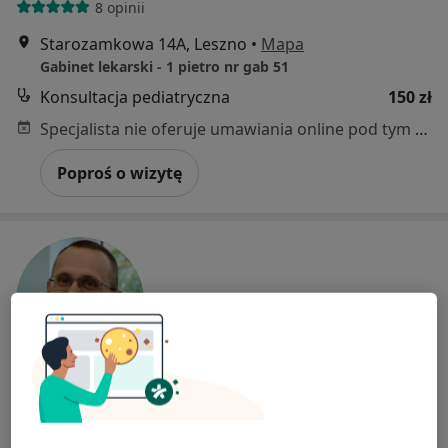
8 opinii
Starozamkowa 14A, Leszno
•
Mapa
Gabinet lekarski - 1 pietro nr gab 51
Konsultacja pediatryczna
150 zł
Specjalista nie oferuje umawiania online pod tym adresem.
Poproś o wizytę
lek. Paweł Hałucha
·
Więcej
Internista, Lekarz rodzinny, Lekarz medycyny pracy