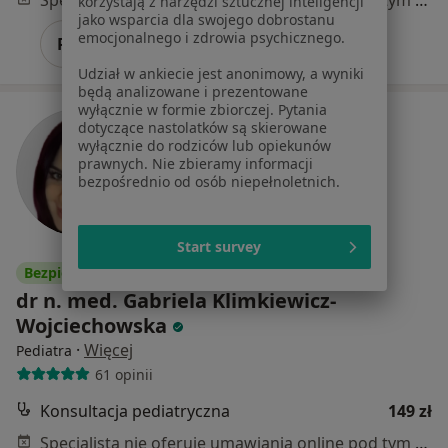
Specjalista nie oferuje umawiania online pod tym adresem.
korzystają z narzędzi sztucznej inteligencji
jako wsparcia dla swojego dobrostanu
emocjonalnego i zdrowia psychicznego.
Poproś o wizytę
Udział w ankiecie jest anonimowy, a wyniki
będą analizowane i prezentowane
wyłącznie w formie zbiorczej. Pytania
dotyczące nastolatków są skierowane
wyłącznie do rodziców lub opiekunów
prawnych. Nie zbieramy informacji
bezpośrednio od osób niepełnoletnich.
Start survey
Bezpieczne płatności
dr n. med. Gabriela Klimkiewicz-
Wojciechowska
·
Więcej
Pediatra
61 opinii
Konsultacja pediatryczna
149 zł
Specjalista nie oferuje umawiania online pod tym adresem.