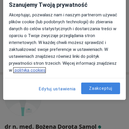
59 opinii
Szanujemy Twoją prywatność
Adres
Online
Akceptując, pozwalasz nam i naszym partnerom używać
plików cookie (lub podobnych technologii) do zbierania
danych do celów statystycznych i dostarczania treści w
17 Stycznia
•
Mapa
oparciu o Twoje zwyczaje przeglądania stron
Badania profilaktyczne
od 120 zł
internetowych. W każdej chwili możesz sprawdzić i
Specjalista nie oferuje umawiania online pod tym adresem.
zaktualizować swoje preferencje w ustawieniach. W
ustawieniach znajdziesz również linki do polityk
Poproś o wizytę
prywatności stron trzecich. Więcej informacji znajdziesz
w
polityka cookies
Zaakceptuj
Edytuj ustawienia
dr n. med. Bożena Dorota Samol